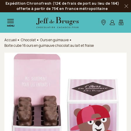
Expédition Chronofresh (12€ de frais de port au lieu de 16€)
Aller à la navigation
offerte à partir de 75€ en France métropolitaine
Fer
Aller au contenu principal
Aller au pied de page
Nos boutiques
S’identifie
Mon p
MENU
Accueil
Chocolat
Ours en guimauve
Boite cube 16 ours en guimauve chocolat au lait et fraise