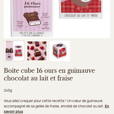
Image 1 sur 3
Image 2 sur 3
Image 3 sur 3
Boite cube 16 ours en guimauve
chocolat au lait et fraise
Poids net :
245g
Vous allez craquer pour cette recette ! Un cœur de guimauve
accompagné de sa gelée de fraise, enrobé de chocolat au lait.
En
savoir plus