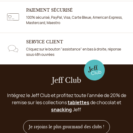
PAIEMENT SÉCURISÉ
100% sécurisé, PayPal, Visa, Carte Bleue, American Express,
Mastercard, Maestro
SERVICE CLIENT
Cliquez sur le bouton "assistance" en bas à droite, réponse
sous 48h ouvrées
Jeff Club
Intégrez le Jeff Club et profitez toute l'année de 20% de
remise sur les collections
tablettes
de chocolat et
snacking
Jeff
Je rejoins le plus gourmand des clubs !