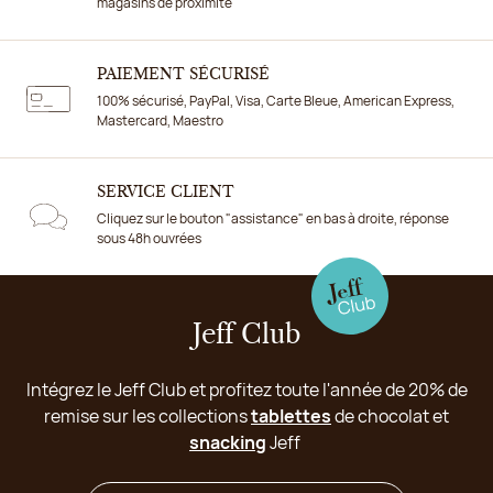
magasins de proximité
PAIEMENT SÉCURISÉ
100% sécurisé, PayPal, Visa, Carte Bleue, American Express,
Mastercard, Maestro
SERVICE CLIENT
Cliquez sur le bouton "assistance" en bas à droite, réponse
sous 48h ouvrées
Jeff Club
Intégrez le Jeff Club et profitez toute l'année de 20% de
remise sur les collections
tablettes
de chocolat et
snacking
Jeff