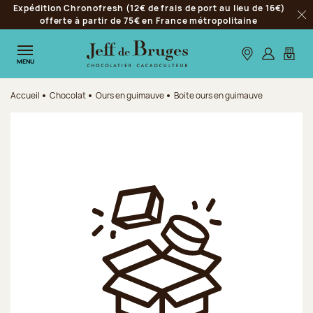
Expédition Chronofresh (12€ de frais de port au lieu de 16€)
Aller à la navigation
offerte à partir de 75€ en France métropolitaine
Fer
Aller au contenu principal
Aller au pied de page
Nos boutiques
S’identifie
Mon p
MENU
Accueil
Chocolat
Ours en guimauve
Boite ours en guimauve