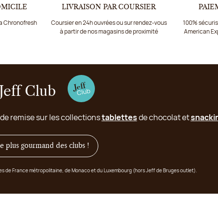
OMICILE
LIVRAISON PAR COURSIER
PAIE
ia Chronofresh
Coursier en 24h ouvrées ou sur rendez-vous
100% sécurisé
à partir de nos magasins de proximité
American Ex
Jeff Club
 de remise sur les collections
tablettes
de chocolat et
snacki
 le plus gourmand des clubs !
ges de France métropolitaine, de Monaco et du Luxembourg (hors Jeff de Bruges outlet).