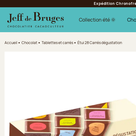
Expédition Chronofres
Aller à la navigation
Aller au contenu principal
Aller au pied de page
Collection été 🌞
Cho
Accueil
Chocolat
Tablettes et carrés
Étui 28 Carrés dégustation