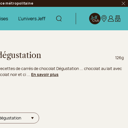
ance métropolitaine
Fer
ises
L'univers Jeff
Afficher la recherche
Jeff Club
Nos boutique
S’identifie
Mon pa
dégustation
Poids n
126g
recettes de carrés de chocolat Dégustation ... chocolat au lait avec
lat noir et ci ...
En savoir plus