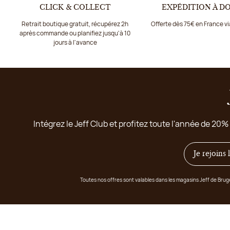
CLICK & COLLECT
EXPÉDITION À D
Retrait boutique gratuit, récupérez 2h
Offerte dès 75€ en France v
après commande ou planifiez jusqu'à 10
jours à l'avance
Intégrez le Jeff Club et profitez toute l'année de 20%
Je rejoins
Toutes nos offres sont valables dans les magasins Jeff de Bru