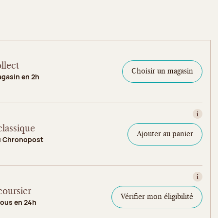
llect
Choisir un magasin
agasin en 2h
Consult
classique
Ajouter au panier
u Chronopost
Consult
coursier
Vérifier mon éligibilité
vous en 24h