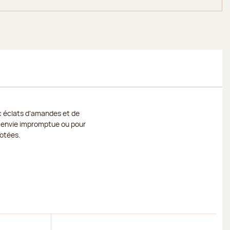
ec éclats d'amandes et de
une envie impromptue ou pour
aotées.
Découvrir