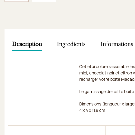
Image 1 sur 2
Image 2 sur 2
Description
Ingredients
Informations 
Cet étui coloré rassemble les
miel, chocolat noir et citron 
recharger votre boite Macao,
Le garnissage de cette boite 
Dimensions (longueur x large
4 x 4 x 11.8 cm
Découvrir
Découvri