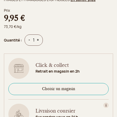
Prix
9,95 €
73,70 €/kg
Quantité
Quantité
-
+
Quantité :
Click & collect
Retrait en magasin en 2h
Choisir un magasin
Consult
Livraison coursier
Sur rendez-vous en 24h