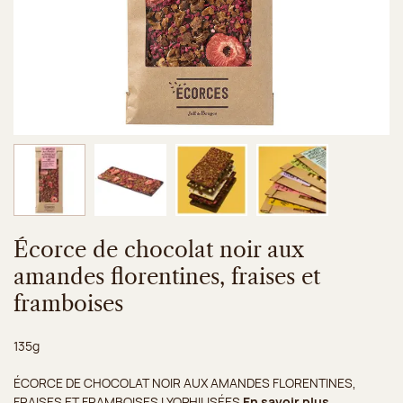
Image 1 sur 4
Image 2 sur 4
Image 3 sur 4
Image 4 sur 4
Écorce de chocolat noir aux
amandes florentines, fraises et
framboises
Poids net :
135g
ÉCORCE DE CHOCOLAT NOIR AUX AMANDES FLORENTINES,
FRAISES ET FRAMBOISES LYOPHILISÉES
En savoir plus