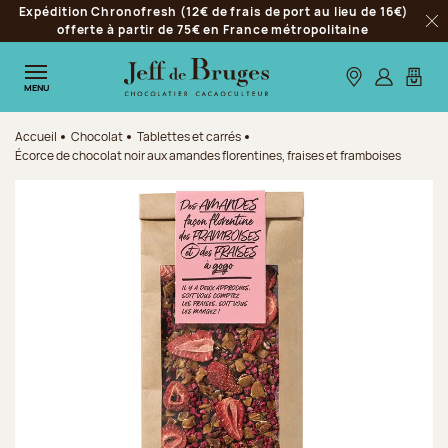
Expédition Chronofresh (12€ de frais de port au lieu de 16€)
Aller à la navigation
offerte à partir de 75€ en France métropolitaine
Fer
Aller au contenu principal
Aller au pied de page
Nos boutiques
S’identifie
Mon p
MENU
Accueil
Chocolat
Tablettes et carrés
Écorce de chocolat noir aux amandes florentines, fraises et framboises