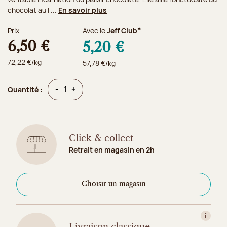
chocolat au l ...
En savoir plus
Prix
Avec le
Jeff Club
*
6,50 €
5,20 €
72,22 €/kg
57,78 €/kg
Quantité
Quantité
-
+
Quantité :
Click & collect
Retrait en magasin en 2h
Choisir un magasin
Consult