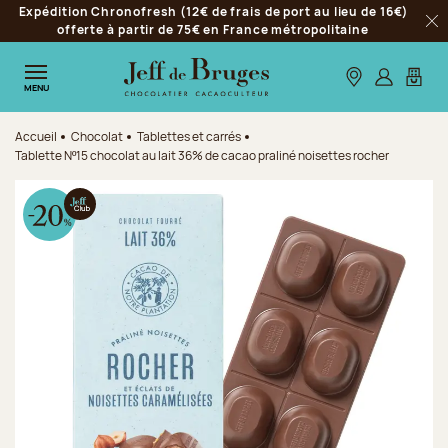
Expédition Chronofresh (12€ de frais de port au lieu de 16€)
Aller à la navigation
offerte à partir de 75€ en France métropolitaine
Fer
Aller au contenu principal
Aller au pied de page
Nos boutiques
S’identifie
Mon p
MENU
Accueil
Chocolat
Tablettes et carrés
Tablette Nº15 chocolat au lait 36% de cacao praliné noisettes rocher