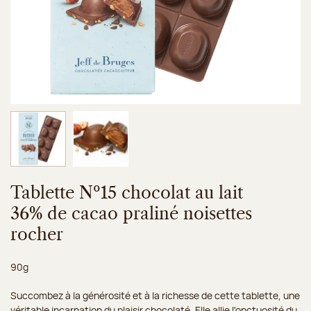
Image 1 sur 2
Image 2 sur 2
Tablette Nº15 chocolat au lait
36% de cacao praliné noisettes
rocher
Poids net :
90g
Succombez à la générosité et à la richesse de cette tablette, une
véritable incarnation du plaisir chocolaté. Elle allie l'onctuosité du