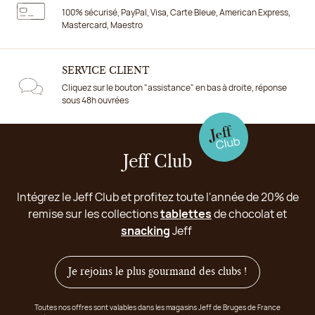
100% sécurisé, PayPal, Visa, Carte Bleue, American Express,
Mastercard, Maestro
SERVICE CLIENT
Cliquez sur le bouton "assistance" en bas à droite, réponse
sous 48h ouvrées
Jeff Club
Intégrez le Jeff Club et profitez toute l'année de 20% de
remise sur les collections
tablettes
de chocolat et
snacking
Jeff
Je rejoins le plus gourmand des clubs !
Toutes nos offres sont valables dans les magasins Jeff de Bruges de France