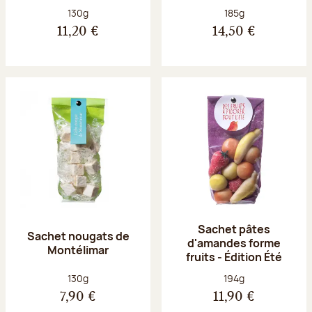
Poids net :
Poids net :
130g
185g
11,20 €
14,50 €
Sachet pâtes
Sachet nougats de
d'amandes forme
Montélimar
fruits - Édition Été
Poids net :
Poids net :
130g
194g
7,90 €
11,90 €