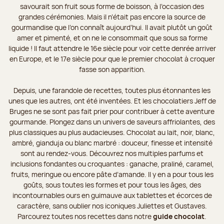
savourait son fruit sous forme de boisson, à l’occasion des
grandes cérémonies. Mais il n’était pas encore la source de
gourmandise que l’on connaît aujourd’hui. Il avait plutôt un goût
amer et pimenté, et on ne le consommait que sous sa forme
liquide ! Il faut attendre le 16e siècle pour voir cette denrée arriver
en Europe, et le 17e siècle pour que le premier chocolat à croquer
fasse son apparition.
Depuis, une farandole de recettes, toutes plus étonnantes les
unes que les autres, ont été inventées. Et les chocolatiers Jeff de
Bruges ne se sont pas fait prier pour contribuer à cette aventure
gourmande. Plongez dans un univers de saveurs affriolantes, des
plus classiques au plus audacieuses. Chocolat au lait, noir, blanc,
ambré, gianduja ou blanc marbré : douceur, finesse et intensité
sont au rendez-vous. Découvrez nos multiples parfums et
inclusions fondantes ou croquantes : ganache, praliné, caramel,
fruits, meringue ou encore pâte d’amande. Il y en a pour tous les
goûts, sous toutes les formes et pour tous les âges, des
incontournables ours en guimauve aux tablettes et écorces de
caractère, sans oublier nos iconiques Juliettes et Gustaves.
Parcourez toutes nos recettes dans notre
guide chocolat
.