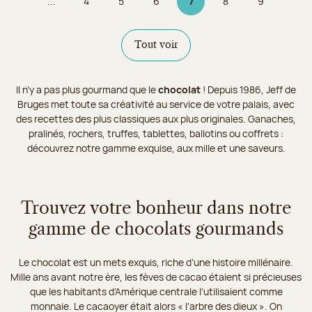
...
4
5
6
7
8
9
Page
Page
Page
Page 7 sur 9
Page
Page
Tout voir
Il n’y a pas plus gourmand que le
chocolat
! Depuis 1986, Jeff de
Bruges met toute sa créativité au service de votre palais, avec
des recettes des plus classiques aux plus originales. Ganaches,
pralinés, rochers, truffes, tablettes, ballotins ou coffrets :
découvrez notre gamme exquise, aux mille et une saveurs.
Trouvez votre bonheur dans notre
gamme de chocolats gourmands
Le chocolat est un mets exquis, riche d’une histoire millénaire.
Mille ans avant notre ère, les fèves de cacao étaient si précieuses
que les habitants d’Amérique centrale l’utilisaient comme
monnaie. Le cacaoyer était alors « l’arbre des dieux ». On