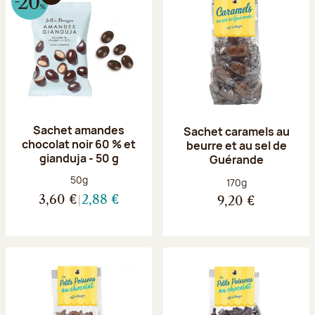
Sachet amandes
Sachet caramels au
chocolat noir 60 % et
beurre et au sel de
gianduja - 50 g
Guérande
Poids net :
50g
Poids net :
170g
3,60 €
2,88 €
9,20 €