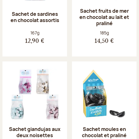
Sachet fruits de mer
Sachet de sardines
en chocolat au lait et
en chocolat assortis
praliné
Poids net :
Poids net :
167g
185g
12,90 €
14,50 €
Sachet giandujas aux
Sachet moules en
deux noisettes
chocolat et praliné