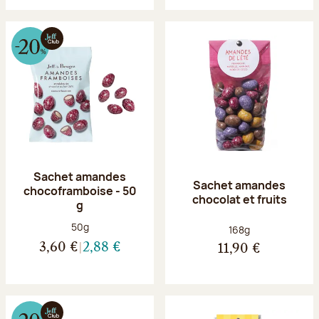
Sachet amandes
Sachet amandes
chocoframboise - 50
chocolat et fruits
g
Poids net :
50g
Poids net :
168g
3,60 €
2,88 €
11,90 €