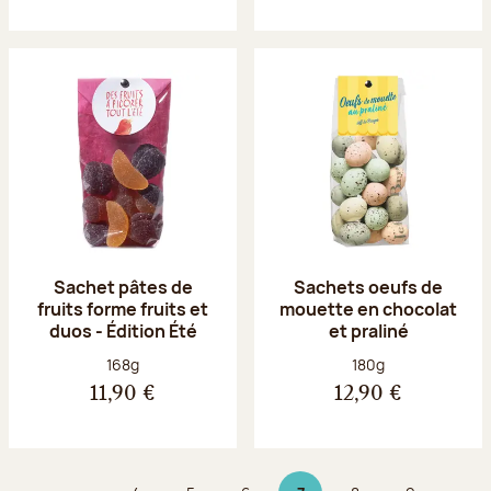
Sachet pâtes de
Sachets oeufs de
fruits forme fruits et
mouette en chocolat
duos - Édition Été
et praliné
Poids net :
Poids net :
168g
180g
11,90 €
12,90 €