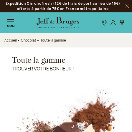
Expédition Chronofresh (12€ de frais de port au lieu de 16€)
Aller à la navigation
offerte à partir de 75€ en France métropolitaine
Fer
Aller au contenu principal
Aller au pied de page
Nos boutiques
S’identifie
Mon p
MENU
Accueil
Chocolat
Toute la gamme
Toute la gamme
TROUVER VOTRE BONHEUR !