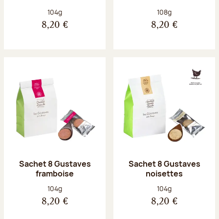
Poids net :
Poids net :
104g
108g
8,20 €
8,20 €
Sachet 8 Gustaves
Sachet 8 Gustaves
framboise
noisettes
Poids net :
Poids net :
104g
104g
8,20 €
8,20 €