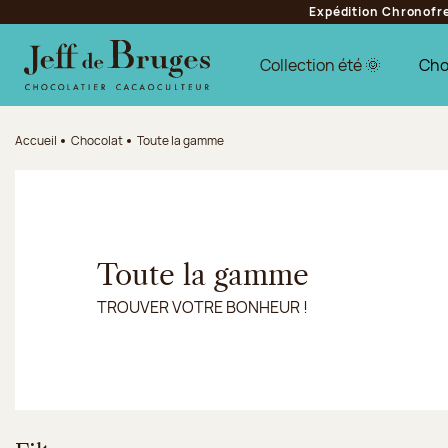
Expédition Chronofres
Aller à la navigation
Aller au contenu principal
Aller au pied de page
Collection été 🌞
Cho
Accueil
Chocolat
Toute la gamme
Toute la gamme
TROUVER VOTRE BONHEUR !