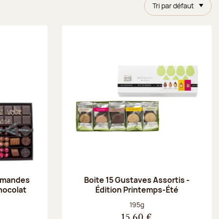
Tri par défaut
 amandes
Boite 15 Gustaves Assortis -
chocolat
Édition Printemps-Été
Poids net :
195g
15,60 €