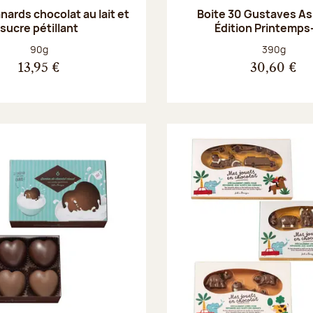
anards chocolat au lait et
Boite 30 Gustaves Ass
sucre pétillant
Édition Printemps
Poids net :
Poids net :
90g
390g
13,95 €
30,60 €