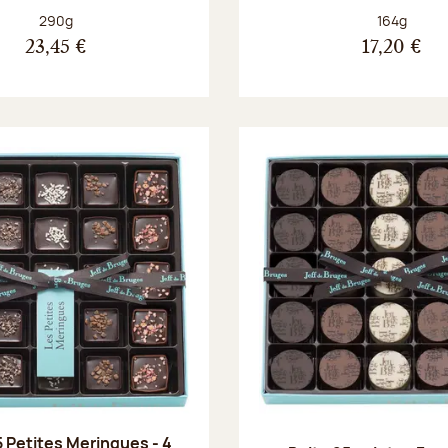
Poids net :
Poids net :
290g
164g
23,45 €
17,20 €
5 Petites Meringues - 4