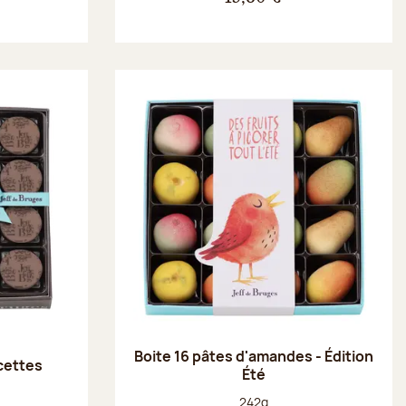
Boite 16 pâtes d'amandes - Édition
ecettes
Été
Poids net :
242g