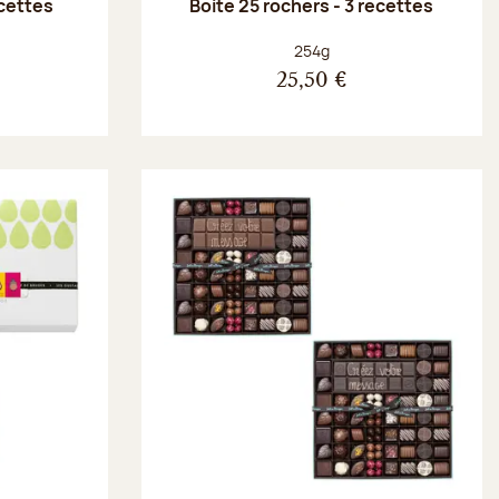
ecettes
Boite 25 rochers - 3 recettes
Poids net :
254g
25,50 €