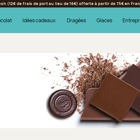
h (12€ de frais de port au lieu de 16€) offerte à partir de 75€ en Fr
colat
Idées cadeaux
Dragées
Glaces
Entrepr