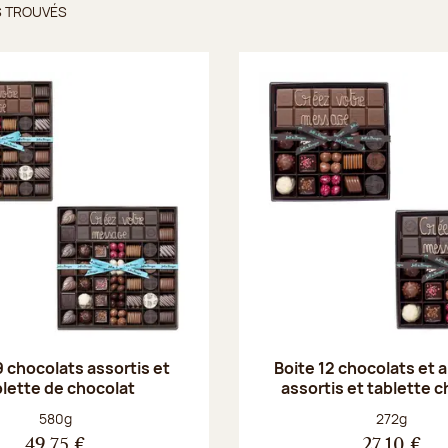
S TROUVÉS
ts trouvés
9 chocolats assortis et
Boite 12 chocolats et
blette de chocolat
assortis et tablette 
Poids net :
Poids net :
580g
272g
49,75 €
27,10 €