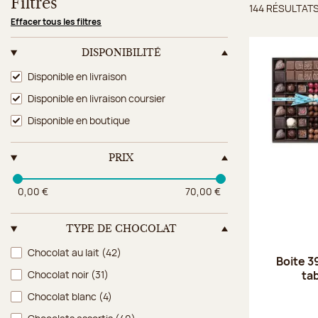
Filtres
144 RÉSULTAT
Résulta
Effacer tous les filtres
DISPONIBILITÉ
Disponibilité
Disponible en livraison
Disponible en livraison coursier
Disponible en boutique
PRIX
0,00 €
70,00 €
TYPE DE CHOCOLAT
Type de chocolat
Chocolat au lait
(42)
Boite 3
ta
Chocolat noir
(31)
Chocolat blanc
(4)