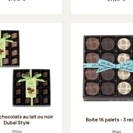
chocolats au lait ou noir
Boite 16 palets - 3 r
Dubaï Style
Poids net :
Poids net :
200g
164g