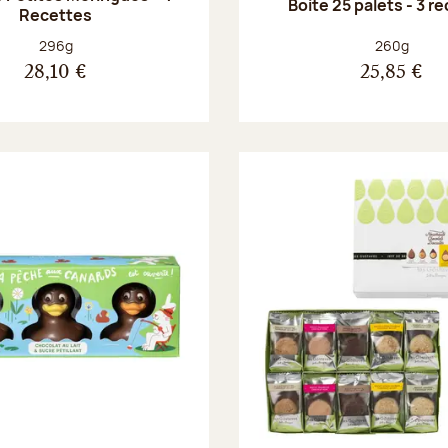
Boite 25 palets - 3 r
Recettes
Poids net :
Poids net :
296g
260g
28,10 €
25,85 €