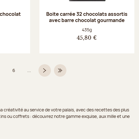
 chocolat
Boite carrée 32 chocolats assortis
avec barre chocolat gourmande
Poids net :
435g
45,80 €
6
...
Page
Page
Page suivante
Dernière page
a créativité au service de votre palais, avec des recettes des plus
lotins ou coffrets : découvrez notre gamme exquise, aux mille et une