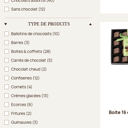
Chocolats assortis
(40)
Sans chocolat
(12)
TYPE DE PRODUITS
Type de produits
Ballotins de chocolats
(10)
Barres
(3)
Boites & coffrets
(28)
Carrés de chocolat
(5)
Chocolat chaud
(2)
Confiseries
(12)
Cornets
(4)
Crèmes glacées
(13)
Ecorces
(6)
Boite 16 
Fritures
(2)
Guimauves
(3)