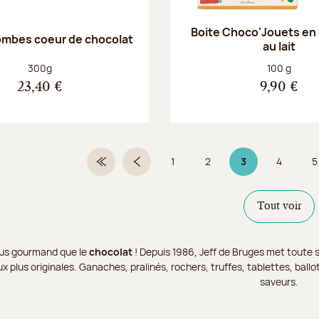
Boite Choco'Jouets en
ombes coeur de chocolat
au lait
Poids net :
Poids net :
300g
100 g
23,40 €
9,90 €
1
2
3
4
5
Première page
Page précédente
Page
Page
Page 3 sur 9
Page
Tout voir
 plus gourmand que le
chocolat
! Depuis 1986, Jeff de Bruges met toute s
x plus originales. Ganaches, pralinés, rochers, truffes, tablettes, bal
saveurs.