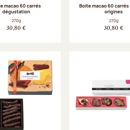
te macao 60 carrés
Boite macao 60 carrés
dégustation
origines
Poids net :
Poids net :
270g
270g
30,80 €
30,80 €