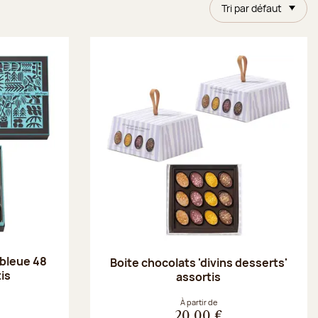
Tri par défaut
 bleue 48
Boite chocolats 'divins desserts'
is
assortis
À partir de
20,00 €