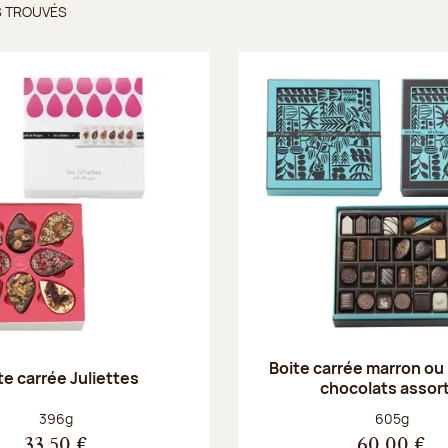
S TROUVÉS
ts trouvés
Boite carrée marron ou
te carrée Juliettes
chocolats assort
Poids net :
Poids net :
396g
605g
33,50 €
60,00 €