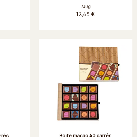
Poids net :
230g
12,65 €
rrés
Boite macao 40 carrés