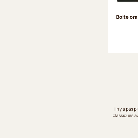
Boite or
Il n’y a pas
classiques au