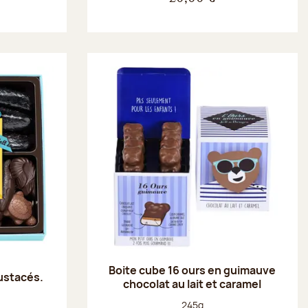
Boite cube 16 ours en guimauve
rustacés.
chocolat au lait et caramel
Poids net :
245g