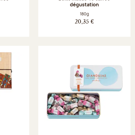
dégustation
Poids net :
180g
20,35 €