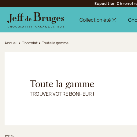
Expédition Chronofres
Aller à la navigation
Aller au contenu principal
Aller au pied de page
Collection été 🌞
Cho
Accueil
Chocolat
Toute la gamme
Toute la gamme
TROUVER VOTRE BONHEUR !