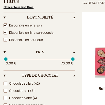
Filtres
144 RÉSULTAT
Résulta
Effacer tous les filtres
DISPONIBILITÉ
Disponibilité
Disponible en livraison
Disponible en livraison coursier
Disponible en boutique
PRIX
0,00 €
70,00 €
TYPE DE CHOCOLAT
Type de chocolat
Chocolat au lait
(42)
Boi
Chocolat noir
(31)
Chocolat blanc
(4)