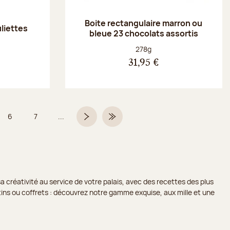
Boite rectangulaire marron ou
uliettes
bleue 23 chocolats assortis
Poids net :
278g
31,95 €
6
7
...
Page
Page
Page suivante
Dernière page
a créativité au service de votre palais, avec des recettes des plus
lotins ou coffrets : découvrez notre gamme exquise, aux mille et une