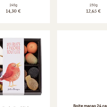
Poids net :
Poids net :
245g
230g
14,30 €
12,65 €
Boite macao 24 ca