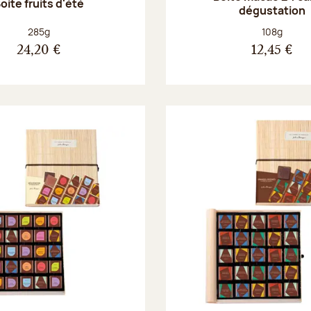
oite fruits d'été
dégustation
Poids net :
Poids net :
285g
108g
24,20 €
12,45 €