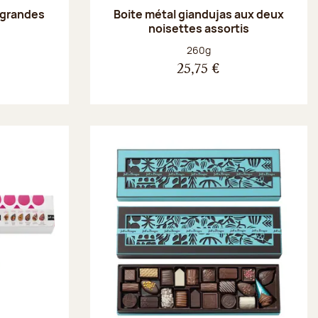
 grandes
Boite métal giandujas aux deux
noisettes assortis
Poids net :
260g
25,75 €