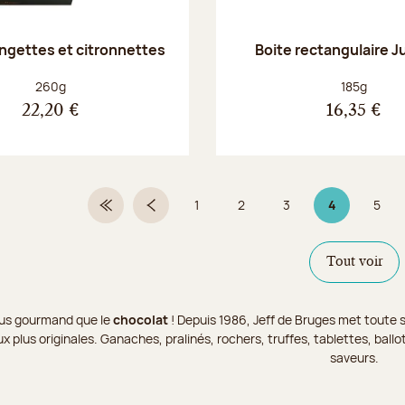
angettes et citronnettes
Boite rectangulaire J
Poids net :
Poids net :
260g
185g
22,20 €
16,35 €
1
2
3
4
5
Première page
Page précédente
Page
Page
Page
Page 4 sur 9
Page
Tout voir
 plus gourmand que le
chocolat
! Depuis 1986, Jeff de Bruges met toute s
x plus originales. Ganaches, pralinés, rochers, truffes, tablettes, bal
saveurs.