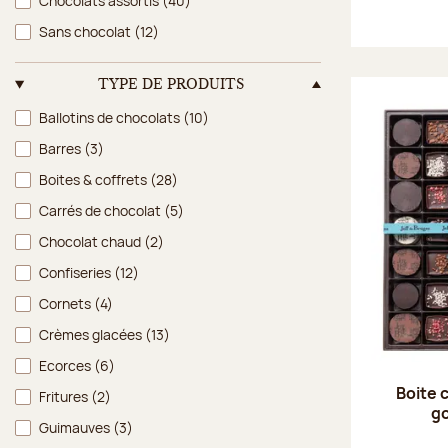
Chocolats assortis
(40)
Sans chocolat
(12)
TYPE DE PRODUITS
Type de produits
Ballotins de chocolats
(10)
Barres
(3)
Boites & coffrets
(28)
Carrés de chocolat
(5)
Chocolat chaud
(2)
Confiseries
(12)
Cornets
(4)
Crèmes glacées
(13)
Ecorces
(6)
Boite 
Fritures
(2)
g
Guimauves
(3)