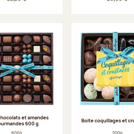
chocolats et amandes
Boite coquillages et c
ourmandes 600 g
Poids net :
Poids net :
600g
200g