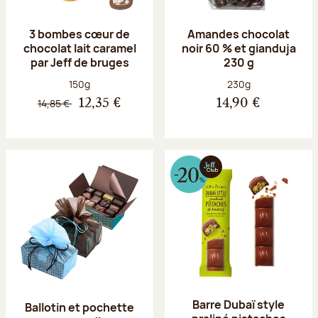
3 bombes cœur de
Amandes chocolat
chocolat lait caramel
noir 60 % et gianduja
par Jeff de bruges
230 g
Poids net :
Poids net :
150g
230g
14,85 €
12,35 €
14,90 €
Barre Dubaï style
Ballotin et pochette