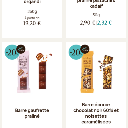
praliné pistaches
organdi
kadaïf
Poids net :
250g
Poids net :
30g
À partir de
2,90 €
2,32 €
19,20 €
Barre écorce
Barre gaufrette
chocolat noir 60% et
praliné
noisettes
caramélisées