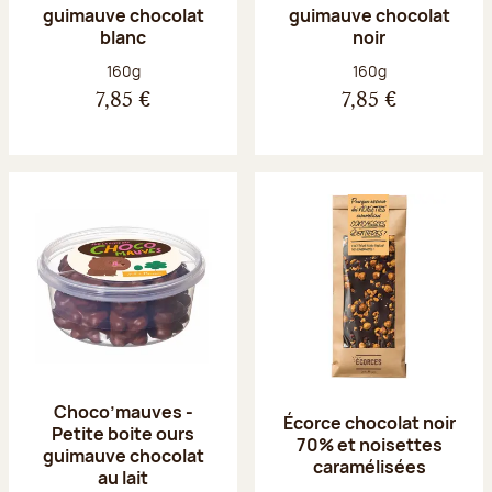
guimauve chocolat
guimauve chocolat
blanc
noir
Poids net :
Poids net :
160g
160g
7,85 €
7,85 €
Choco’mauves -
Écorce chocolat noir
Petite boite ours
70% et noisettes
guimauve chocolat
caramélisées
au lait