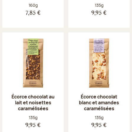
Poids net :
Poids net :
160g
135g
7,85 €
9,95 €
Écorce chocolat au
Écorce chocolat
lait et noisettes
blanc et amandes
caramélisées
caramélisées
Poids net :
Poids net :
135g
135g
9,95 €
9,95 €