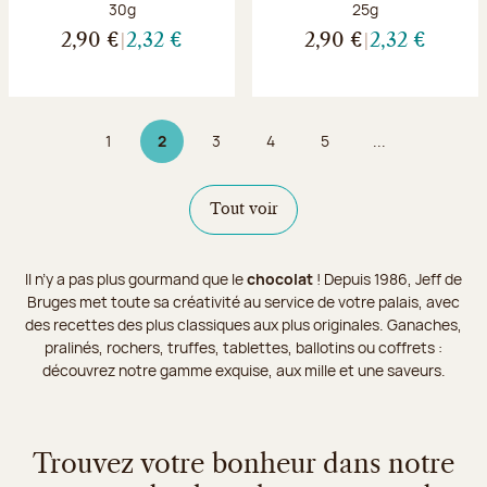
Poids net :
Poids net :
30g
25g
2,90 €
2,32 €
2,90 €
2,32 €
1
2
3
4
5
...
Page
Page 2 sur 9
Page
Page
Page
Tout voir
Il n’y a pas plus gourmand que le
chocolat
! Depuis 1986, Jeff de
Bruges met toute sa créativité au service de votre palais, avec
des recettes des plus classiques aux plus originales. Ganaches,
pralinés, rochers, truffes, tablettes, ballotins ou coffrets :
découvrez notre gamme exquise, aux mille et une saveurs.
Trouvez votre bonheur dans notre