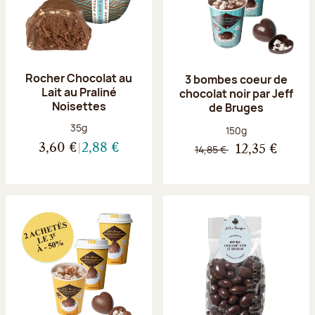
Rocher Chocolat au
3 bombes coeur de
Lait au Praliné
chocolat noir par Jeff
Noisettes
de Bruges
Poids net :
35g
Poids net :
150g
3,60 €
2,88 €
14,85 €
12,35 €