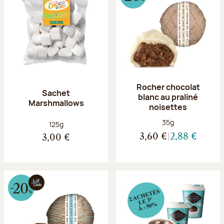
Rocher chocolat
Sachet
blanc au praliné
Marshmallows
noisettes
Poids net :
35g
Poids net :
125g
3,60 €
2,88 €
3,00 €