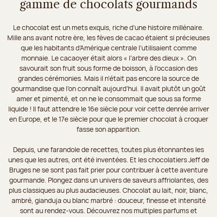
gamme de chocolats gourmands
Le chocolat est un mets exquis, riche d’une histoire millénaire.
Mille ans avant notre ère, les fèves de cacao étaient si précieuses
que les habitants d’Amérique centrale l’utilisaient comme
monnaie. Le cacaoyer était alors « l’arbre des dieux ». On
savourait son fruit sous forme de boisson, à l’occasion des
grandes cérémonies. Mais il n’était pas encore la source de
gourmandise que l’on connaît aujourd’hui. Il avait plutôt un goût
amer et pimenté, et on ne le consommait que sous sa forme
liquide ! Il faut attendre le 16e siècle pour voir cette denrée arriver
en Europe, et le 17e siècle pour que le premier chocolat à croquer
fasse son apparition.
Depuis, une farandole de recettes, toutes plus étonnantes les
unes que les autres, ont été inventées. Et les chocolatiers Jeff de
Bruges ne se sont pas fait prier pour contribuer à cette aventure
gourmande. Plongez dans un univers de saveurs affriolantes, des
plus classiques au plus audacieuses. Chocolat au lait, noir, blanc,
ambré, gianduja ou blanc marbré : douceur, finesse et intensité
sont au rendez-vous. Découvrez nos multiples parfums et