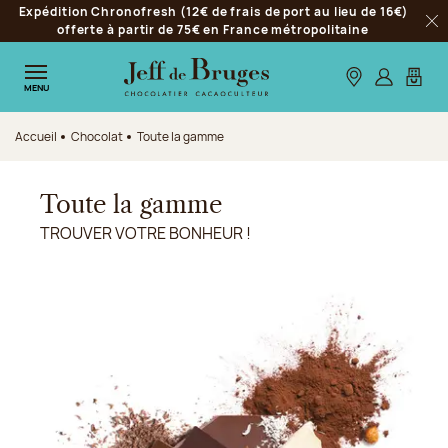
Expédition Chronofresh (12€ de frais de port au lieu de 16€)
Aller à la navigation
offerte à partir de 75€ en France métropolitaine
Fer
Aller au contenu principal
Aller au pied de page
Nos boutiques
S’identifie
Mon p
MENU
Accueil
Chocolat
Toute la gamme
Toute la gamme
TROUVER VOTRE BONHEUR !