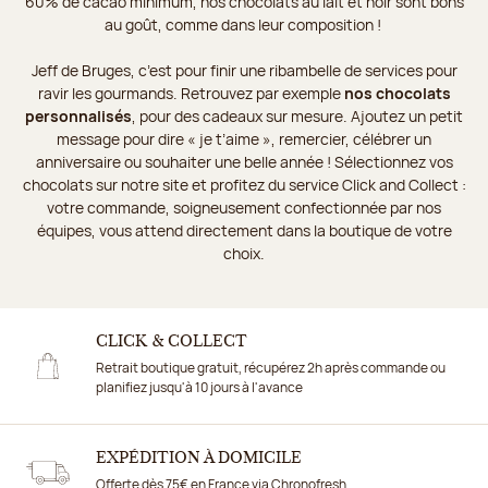
60% de cacao minimum, nos chocolats au lait et noir sont bons
au goût, comme dans leur composition !
Jeff de Bruges, c’est pour finir une ribambelle de services pour
ravir les gourmands. Retrouvez par exemple
nos chocolats
personnalisés
, pour des cadeaux sur mesure. Ajoutez un petit
message pour dire « je t’aime », remercier, célébrer un
anniversaire ou souhaiter une belle année ! Sélectionnez vos
chocolats sur notre site et profitez du service Click and Collect :
votre commande, soigneusement confectionnée par nos
équipes, vous attend directement dans la boutique de votre
choix.
CLICK & COLLECT
Retrait boutique gratuit, récupérez 2h après commande ou
planifiez jusqu'à 10 jours à l'avance
EXPÉDITION À DOMICILE
Offerte dès 75€ en France via Chronofresh