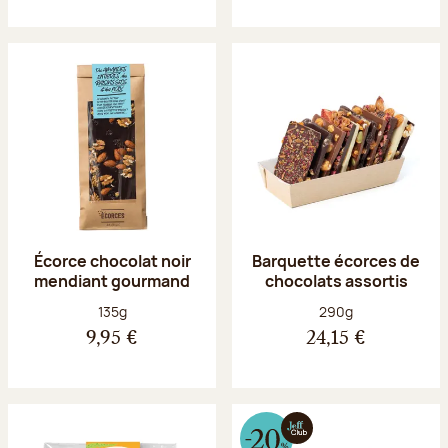
Écorce chocolat noir
Barquette écorces de
mendiant gourmand
chocolats assortis
Poids net :
Poids net :
135g
290g
9,95 €
24,15 €