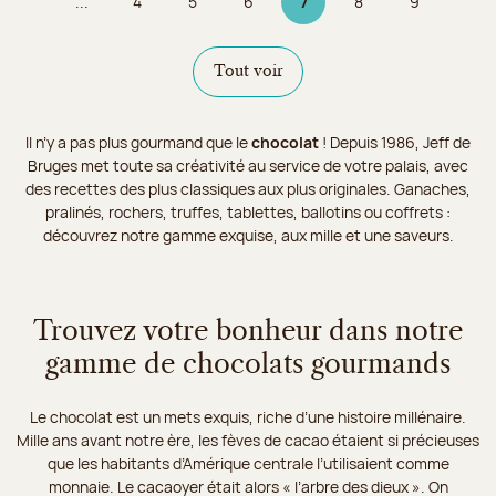
...
4
5
6
7
8
9
Page
Page
Page
Page 7 sur 9
Page
Page
Tout voir
Il n’y a pas plus gourmand que le
chocolat
! Depuis 1986, Jeff de
Bruges met toute sa créativité au service de votre palais, avec
des recettes des plus classiques aux plus originales. Ganaches,
pralinés, rochers, truffes, tablettes, ballotins ou coffrets :
découvrez notre gamme exquise, aux mille et une saveurs.
Trouvez votre bonheur dans notre
gamme de chocolats gourmands
Le chocolat est un mets exquis, riche d’une histoire millénaire.
Mille ans avant notre ère, les fèves de cacao étaient si précieuses
que les habitants d’Amérique centrale l’utilisaient comme
monnaie. Le cacaoyer était alors « l’arbre des dieux ». On