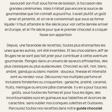
savourait son fruit sous forme de boisson, à l’occasion des
grandes cérémonies. Mais il n’était pas encore la source de
gourmandise que l’on connaît aujourd’hui. Il avait plutôt un goût
amer et pimenté, et on ne le consommait que sous sa forme
liquide ! Il faut attendre le 16e siècle pour voir cette denrée arriver
en Europe, et le 17e siècle pour que le premier chocolat à croquer
fasse son apparition.
Depuis, une farandole de recettes, toutes plus étonnantes les
unes que les autres, ont été inventées. Et les chocolatiers Jeff de
Bruges ne se sont pas fait prier pour contribuer à cette aventure
gourmande. Plongez dans un univers de saveurs affriolantes, des
plus classiques au plus audacieuses. Chocolat au lait, noir, blanc,
ambré, gianduja ou blanc marbré : douceur, finesse et intensité
sont au rendez-vous. Découvrez nos multiples parfums et
inclusions fondantes ou croquantes : ganache, praliné, caramel,
fruits, meringue ou encore pâte d’amande. Il y en a pour tous les
goûts, sous toutes les formes et pour tous les âges, des
incontournables ours en guimauve aux tablettes et écorces de
caractère, sans oublier nos iconiques Juliettes et Gustaves.
Parcourez toutes nos recettes dans notre
guide chocolat
.