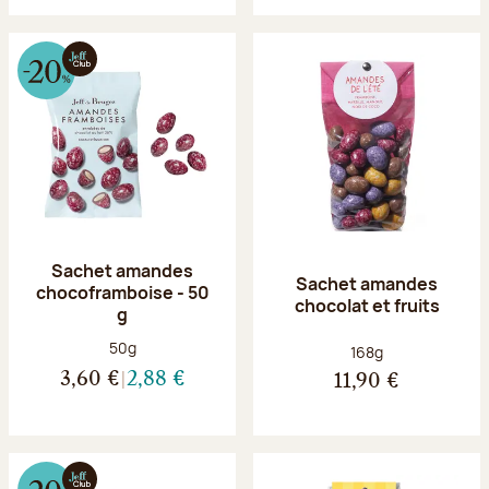
Sachet amandes
Sachet amandes
chocoframboise - 50
chocolat et fruits
g
Poids net :
50g
Poids net :
168g
3,60 €
2,88 €
11,90 €