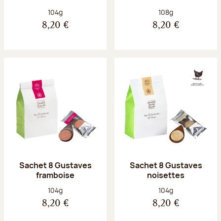
Poids net :
Poids net :
104g
108g
8,20 €
8,20 €
Sachet 8 Gustaves
Sachet 8 Gustaves
framboise
noisettes
Poids net :
Poids net :
104g
104g
8,20 €
8,20 €