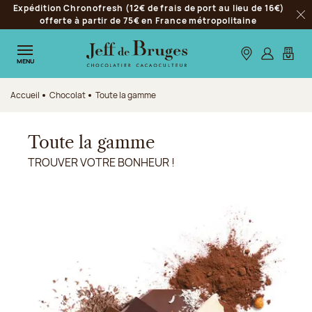
Expédition Chronofresh (12€ de frais de port au lieu de 16€)
Aller à la navigation
offerte à partir de 75€ en France métropolitaine
Fer
Aller au contenu principal
Aller au pied de page
Nos boutiques
S’identifie
Mon p
MENU
Accueil
Chocolat
Toute la gamme
Toute la gamme
TROUVER VOTRE BONHEUR !