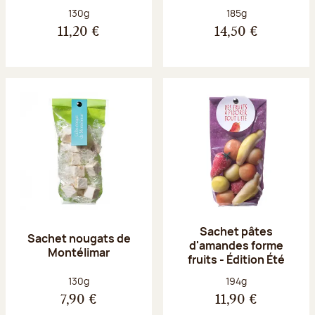
Poids net :
Poids net :
130g
185g
11,20 €
14,50 €
Sachet pâtes
Sachet nougats de
d'amandes forme
Montélimar
fruits - Édition Été
Poids net :
Poids net :
130g
194g
7,90 €
11,90 €