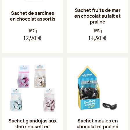
Sachet fruits de mer
Sachet de sardines
en chocolat au lait et
en chocolat assortis
praliné
Poids net :
Poids net :
167g
185g
12,90 €
14,50 €
Sachet giandujas aux
Sachet moules en
deux noisettes
chocolat et praliné