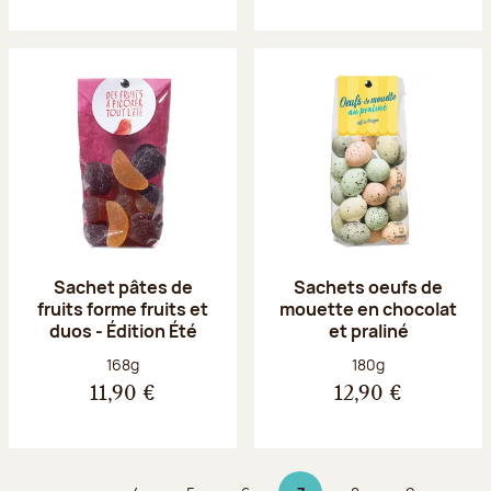
Sachet pâtes de
Sachets oeufs de
fruits forme fruits et
mouette en chocolat
duos - Édition Été
et praliné
Poids net :
Poids net :
168g
180g
11,90 €
12,90 €