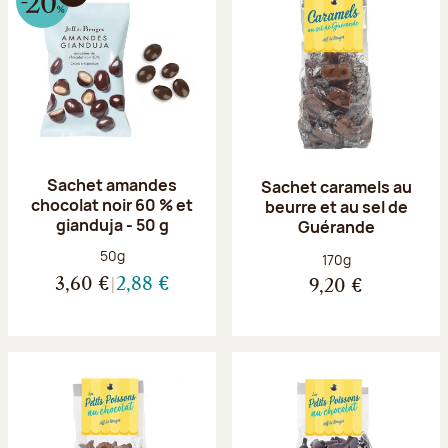
Sachet amandes
Sachet caramels au
chocolat noir 60 % et
beurre et au sel de
gianduja - 50 g
Guérande
Poids net :
50g
Poids net :
170g
3,60 €
2,88 €
9,20 €