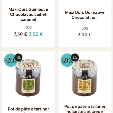
Maxi Ours Guimauve
Maxi Ours Guimauve
Chocolat au Lait et
Chocolat noir
caramel
Poids net :
36g
Poids net :
30g
2,50 €
2,00 €
2,00 €
Pot de pâte à tartiner
Pot de pâte à tartiner
noisettes et crêpe