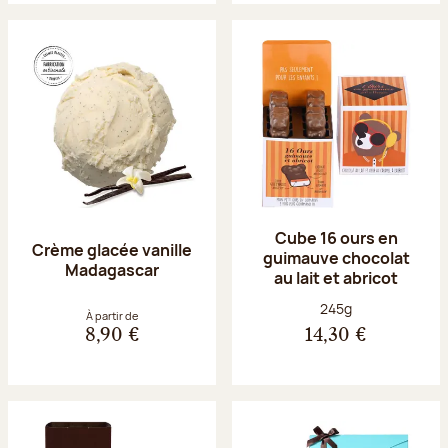
Cube 16 ours en
Crème glacée vanille
guimauve chocolat
Madagascar
au lait et abricot
Poids net :
245g
À partir de
8,90 €
14,30 €