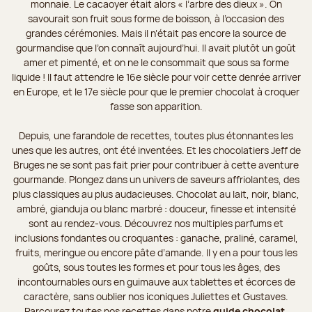
monnaie. Le cacaoyer était alors « l’arbre des dieux ». On
savourait son fruit sous forme de boisson, à l’occasion des
grandes cérémonies. Mais il n’était pas encore la source de
gourmandise que l’on connaît aujourd’hui. Il avait plutôt un goût
amer et pimenté, et on ne le consommait que sous sa forme
liquide ! Il faut attendre le 16e siècle pour voir cette denrée arriver
en Europe, et le 17e siècle pour que le premier chocolat à croquer
fasse son apparition.
Depuis, une farandole de recettes, toutes plus étonnantes les
unes que les autres, ont été inventées. Et les chocolatiers Jeff de
Bruges ne se sont pas fait prier pour contribuer à cette aventure
gourmande. Plongez dans un univers de saveurs affriolantes, des
plus classiques au plus audacieuses. Chocolat au lait, noir, blanc,
ambré, gianduja ou blanc marbré : douceur, finesse et intensité
sont au rendez-vous. Découvrez nos multiples parfums et
inclusions fondantes ou croquantes : ganache, praliné, caramel,
fruits, meringue ou encore pâte d’amande. Il y en a pour tous les
goûts, sous toutes les formes et pour tous les âges, des
incontournables ours en guimauve aux tablettes et écorces de
caractère, sans oublier nos iconiques Juliettes et Gustaves.
Parcourez toutes nos recettes dans notre
guide chocolat
.