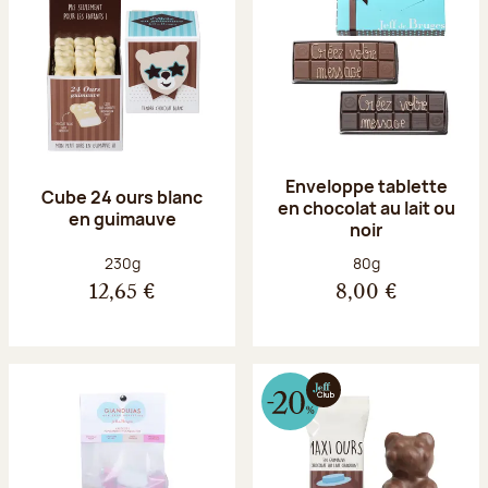
Enveloppe tablette
Cube 24 ours blanc
en chocolat au lait ou
en guimauve
noir
Poids net :
Poids net :
230g
80g
12,65 €
8,00 €