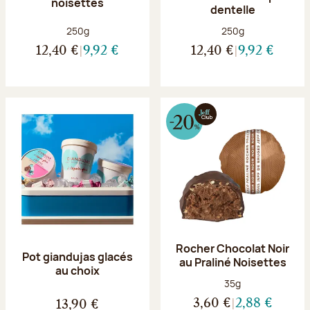
noisettes
dentelle
Poids net :
Poids net :
250g
250g
12,40 €
9,92 €
12,40 €
9,92 €
Rocher Chocolat Noir
Pot giandujas glacés
au Praliné Noisettes
au choix
Poids net :
35g
3,60 €
2,88 €
13,90 €