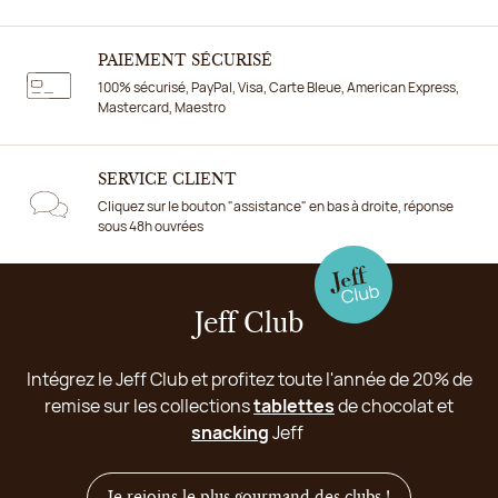
PAIEMENT SÉCURISÉ
100% sécurisé, PayPal, Visa, Carte Bleue, American Express,
Mastercard, Maestro
SERVICE CLIENT
Cliquez sur le bouton "assistance" en bas à droite, réponse
sous 48h ouvrées
Jeff Club
Intégrez le Jeff Club et profitez toute l'année de 20% de
remise sur les collections
tablettes
de chocolat et
snacking
Jeff
Je rejoins le plus gourmand des clubs !