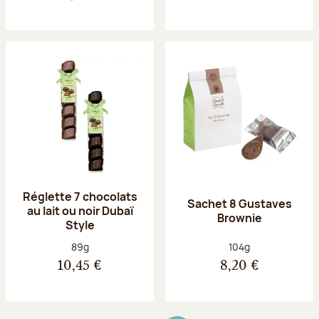
Réglette 7 chocolats
Sachet 8 Gustaves
au lait ou noir Dubaï
Brownie
Style
Poids net :
Poids net :
89g
104g
10,45 €
8,20 €