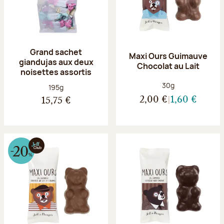
Grand sachet
Maxi Ours Guimauve
giandujas aux deux
Chocolat au Lait
noisettes assortis
Poids net :
30g
Poids net :
195g
2,00 €
1,60 €
15,75 €