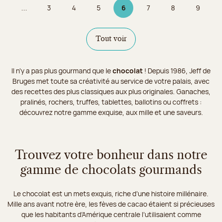
...
3
4
5
6
7
8
9
Page
Page
Page
Page 6 sur 9
Page
Page
Page
Tout voir
Il n’y a pas plus gourmand que le
chocolat
! Depuis 1986, Jeff de
Bruges met toute sa créativité au service de votre palais, avec
des recettes des plus classiques aux plus originales. Ganaches,
pralinés, rochers, truffes, tablettes, ballotins ou coffrets :
découvrez notre gamme exquise, aux mille et une saveurs.
Trouvez votre bonheur dans notre
gamme de chocolats gourmands
Le chocolat est un mets exquis, riche d’une histoire millénaire.
Mille ans avant notre ère, les fèves de cacao étaient si précieuses
que les habitants d’Amérique centrale l’utilisaient comme