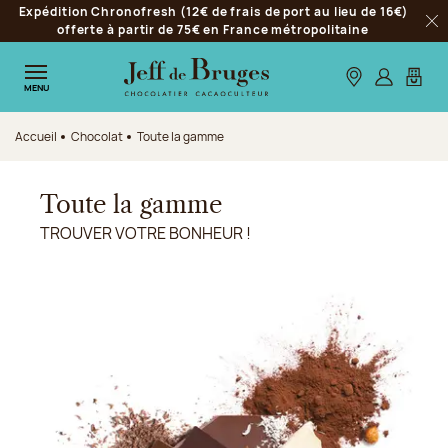
Expédition Chronofresh (12€ de frais de port au lieu de 16€)
Aller à la navigation
offerte à partir de 75€ en France métropolitaine
Fer
Aller au contenu principal
Aller au pied de page
Nos boutiques
S’identifie
Mon p
MENU
Accueil
Chocolat
Toute la gamme
Toute la gamme
TROUVER VOTRE BONHEUR !