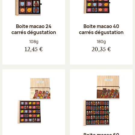
Boite macao 24
Boite macao 40
carrés dégustation
carrés dégustation
Poids net :
Poids net :
108g
180g
12,45 €
20,35 €
Boite macao 60