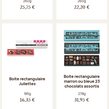
Poids net :
Poids net :
260g
260g
25,75 €
22,20 €
Boite rectangulaire
Boite rectangulaire
marron ou bleue 23
Juliettes
chocolats assortis
Poids net :
Poids net :
185g
278g
16,35 €
31,95 €