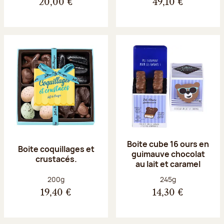
20,00 €
49,10 €
Boite cube 16 ours en
Boite coquillages et
guimauve chocolat
crustacés.
au lait et caramel
Poids net :
Poids net :
200g
245g
19,40 €
14,30 €