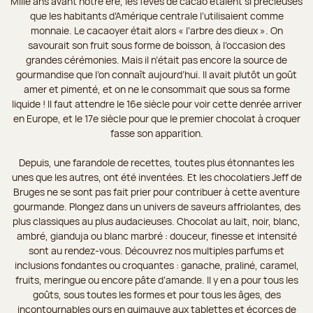
Mille ans avant notre ère, les fèves de cacao étaient si précieuses
que les habitants d’Amérique centrale l’utilisaient comme
monnaie. Le cacaoyer était alors « l’arbre des dieux ». On
savourait son fruit sous forme de boisson, à l’occasion des
grandes cérémonies. Mais il n’était pas encore la source de
gourmandise que l’on connaît aujourd’hui. Il avait plutôt un goût
amer et pimenté, et on ne le consommait que sous sa forme
liquide ! Il faut attendre le 16e siècle pour voir cette denrée arriver
en Europe, et le 17e siècle pour que le premier chocolat à croquer
fasse son apparition.
Depuis, une farandole de recettes, toutes plus étonnantes les
unes que les autres, ont été inventées. Et les chocolatiers Jeff de
Bruges ne se sont pas fait prier pour contribuer à cette aventure
gourmande. Plongez dans un univers de saveurs affriolantes, des
plus classiques au plus audacieuses. Chocolat au lait, noir, blanc,
ambré, gianduja ou blanc marbré : douceur, finesse et intensité
sont au rendez-vous. Découvrez nos multiples parfums et
inclusions fondantes ou croquantes : ganache, praliné, caramel,
fruits, meringue ou encore pâte d’amande. Il y en a pour tous les
goûts, sous toutes les formes et pour tous les âges, des
incontournables ours en guimauve aux tablettes et écorces de