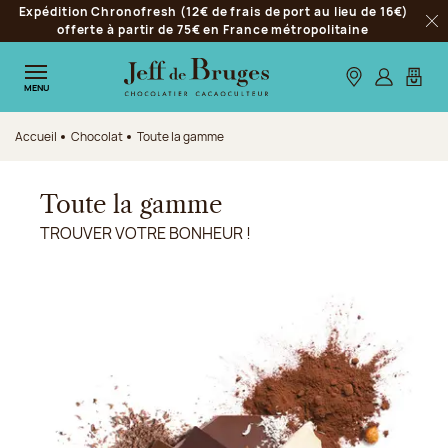
Expédition Chronofresh (12€ de frais de port au lieu de 16€)
Aller à la navigation
offerte à partir de 75€ en France métropolitaine
Fer
Aller au contenu principal
Aller au pied de page
Nos boutiques
S’identifie
Mon p
MENU
Accueil
Chocolat
Toute la gamme
Toute la gamme
TROUVER VOTRE BONHEUR !