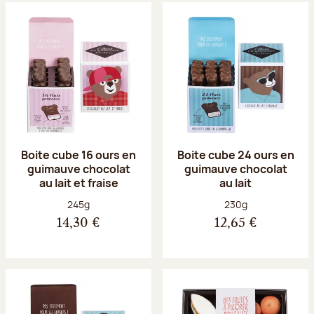
Boite cube 16 ours en
Boite cube 24 ours en
guimauve chocolat
guimauve chocolat
au lait et fraise
au lait
Poids net :
Poids net :
245g
230g
14,30 €
12,65 €