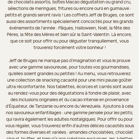
de chocolats assortis, boîtes Macao dégustation ou grand cru,
sélections de meringues, fritures ou encore ours en guimauve :
petits et grands seront ravis ! Les coffrets Jeff de Bruges, ce sont
aussi des assortiments spécialement concoctés pour les grands
événements de l’année : Pâques, Halloween, Noël, la fête des
Pères, la fête des Mères et bien sûr la Saint-Valentin. Là encore,
que ce soit pour offrir ou pour déguster tranquillement, vous
trouverez forcément votre bonheur !
Jeff de Bruges ne manque pas d’imagination et vous le prouve
avec une gamme savoureuse, pour toutes vos gourmandises,
qu’elles soient grandes ou petites ! Au menu, vous retrouverez
une collection de snacking cacaoté pour une mini pause goûter
ultra réconfortante. Nos tablettes, écorces et carrés sont aussi
au rendez-vous pour des dégustations à fondre de plaisir, avec
des inclusions originales et du cacao intense en provenance
d’Équateur, de Tanzanie ou encore du Venezuela. Ajoutons à cela
nos savoureux enfantillages : une gamme pensée pour les petits,
qui ravira également les adultes nostalgiques. Pour offrir ou pour
vous régaler, vous trouverez enfin d’autres délices cacaotés sous
des formes diverses et variées : amandes chocolatées, chocolat
chaud, truffes, et bien sûr nos créations exclusives, les Juliettes