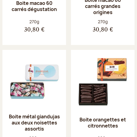
Boite macao 60
carrés grandes
carrés dégustation
origines
Poids net :
Poids net :
270g
270g
30,80 €
30,80 €
Boite métal giandujas
Boite orangettes et
aux deux noisettes
citronnettes
assortis