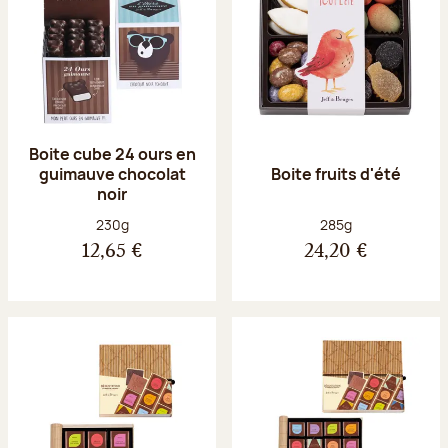
Boite cube 24 ours en
guimauve chocolat
Boite fruits d'été
noir
Poids net :
Poids net :
230g
285g
12,65 €
24,20 €