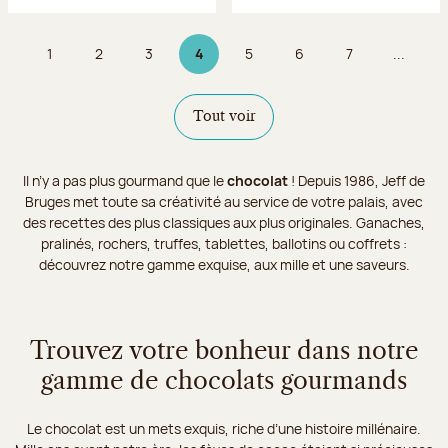
1
2
3
4
5
6
7
...
Page
Page
Page
Page 4 sur 9
Page
Page
Page
Tout voir
Il n’y a pas plus gourmand que le
chocolat
! Depuis 1986, Jeff de
Bruges met toute sa créativité au service de votre palais, avec
des recettes des plus classiques aux plus originales. Ganaches,
pralinés, rochers, truffes, tablettes, ballotins ou coffrets :
découvrez notre gamme exquise, aux mille et une saveurs.
Trouvez votre bonheur dans notre
gamme de chocolats gourmands
Le chocolat est un mets exquis, riche d’une histoire millénaire.