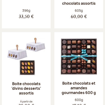
chocolats assortis
Poids net :
Poids net :
396g
605g
33,50 €
60,00 €
Boite chocolats et
Boite chocolats
amandes
'divins desserts'
gourmandes 600 g
assortis
Poids net :
600g
À partir de