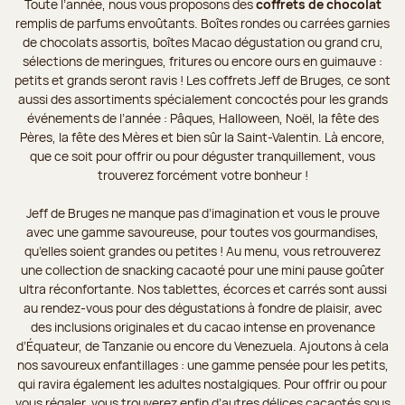
Toute l’année, nous vous proposons des
coffrets de chocolat
remplis de parfums envoûtants. Boîtes rondes ou carrées garnies
de chocolats assortis, boîtes Macao dégustation ou grand cru,
sélections de meringues, fritures ou encore ours en guimauve :
petits et grands seront ravis ! Les coffrets Jeff de Bruges, ce sont
aussi des assortiments spécialement concoctés pour les grands
événements de l’année : Pâques, Halloween, Noël, la fête des
Pères, la fête des Mères et bien sûr la Saint-Valentin. Là encore,
que ce soit pour offrir ou pour déguster tranquillement, vous
trouverez forcément votre bonheur !
Jeff de Bruges ne manque pas d’imagination et vous le prouve
avec une gamme savoureuse, pour toutes vos gourmandises,
qu’elles soient grandes ou petites ! Au menu, vous retrouverez
une collection de snacking cacaoté pour une mini pause goûter
ultra réconfortante. Nos tablettes, écorces et carrés sont aussi
au rendez-vous pour des dégustations à fondre de plaisir, avec
des inclusions originales et du cacao intense en provenance
d’Équateur, de Tanzanie ou encore du Venezuela. Ajoutons à cela
nos savoureux enfantillages : une gamme pensée pour les petits,
qui ravira également les adultes nostalgiques. Pour offrir ou pour
vous régaler, vous trouverez enfin d’autres délices cacaotés sous