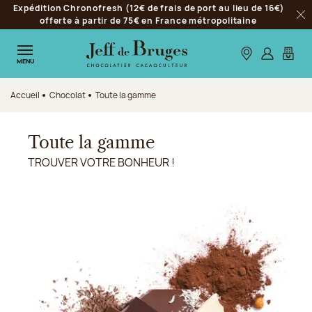
Expédition Chronofresh (12€ de frais de port au lieu de 16€)
Aller à la navigation
offerte à partir de 75€ en France métropolitaine
Fer
Aller au contenu principal
Aller au pied de page
Nos boutiques
S’identifie
Mon p
MENU
Accueil
Chocolat
Toute la gamme
Toute la gamme
TROUVER VOTRE BONHEUR !