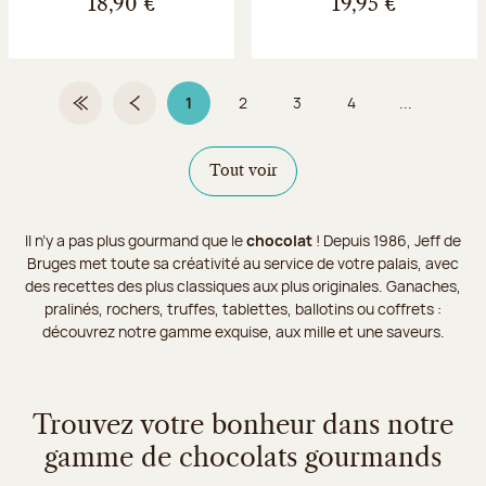
18,90 €
19,95 €
1
2
3
4
...
Première page
Page précédente
Page 1 sur 9
Page
Page
Page
Tout voir
Il n’y a pas plus gourmand que le
chocolat
! Depuis 1986, Jeff de
Bruges met toute sa créativité au service de votre palais, avec
des recettes des plus classiques aux plus originales. Ganaches,
pralinés, rochers, truffes, tablettes, ballotins ou coffrets :
découvrez notre gamme exquise, aux mille et une saveurs.
Trouvez votre bonheur dans notre
gamme de chocolats gourmands