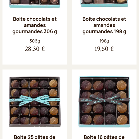
Boite chocolats et
Boite chocolats et
amandes
amandes
gourmandes 306 g
gourmandes 198 g
Poids net :
Poids net :
306g
198g
28,30 €
19,50 €
Boite 25 pâtes de
Boite 16 pâtes de