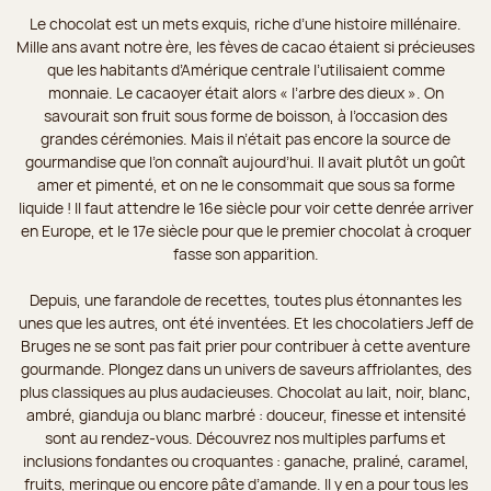
Le chocolat est un mets exquis, riche d’une histoire millénaire.
Mille ans avant notre ère, les fèves de cacao étaient si précieuses
que les habitants d’Amérique centrale l’utilisaient comme
monnaie. Le cacaoyer était alors « l’arbre des dieux ». On
savourait son fruit sous forme de boisson, à l’occasion des
grandes cérémonies. Mais il n’était pas encore la source de
gourmandise que l’on connaît aujourd’hui. Il avait plutôt un goût
amer et pimenté, et on ne le consommait que sous sa forme
liquide ! Il faut attendre le 16e siècle pour voir cette denrée arriver
en Europe, et le 17e siècle pour que le premier chocolat à croquer
fasse son apparition.
Depuis, une farandole de recettes, toutes plus étonnantes les
unes que les autres, ont été inventées. Et les chocolatiers Jeff de
Bruges ne se sont pas fait prier pour contribuer à cette aventure
gourmande. Plongez dans un univers de saveurs affriolantes, des
plus classiques au plus audacieuses. Chocolat au lait, noir, blanc,
ambré, gianduja ou blanc marbré : douceur, finesse et intensité
sont au rendez-vous. Découvrez nos multiples parfums et
inclusions fondantes ou croquantes : ganache, praliné, caramel,
fruits, meringue ou encore pâte d’amande. Il y en a pour tous les