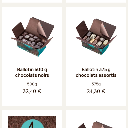
Ballotin 500 g
Ballotin 375 g
chocolats noirs
chocolats assortis
Poids net :
Poids net :
500g
375g
32,40 €
24,30 €