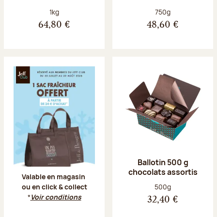
Poids net :
Poids net :
1kg
750g
64,80 €
48,60 €
Offre Jeff Club du 20 juillet au 23 aoû
Ballotin 500 g
chocolats assortis
Valable en magasin
Poids net :
500g
ou en click & collect
*
Voir conditions
32,40 €