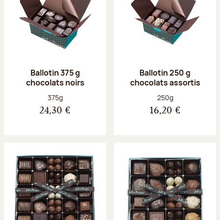
Ballotin 375 g
Ballotin 250 g
chocolats noirs
chocolats assortis
Poids net :
Poids net :
375g
250g
24,30 €
16,20 €