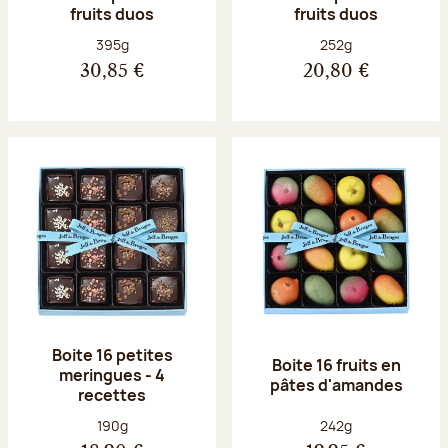
fruits duos
fruits duos
Poids net :
Poids net :
395g
252g
30,85 €
20,80 €
Boite 16 petites
Boite 16 fruits en
meringues - 4
pâtes d'amandes
recettes
Poids net :
Poids net :
190g
242g