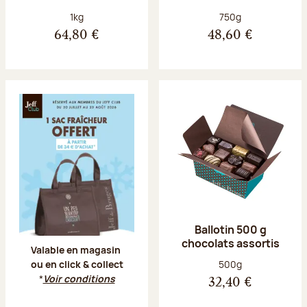
Poids net :
Poids net :
1kg
750g
64,80 €
48,60 €
Offre Jeff Club du 20 juillet au 23 aoû
Ballotin 500 g
chocolats assortis
Valable en magasin
Poids net :
500g
ou en click & collect
*
Voir conditions
32,40 €