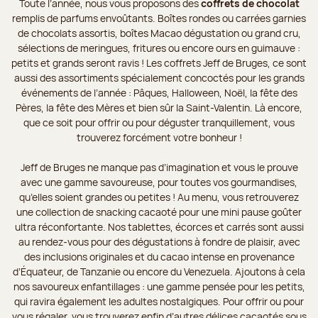
Toute l’année, nous vous proposons des
coffrets de chocolat
remplis de parfums envoûtants. Boîtes rondes ou carrées garnies
de chocolats assortis, boîtes Macao dégustation ou grand cru,
sélections de meringues, fritures ou encore ours en guimauve :
petits et grands seront ravis ! Les coffrets Jeff de Bruges, ce sont
aussi des assortiments spécialement concoctés pour les grands
événements de l’année : Pâques, Halloween, Noël, la fête des
Pères, la fête des Mères et bien sûr la Saint-Valentin. Là encore,
que ce soit pour offrir ou pour déguster tranquillement, vous
trouverez forcément votre bonheur !
Jeff de Bruges ne manque pas d’imagination et vous le prouve
avec une gamme savoureuse, pour toutes vos gourmandises,
qu’elles soient grandes ou petites ! Au menu, vous retrouverez
une collection de snacking cacaoté pour une mini pause goûter
ultra réconfortante. Nos tablettes, écorces et carrés sont aussi
au rendez-vous pour des dégustations à fondre de plaisir, avec
des inclusions originales et du cacao intense en provenance
d’Équateur, de Tanzanie ou encore du Venezuela. Ajoutons à cela
nos savoureux enfantillages : une gamme pensée pour les petits,
qui ravira également les adultes nostalgiques. Pour offrir ou pour
vous régaler, vous trouverez enfin d’autres délices cacaotés sous