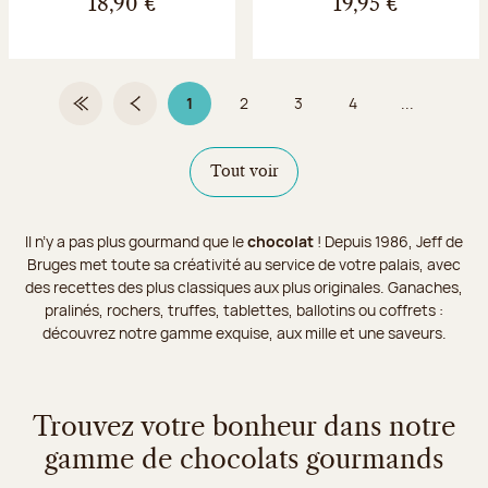
18,90 €
19,95 €
1
2
3
4
...
Première page
Page précédente
Page 1 sur 9
Page
Page
Page
Tout voir
Il n’y a pas plus gourmand que le
chocolat
! Depuis 1986, Jeff de
Bruges met toute sa créativité au service de votre palais, avec
des recettes des plus classiques aux plus originales. Ganaches,
pralinés, rochers, truffes, tablettes, ballotins ou coffrets :
découvrez notre gamme exquise, aux mille et une saveurs.
Trouvez votre bonheur dans notre
gamme de chocolats gourmands