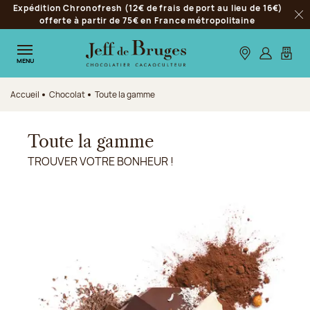
Expédition Chronofresh (12€ de frais de port au lieu de 16€)
Aller à la navigation
offerte à partir de 75€ en France métropolitaine
Fer
Aller au contenu principal
Aller au pied de page
Nos boutiques
S’identifie
Mon p
MENU
Accueil
Chocolat
Toute la gamme
Toute la gamme
TROUVER VOTRE BONHEUR !