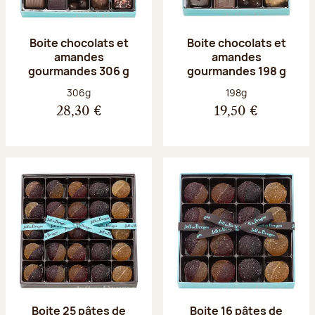
Boite chocolats et
Boite chocolats et
amandes
amandes
gourmandes 306 g
gourmandes 198 g
Poids net :
Poids net :
306g
198g
28,30 €
19,50 €
Boite 25 pâtes de
Boite 16 pâtes de