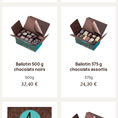
Ballotin 500 g
Ballotin 375 g
chocolats noirs
chocolats assortis
Poids net :
Poids net :
500g
375g
32,40 €
24,30 €