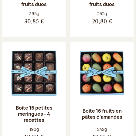
fruits duos
fruits duos
Poids net :
Poids net :
395g
252g
30,85 €
20,80 €
Boite 16 petites
Boite 16 fruits en
meringues - 4
pâtes d'amandes
recettes
Poids net :
Poids net :
190g
242g