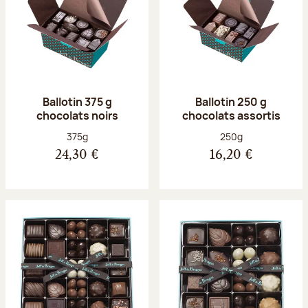
Ballotin 375 g
Ballotin 250 g
chocolats noirs
chocolats assortis
Poids net :
Poids net :
375g
250g
24,30 €
16,20 €