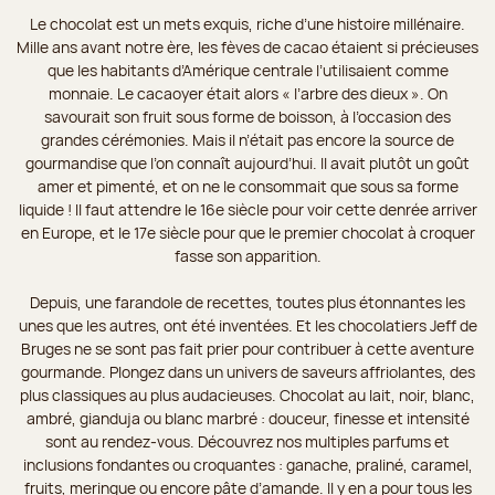
Le chocolat est un mets exquis, riche d’une histoire millénaire.
Mille ans avant notre ère, les fèves de cacao étaient si précieuses
que les habitants d’Amérique centrale l’utilisaient comme
monnaie. Le cacaoyer était alors « l’arbre des dieux ». On
savourait son fruit sous forme de boisson, à l’occasion des
grandes cérémonies. Mais il n’était pas encore la source de
gourmandise que l’on connaît aujourd’hui. Il avait plutôt un goût
amer et pimenté, et on ne le consommait que sous sa forme
liquide ! Il faut attendre le 16e siècle pour voir cette denrée arriver
en Europe, et le 17e siècle pour que le premier chocolat à croquer
fasse son apparition.
Depuis, une farandole de recettes, toutes plus étonnantes les
unes que les autres, ont été inventées. Et les chocolatiers Jeff de
Bruges ne se sont pas fait prier pour contribuer à cette aventure
gourmande. Plongez dans un univers de saveurs affriolantes, des
plus classiques au plus audacieuses. Chocolat au lait, noir, blanc,
ambré, gianduja ou blanc marbré : douceur, finesse et intensité
sont au rendez-vous. Découvrez nos multiples parfums et
inclusions fondantes ou croquantes : ganache, praliné, caramel,
fruits, meringue ou encore pâte d’amande. Il y en a pour tous les