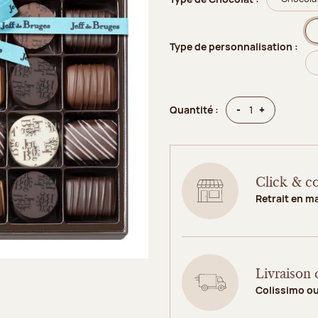
Type de personnalisation :
Quantité
Quantité
-
+
Quantité :
Click & co
Retrait en m
Livraison 
Colissimo o