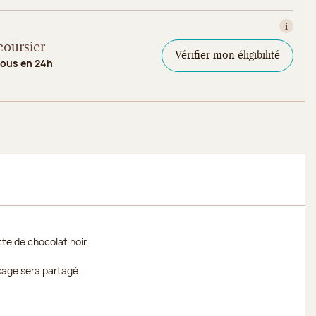
Consult
coursier
Vérifier mon éligibilité
vous en 24h
te de chocolat noir.
sage sera partagé.