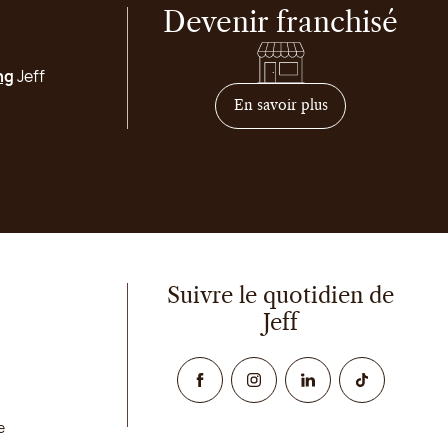
Devenir franchisé
ng
Jeff
sur comment deven
En savoir plus
Suivre le quotidien de
Jeff
Facebook
Instagram
Linked In
TikTok
e