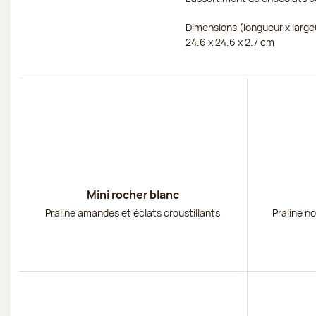
Dimensions (longueur x large
24.6 x 24.6 x 2.7 cm
Découvrir
Découvri
Mini rocher blanc
Praliné amandes et éclats croustillants
Praliné no
Découvrir
Découvri