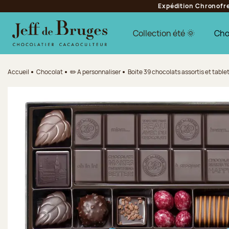
Expédition Chronofres
Aller à la navigation
Aller au contenu principal
Aller au pied de page
Collection été 🌞
Cho
Accueil
Chocolat
✏️ A personnaliser
Boite 39 chocolats assortis et table