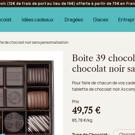
h (12€ de frais de port au lieu de 16€) offerte à partir de 75€ en Fr
colat
Idées cadeaux
Dragées
Glaces
Entrepr
tte de chocolat noir sans personnalisation
Boite 39 chocola
chocolat noir s
Pour faire de chacun de vos cad
tablette de chocolat noir.Accom
Prix
49,75 €
85,78 €/kg
Type de Chocolat :
Chocolat