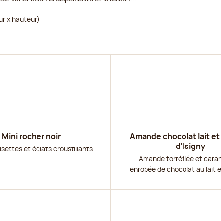
ur x hauteur)
r
Découvrir
Mini rocher noir
Amande chocolat lait et
d'Isigny
isettes et éclats croustillants
Amande torréfiée et cara
enrobée de chocolat au lait 
r
Découvrir