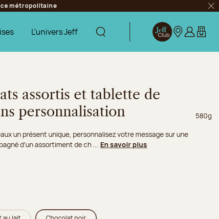
ance métropolitaine
Fer
ises
L'univers Jeff
Afficher la recherche
Jeff Club
Nos boutique
S’identifie
Mon pa
ts assortis et tablette de
ans personnalisation
Poids ne
580g
eaux un présent unique, personnalisez votre message sur une
pagné d'un assortiment de ch ...
En savoir plus
 au lait
Chocolat noir