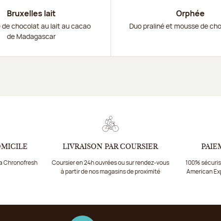
Bruxelles lait
Orphée
de chocolat au lait au cacao
Duo praliné et mousse de cho
de Madagascar
OMICILE
LIVRAISON PAR COURSIER
PAIE
ia Chronofresh
Coursier en 24h ouvrées ou sur rendez-vous
100% sécurisé
à partir de nos magasins de proximité
American Ex