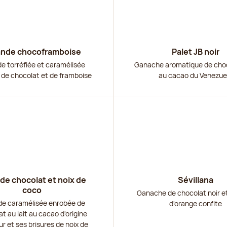
nde chocoframboise
Palet JB noir
 torréfiée et caramélisée
Ganache aromatique de choc
de chocolat et de framboise
au cacao du Venezue
r
Découvrir
e chocolat et noix de
Sévillana
coco
Ganache de chocolat noir e
e caramélisée enrobée de
d'orange confite
t au lait au cacao d'origine
r et ses brisures de noix de