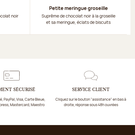
Petite meringue groseille
colat noir
Suprême de chocolat noir à la groseille
et sa meringue, éclats de biscuits
MENT SÉCURISÉ
SERVICE CLIENT
, PayPal, Visa, Carte Bleue,
Cliquez sur le bouton "assistance" en bas à
press, Mastercard, Maestro
droite, réponse sous 48h ouvrées