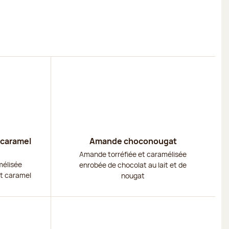
Découvrir
 caramel
Amande choconougat
Amande torréfiée et caramélisée
mélisée
enrobée de chocolat au lait et de
et caramel
nougat
Découvrir