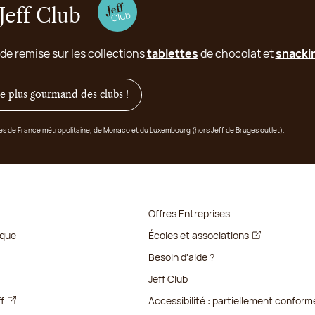
Jeff Club
 de remise sur les collections
tablettes
de chocolat et
snacki
 le plus gourmand des clubs !
ges de France métropolitaine, de Monaco et du Luxembourg (hors Jeff de Bruges outlet).
Offres Entreprises
ique
Écoles et associations
Besoin d'aide ?
Jeff Club
ff
Accessibilité : partiellement conform