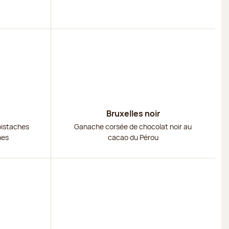
Découvrir
Bruxelles noir
pistaches
Ganache corsée de chocolat noir au
hes
cacao du Pérou
Découvrir