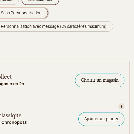
Sans Personnalisation
Personnalisation avec message (24 caractères maximum)
llect
Choisir un magasin
agasin en 2h
Consult
classique
Ajouter au panier
u Chronopost