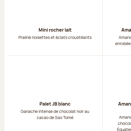
Mini rocher lait
Ama
Praliné noisettes et éclats croustillants
Amande
enrobée 
Découvrir
Découvri
Palet JB blanc
Amand
Ganache intense de chocolat noir au
Amand
cacao de Sao Tomé
chocola
Équateu