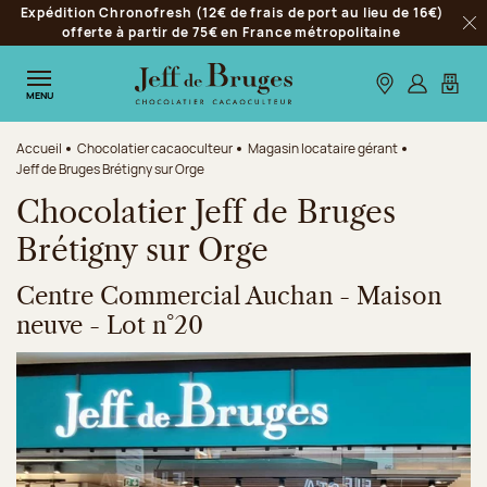
Expédition Chronofresh (12€ de frais de port au lieu de 16€)
Aller à la navigation
offerte à partir de 75€ en France métropolitaine
Fer
Aller au contenu principal
Aller au pied de page
Nos boutiques
S’identifie
Mon p
MENU
Accueil
Chocolatier cacaoculteur
Magasin locataire gérant
Jeff de Bruges Brétigny sur Orge
Chocolatier Jeff de Bruges
Brétigny sur Orge
Centre Commercial Auchan - Maison
neuve - Lot n°20