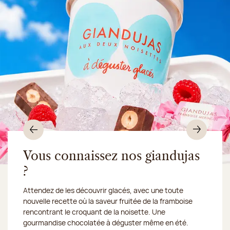
Précédent
Suiv
Vous connaissez nos giandujas
?
Du 10 au 16 août 2026, notre atelier sera fermé :
Attendez de les découvrir glacés, avec une toute
nous expédions vos
nouvelle recette où la saveur fruitée de la framboise
gourmandises en Chronofresh
rencontrant le croquant de la noisette. Une
gourmandise chocolatée à déguster même en été.
Découvrez notre collection de crèmes glacées et
Découvrir le produit
Je découvre la collection
Une envie gourmande ?
en