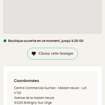
Boutique ouverte en ce moment, jusqu’à 20:00
Choisir cette boutique
Coordonnées
Jeff de Bruges Brétigny sur Orge
Centre Commercial Auchan - Maison neuve - Lot
n°20
Avenue de la maison neuve
91220 Brétigny-Sur-Orge