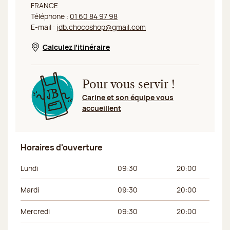
FRANCE
Téléphone :
01 60 84 97 98
E-mail :
jdb.chocoshop@gmail.com
Calculez l’itinéraire
Nouvelle fenêtre
Pour vous servir !
Carine et son équipe vous
accueillent
Horaires d'ouverture
Jour de la semaine
Horaires du matin
Horaires de l’apr
Lundi
09:30
20:00
Mardi
09:30
20:00
Mercredi
09:30
20:00