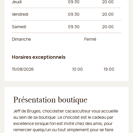
Jeudi
09:30
20:00
Vendredi
09:30
20:00
Samedi
09:30
20:00
Dimanche
Fermé
Horaires exceptionnels
Jour de la semaine
Horaires du matin
Horaires de l’apr
15/08/2026
10:00
19:00
Présentation boutique
Jeff de Bruges, chocolatier cacaoculteur vous accueille
au sein de sa boutique. Le chocolat est le cadeau par
excellence lorsque l'on est invité chez des amis, pour
remercier quelqu'un ou tout simplement pour se faire