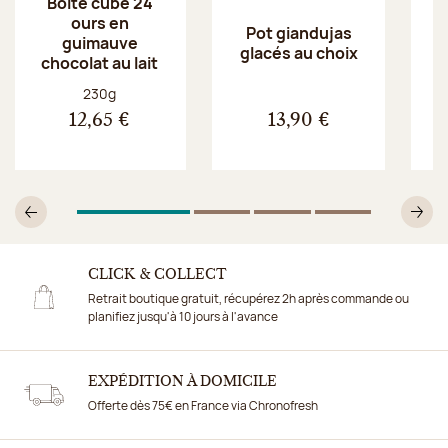
Boite cube 24
ours en
Pot giandujas
guimauve
glacés au choix
chocolat au lait
Poids net :
230g
12,65 €
13,90 €
1
Sur 4
2
Sur 4
3
Sur 4
4
Sur 4
Précédent
Su
CLICK & COLLECT
Retrait boutique gratuit, récupérez 2h après commande ou
planifiez jusqu'à 10 jours à l'avance
EXPÉDITION À DOMICILE
Offerte dès 75€ en France via Chronofresh