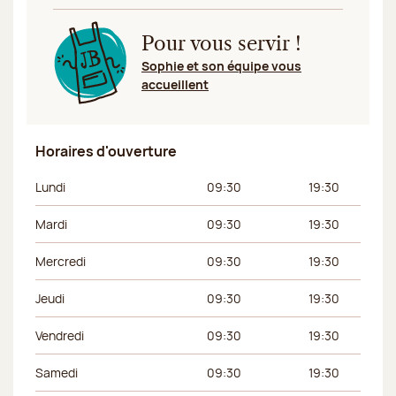
Pour vous servir !
Sophie et son équipe vous
accueillent
Horaires d'ouverture
Jour de la semaine
Horaires du matin
Horaires de l’apr
Lundi
09:30
19:30
Mardi
09:30
19:30
Mercredi
09:30
19:30
Jeudi
09:30
19:30
Vendredi
09:30
19:30
Samedi
09:30
19:30