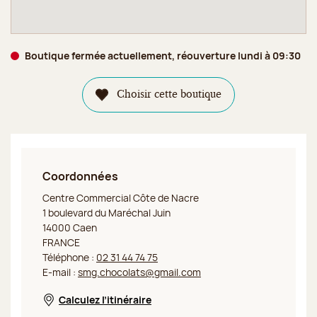
Boutique fermée actuellement, réouverture lundi à 09:30
Choisir cette boutique
Coordonnées
Jeff de Bruges Caen Côte de Nacre
Centre Commercial Côte de Nacre
1 boulevard du Maréchal Juin
14000 Caen
FRANCE
Téléphone :
02 31 44 74 75
E-mail :
smg.chocolats@gmail.com
Calculez l’itinéraire
Nouvelle fenêtre