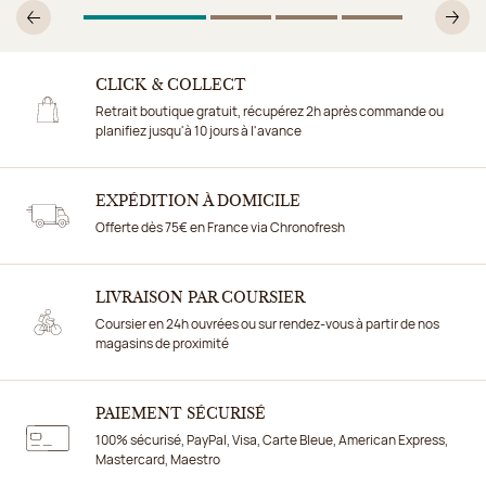
1
Sur 4
2
Sur 4
3
Sur 4
4
Sur 4
Précédent
Su
CLICK & COLLECT
Retrait boutique gratuit, récupérez 2h après commande ou
planifiez jusqu'à 10 jours à l'avance
EXPÉDITION À DOMICILE
Offerte dès 75€ en France via Chronofresh
LIVRAISON PAR COURSIER
Coursier en 24h ouvrées ou sur rendez-vous à partir de nos
magasins de proximité
PAIEMENT SÉCURISÉ
100% sécurisé, PayPal, Visa, Carte Bleue, American Express,
Mastercard, Maestro