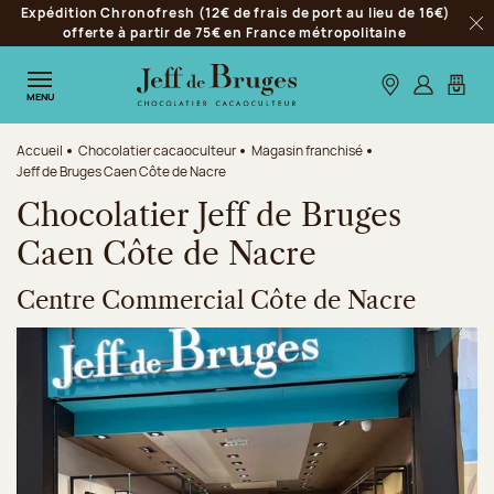
Expédition Chronofresh (12€ de frais de port au lieu de 16€)
Aller à la navigation
offerte à partir de 75€ en France métropolitaine
Fer
Aller au contenu principal
Aller au pied de page
Nos boutiques
S’identifie
Mon p
MENU
Accueil
Chocolatier cacaoculteur
Magasin franchisé
Jeff de Bruges Caen Côte de Nacre
Chocolatier Jeff de Bruges
Caen Côte de Nacre
Centre Commercial Côte de Nacre