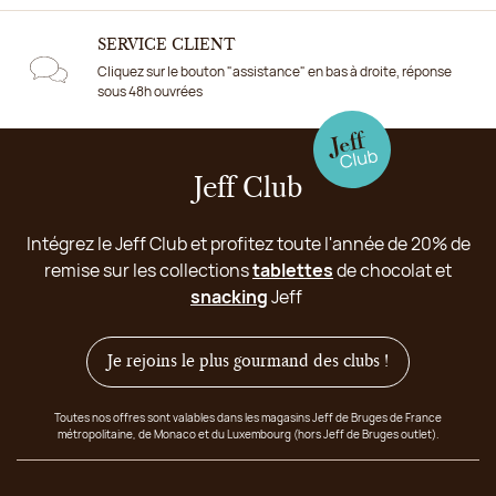
SERVICE CLIENT
Cliquez sur le bouton "assistance" en bas à droite, réponse
sous 48h ouvrées
Jeff Club
Intégrez le Jeff Club et profitez toute l'année de 20% de
remise sur les collections
tablettes
de chocolat et
snacking
Jeff
Je rejoins le plus gourmand des clubs !
Toutes nos offres sont valables dans les magasins Jeff de Bruges de France
métropolitaine, de Monaco et du Luxembourg (hors Jeff de Bruges outlet).