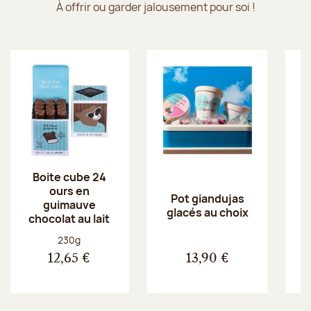
À offrir ou garder jalousement pour soi !
Boite cube 24
ours en
Pot giandujas
guimauve
glacés au choix
chocolat au lait
Poids net :
230g
12,65 €
13,90 €