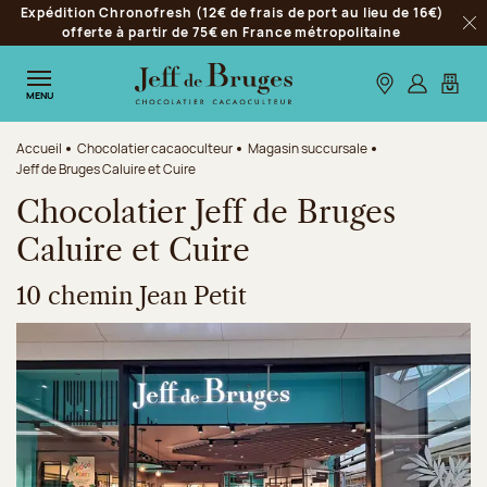
Expédition Chronofresh (12€ de frais de port au lieu de 16€)
Aller à la navigation
offerte à partir de 75€ en France métropolitaine
Fer
Aller au contenu principal
Aller au pied de page
Nos boutiques
S’identifie
Mon p
MENU
Accueil
Chocolatier cacaoculteur
Magasin succursale
Jeff de Bruges Caluire et Cuire
Chocolatier Jeff de Bruges
Caluire et Cuire
10 chemin Jean Petit