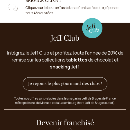
SERVICE CLIENT
Cliquez sur le bouton "assistance" en bas à droite, réponse
sous 48h ouvrées
Jeff Club
Intégrez le Jeff Club et profitez toute l'année de 20% de
remise sur les collections
tablettes
de chocolat et
snacking
Jeff
Je rejoins le plus gourmand des clubs !
Toutes nos offres sont valables dans les magasins Jeff de Bruges de France
métropolitaine, de Monaco et du Luxembourg (hors Jeff de Bruges outlet).
Devenir franchisé