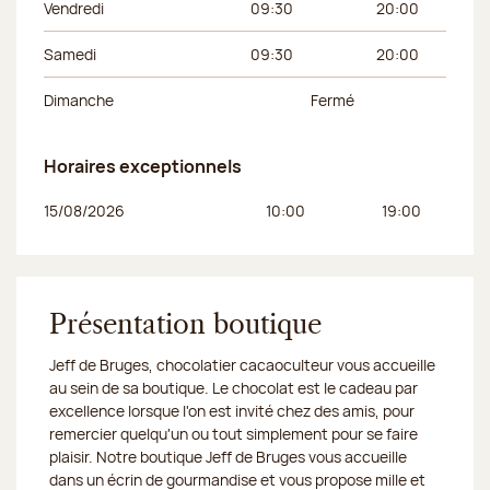
Vendredi
09:30
20:00
Samedi
09:30
20:00
Dimanche
Fermé
Horaires exceptionnels
Jour de la semaine
Horaires du matin
Horaires de l’apr
15/08/2026
10:00
19:00
Présentation boutique
Jeff de Bruges, chocolatier cacaoculteur vous accueille
au sein de sa boutique. Le chocolat est le cadeau par
excellence lorsque l'on est invité chez des amis, pour
remercier quelqu'un ou tout simplement pour se faire
plaisir. Notre boutique Jeff de Bruges vous accueille
dans un écrin de gourmandise et vous propose mille et