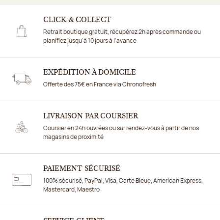
Précédent
Su
CLICK & COLLECT
Retrait boutique gratuit, récupérez 2h après commande ou
planifiez jusqu'à 10 jours à l'avance
EXPÉDITION À DOMICILE
Offerte dès 75€ en France via Chronofresh
LIVRAISON PAR COURSIER
Coursier en 24h ouvrées ou sur rendez-vous à partir de nos
magasins de proximité
PAIEMENT SÉCURISÉ
100% sécurisé, PayPal, Visa, Carte Bleue, American Express,
Mastercard, Maestro