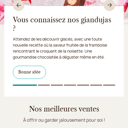
Précédent
Suiv
Vous connaissez nos giandujas
?
Du 10 au 16 août 2026, notre atelier sera fermé :
Attendez de les découvrir glacés, avec une toute
nous expédions vos
nouvelle recette où la saveur fruitée de la framboise
gourmandises en Chronofresh
rencontrant le croquant de la noisette. Une
gourmandise chocolatée à déguster même en été.
Découvrez notre collection de crèmes glacées et
Découvrir le produit
Je découvre la collection
Une envie gourmande ?
en
sorbets artisanaux, imaginée pour faire fondre tous les
magasin
Click & Collect
gourmands. Et que ce soit pour une pause fraicheur, une
Je découvre le produit
Je découvre les dragées
Bonne idée
soirée entre amis ou un dessert de dernière minute,
notre service
Click & Collect
vous simplifie la vie.
1
Sur 7
2
Sur 7
3
Sur 7
4
Sur 7
5
Sur 7
6
Sur 7
7
Sur 
Je découvre les glaces Jeff de Bruges
Nos meilleures ventes
À offrir ou garder jalousement pour soi !