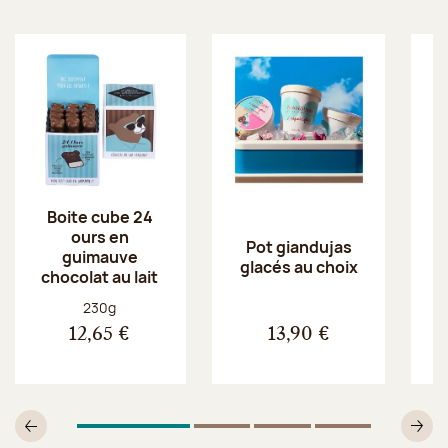
Boite cube 24
ours en
Pot giandujas
guimauve
glacés au choix
chocolat au lait
Poids net :
230g
12,65 €
13,90 €
1
Sur 4
2
Sur 4
3
Sur 4
4
Sur 4