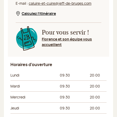
E-mail :
caluire-et-cuire@jeff-de-bruges.com
Calculez l’itinéraire
Nouvelle fenêtre
Pour vous servir !
Florence et son équipe vous
accueillent
Horaires d'ouverture
Jour de la semaine
Horaires du matin
Horaires de l’apr
Lundi
09:30
20:00
Mardi
09:30
20:00
Mercredi
09:30
20:00
Jeudi
09:30
20:00