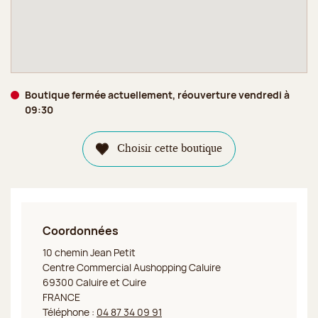
Boutique fermée actuellement, réouverture vendredi à
09:30
Choisir cette boutique
Coordonnées
Jeff de Bruges Caluire et Cuire
10 chemin Jean Petit
Centre Commercial Aushopping Caluire
69300 Caluire et Cuire
FRANCE
Téléphone :
04 87 34 09 91