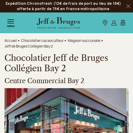
Expédition Chronofresh (12€ de frais de port au lieu de 16€)
Aller à la navigation
offerte à partir de 75€ en France métropolitaine
Fer
Aller au contenu principal
Aller au pied de page
Nos boutiques
S’identifie
Mon p
MENU
Accueil
Chocolatier cacaoculteur
Magasin succursale
Jeff de Bruges Collégien Bay 2
Chocolatier Jeff de Bruges
Collégien Bay 2
Centre Commercial Bay 2