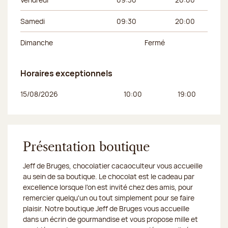
Samedi
09:30
20:00
Dimanche
Fermé
Horaires exceptionnels
Jour de la semaine
Horaires du matin
Horaires de l’apr
15/08/2026
10:00
19:00
Présentation boutique
Jeff de Bruges, chocolatier cacaoculteur vous accueille
au sein de sa boutique. Le chocolat est le cadeau par
excellence lorsque l'on est invité chez des amis, pour
remercier quelqu'un ou tout simplement pour se faire
plaisir. Notre boutique Jeff de Bruges vous accueille
dans un écrin de gourmandise et vous propose mille et