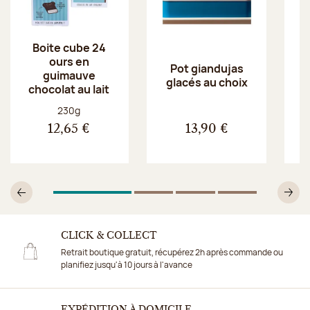
Boite cube 24
ours en
Pot giandujas
guimauve
glacés au choix
chocolat au lait
Poids net :
230g
12,65 €
13,90 €
1
Sur 4
2
Sur 4
3
Sur 4
4
Sur 4
Précédent
Su
CLICK & COLLECT
Retrait boutique gratuit, récupérez 2h après commande ou
planifiez jusqu'à 10 jours à l'avance
EXPÉDITION À DOMICILE