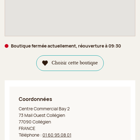
Boutique fermée actuellement, réouverture à 09:30
Choisir cette boutique
Coordonnées
Jeff de Bruges Collégien Bay 2
Centre Commercial Bay 2
73 Mail Ouest Collégien
77090 Collégien
FRANCE
Téléphone :
01 60 95 08 01