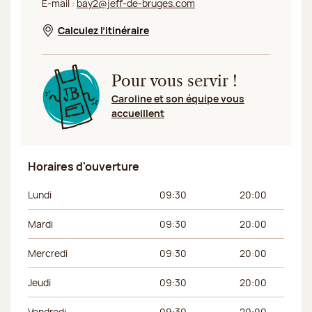
E-mail :
bay2@jeff-de-bruges.com
Calculez l’itinéraire
Nouvelle fenêtre
Pour vous servir !
Caroline et son équipe vous
accueillent
Horaires d'ouverture
Jour de la semaine
Horaires du matin
Horaires de l’apr
Lundi
09:30
20:00
Mardi
09:30
20:00
Mercredi
09:30
20:00
Jeudi
09:30
20:00
Vendredi
09:30
20:00