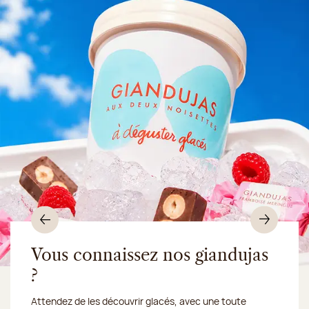
Précédent
Suiv
Vous connaissez nos giandujas
?
Du 10 au 16 août 2026, notre atelier sera fermé :
Attendez de les découvrir glacés, avec une toute