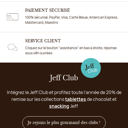
PAIEMENT SÉCURISÉ
100% sécurisé, PayPal, Visa, Carte Bleue, American Express,
Mastercard, Maestro
SERVICE CLIENT
Cliquez sur le bouton "assistance" en bas à droite, réponse
sous 48h ouvrées
Jeff Club
Intégrez le Jeff Club et profitez toute l'année de 20% de
remise sur les collections
tablettes
de chocolat et
snacking
Jeff
Je rejoins le plus gourmand des clubs !