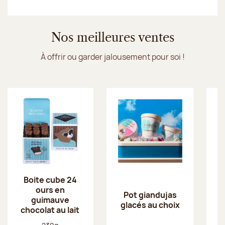
1
Sur 7
2
Sur 7
3
Sur 7
4
Sur 7
5
Sur 7
6
Sur 7
7
Sur 
Je découvre les glaces Jeff de Bruges
Nos meilleures ventes
À offrir ou garder jalousement pour soi !
Boite cube 24
ours en
Pot giandujas
guimauve
glacés au choix
chocolat au lait
Poids net :