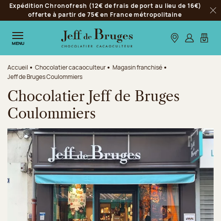
Expédition Chronofresh (12€ de frais de port au lieu de 16€)
Aller à la navigation
offerte à partir de 75€ en France métropolitaine
Fer
Aller au contenu principal
Aller au pied de page
Nos boutiques
S’identifie
Mon p
MENU
Accueil
Chocolatier cacaoculteur
Magasin franchisé
Jeff de Bruges Coulommiers
Chocolatier Jeff de Bruges
Coulommiers