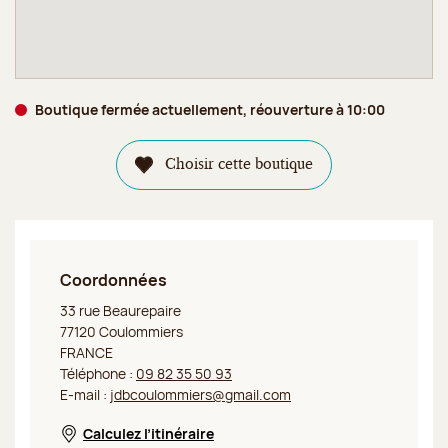
Boutique fermée actuellement, réouverture à 10:00
Choisir cette boutique
Coordonnées
Jeff de Bruges Coulommiers
33 rue Beaurepaire
77120 Coulommiers
FRANCE
Téléphone :
09 82 35 50 93
E-mail :
jdbcoulommiers@gmail.com
Calculez l’itinéraire
Nouvelle fenêtre