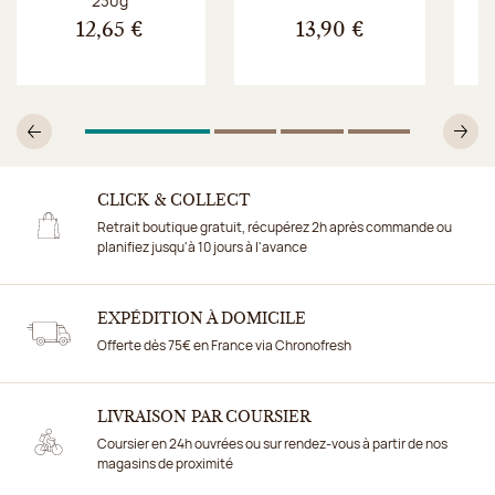
230g
12,65 €
13,90 €
1
Sur 4
2
Sur 4
3
Sur 4
4
Sur 4
Précédent
Su
CLICK & COLLECT
Retrait boutique gratuit, récupérez 2h après commande ou
planifiez jusqu'à 10 jours à l'avance
EXPÉDITION À DOMICILE
Offerte dès 75€ en France via Chronofresh
LIVRAISON PAR COURSIER
Coursier en 24h ouvrées ou sur rendez-vous à partir de nos
magasins de proximité