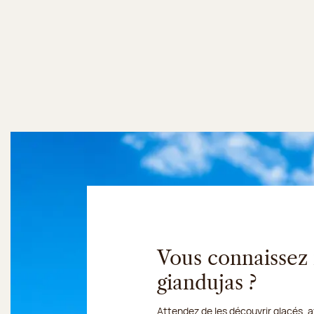
Vous connaissez
giandujas ?
Attendez de les découvrir glacés, 
Du 10 au 16 août 2026, notre atel