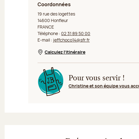
Coordonnées
Jeff de Bruges Honfleur
19 rue des logettes
14600 Honfleur
FRANCE
Téléphone :
02 31 89 50 00
E-mail :
jeffchoco14@sfr.fr
Calculez l’itinéraire
Nouvelle fenêtre
Pour vous servir !
Christine et son équipe vous acc