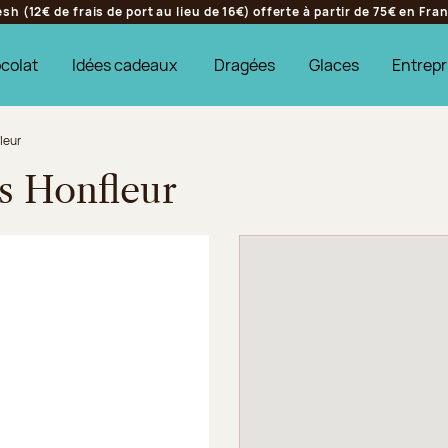
h (12€ de frais de port au lieu de 16€) offerte à partir de 75€ en Fr
colat
Idées cadeaux
Dragées
Glaces
Entrepr
leur
es Honfleur