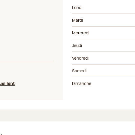
Jour de la semaine
Horaires
Lundi
Mardi
Mercredi
Jeudi
Vendredi
Samedi
ueillent
Dimanche