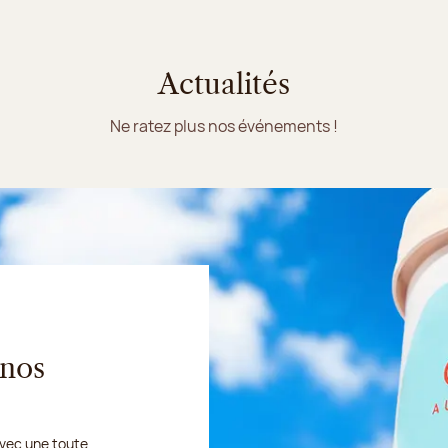
Actualités
Ne ratez plus nos événements !
 nos
avec une toute
ier sera fermé :