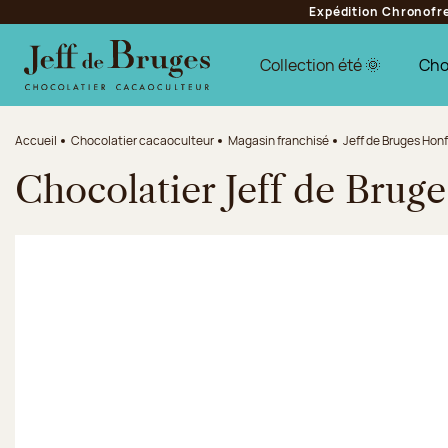
Expédition Chronofres
Aller à la navigation
Aller au contenu principal
Aller au pied de page
Collection été 🌞
Cho
Accueil
Chocolatier cacaoculteur
Magasin franchisé
Jeff de Bruges Honf
Chocolatier Jeff de Brug