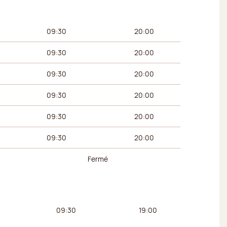
 du matin
Horaires de l’après-midi
09:30
20:00
09:30
20:00
09:30
20:00
09:30
20:00
09:30
20:00
09:30
20:00
Fermé
 du matin
Horaires de l’après-midi
09:30
19:00