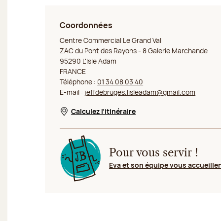
Coordonnées
Jeff de Bruges L'Isle Adam
Centre Commercial Le Grand Val
ZAC du Pont des Rayons - 8 Galerie Marchande
95290 L'Isle Adam
FRANCE
Téléphone :
01 34 08 03 40
E-mail :
jeffdebruges.lisleadam@gmail.com
Calculez l’itinéraire
Nouvelle fenêtre
Pour vous servir !
Eva et son équipe vous accueille