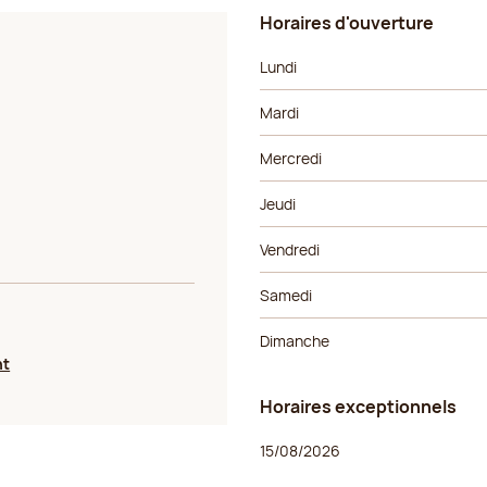
Horaires d'ouverture
Jour de la semaine
Horaires
Lundi
Mardi
Mercredi
Jeudi
Vendredi
Samedi
Dimanche
nt
Horaires exceptionnels
Jour de la semaine
Horaires
15/08/2026