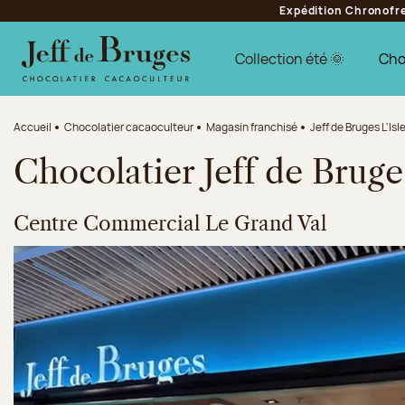
Expédition Chronofres
Aller à la navigation
Aller au contenu principal
Aller au pied de page
Collection été 🌞
Cho
Accueil
Chocolatier cacaoculteur
Magasin franchisé
Jeff de Bruges L'Is
Chocolatier Jeff de Bruge
Centre Commercial Le Grand Val