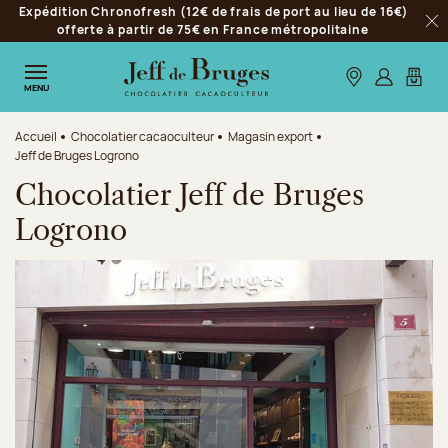
Expédition Chronofresh (12€ de frais de port au lieu de 16€)
Aller à la navigation
offerte à partir de 75€ en France métropolitaine
Fer
Aller au contenu principal
Aller au pied de page
Nos boutiques
S’identifie
Mon p
MENU
Accueil
Chocolatier cacaoculteur
Magasin export
Jeff de Bruges Logrono
Chocolatier Jeff de Bruges
Logrono