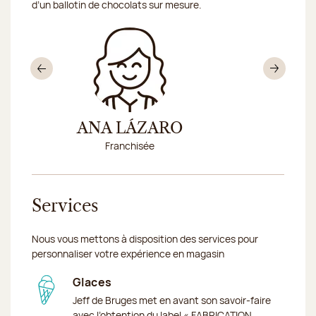
d’un ballotin de chocolats sur mesure.
Précédent
Sui
N
ANA LÁZARO
MARI 
Franchisée
EST
Conseillè
Services
Nous vous mettons à disposition des services pour
personnaliser votre expérience en magasin
Glaces
Jeff de Bruges met en avant son savoir-faire
avec l’obtention du label « FABRICATION