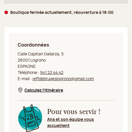
Boutique fermée actuellement, réouverture à 18:00
Coordonnées
Jeff de Bruges Logrono
Calle Capitan Gallarza, 5
26001 Logrono
ESPAGNE
Téléphone :
941 22 44 42
E-mail :
jeffdebrugeslogrono@gmail.com
Calculez l’itinéraire
Nouvelle fenêtre
Pour vous servir !
Ana et son équipe vous
accueillent