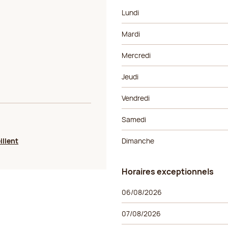
Jour de la semaine
Horaires
Lundi
Mardi
Mercredi
Jeudi
Vendredi
Samedi
illent
Dimanche
Horaires exceptionnels
Horaires exceptionnels
Jour de la semaine
Horaires
06/08/2026
07/08/2026