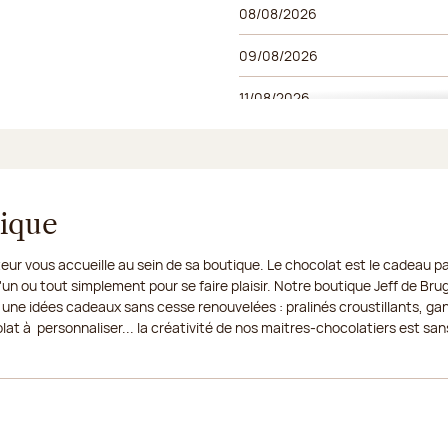
08/08/2026
09/08/2026
11/08/2026
12/08/2026
13/08/2026
tique
14/08/2026
eur vous accueille au sein de sa boutique. Le chocolat est le cadeau par
15/08/2026
un ou tout simplement pour se faire plaisir. Notre boutique Jeff de Bru
 une idées cadeaux sans cesse renouvelées : pralinés croustillants, ga
16/08/2026
t à personnaliser... la créativité de nos maitres-chocolatiers est sans
18/08/2026
19/08/2026
20/08/2026