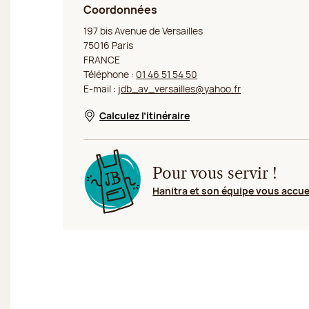
Coordonnées
Jeff de Bruges Paris Avenue Versailles
197 bis Avenue de Versailles
75016 Paris
FRANCE
Téléphone :
01 46 51 54 50
E-mail :
jdb_av_versailles@yahoo.fr
Calculez l’itinéraire
Nouvelle fenêtre
Pour vous servir !
Hanitra et son équipe vous accue