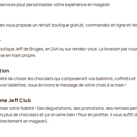
services pour personnaliser votre expérience en magasin
ges vous propose un retrait boutique gratuit, commandez en ligne et ré
r
outique Jeff de Bruges, en 24h ou sur rendez-vous. La livraison par cou
ise en main propre.
tion
ilité de choisir les chocolats qui composeront vos ballotins, coffrets 
os tablettes, nous écrivons le message de votre choix à la main !
me Jeff Club
enser votre fidélité ! Des dégustations, des promotions, des remises p
s plus de chocolats et ça on aime bien ! Pour en profiter, il vous suffit
 directement en magasin).