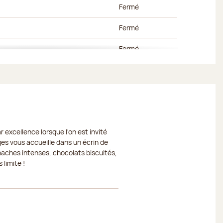
Fermé
Fermé
Fermé
Fermé
Fermé
Fermé
 excellence lorsque l'on est invité
Fermé
ges vous accueille dans un écrin de
naches intenses, chocolats biscuités,
Fermé
 limite !
Fermé
Fermé
Fermé