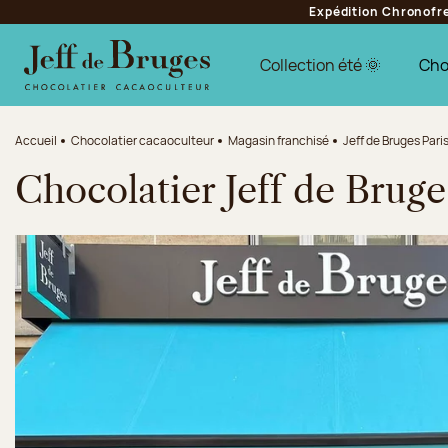
Expédition Chronofres
Aller à la navigation
Aller au contenu principal
Aller au pied de page
Collection été 🌞
Cho
Accueil
Chocolatier cacaoculteur
Magasin franchisé
Jeff de Bruges Pari
Chocolatier Jeff de Bruge