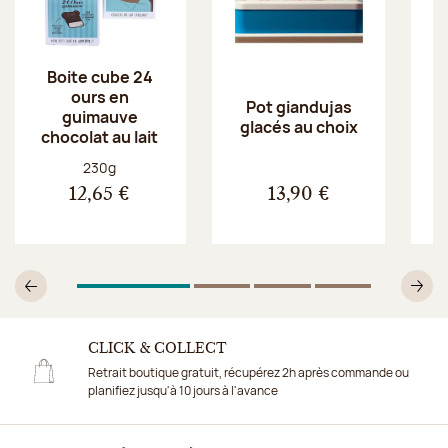
Boite cube 24
ours en
Pot giandujas
guimauve
glacés au choix
chocolat au lait
Poids net :
230g
12,65 €
13,90 €
1
Sur 4
2
Sur 4
3
Sur 4
4
Sur 4
Précédent
Su
CLICK & COLLECT
Retrait boutique gratuit, récupérez 2h après commande ou
planifiez jusqu'à 10 jours à l'avance