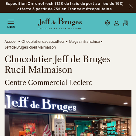
Expédition Chronofresh (12€ de frais de port au lieu de 16€)
Aller à la navigation
offerte à partir de 75€ en France métropolitaine
Fer
Aller au contenu principal
Aller au pied de page
Nos boutiques
S’identifie
Mon p
MENU
Accueil
Chocolatier cacaoculteur
Magasin franchisé
Jeff de Bruges Rueil Malmaison
Chocolatier Jeff de Bruges
Rueil Malmaison
Centre Commercial Leclerc