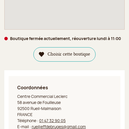
Boutique fermée actuellement, réouverture lundi à 11:00
Choisir cette boutique
Coordonnées
Jeff de Bruges Rueil Malmaison
Centre Commercial Leclerc
58 avenue de Fouilleuse
92500 Rueil-Malmaison
FRANCE
Téléphone :
01 47 32 90 05
E-mail :
rueiljeffdebruges@gmail.com