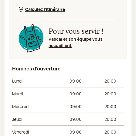
Calculez l’itinéraire
Nouvelle fenêtre
Pour vous servir !
Pascal et son équipe vous
accueillent
Horaires d'ouverture
Jour de la semaine
Horaires du matin
Horaires de l’apr
Lundi
09:00
20:00
Mardi
09:00
20:00
Mercredi
09:00
20:00
Jeudi
09:00
20:00
Vendredi
09:00
20:00