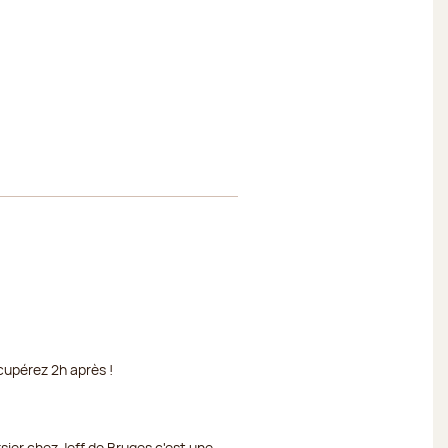
cupérez 2h après !
rsier chez Jeff de Bruges c'est une