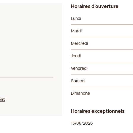
Horaires d'ouverture
Jour de la semaine
Horaires
Lundi
Mardi
Mercredi
Jeudi
Vendredi
Samedi
Dimanche
ent
Horaires exceptionnels
Jour de la semaine
Horaires
15/08/2026