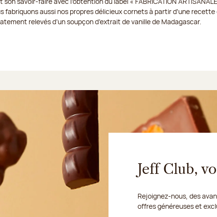
t son savoir-faire avec l’obtention du label « FABRICATION ARTISANALE
us fabriquons aussi nos propres délicieux cornets à partir d'une recette e
icatement relevés d’un soupçon d’extrait de vanille de Madagascar.
Jeff Club, 
Rejoignez-nous, des avant
offres généreuses et excl