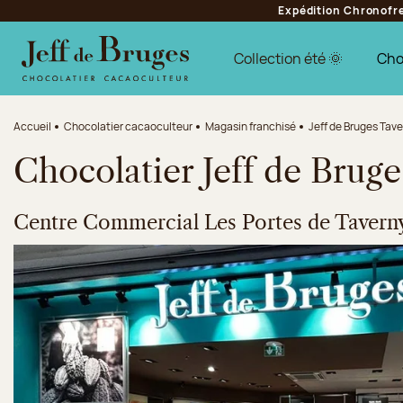
Expédition Chronofres
Aller à la navigation
Aller au contenu principal
Aller au pied de page
Collection été 🌞
Cho
Accueil
Chocolatier cacaoculteur
Magasin franchisé
Jeff de Bruges Tav
Chocolatier Jeff de Brug
Centre Commercial Les Portes de Tavern