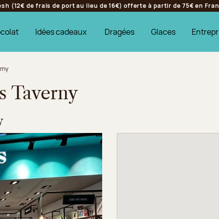
h (12€ de frais de port au lieu de 16€) offerte à partir de 75€ en Fr
colat
Idées cadeaux
Dragées
Glaces
Entrepr
erny
es Taverny
y