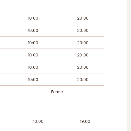
 du matin
Horaires de l’après-midi
10:00
20:00
10:00
20:00
10:00
20:00
10:00
20:00
10:00
20:00
10:00
20:00
Fermé
 du matin
Horaires de l’après-midi
10:00
19:00