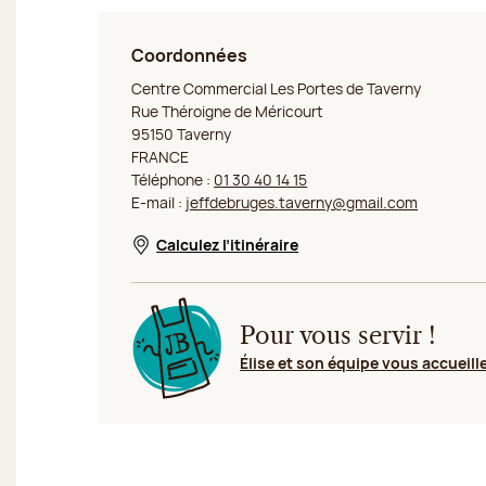
Coordonnées
Jeff de Bruges Taverny
Centre Commercial Les Portes de Taverny
Rue Théroigne de Méricourt
95150 Taverny
FRANCE
Téléphone :
01 30 40 14 15
E-mail :
jeffdebruges.taverny@gmail.com
Calculez l’itinéraire
Nouvelle fenêtre
Pour vous servir !
Élise et son équipe vous accueill