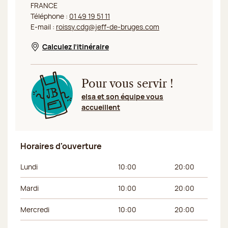
FRANCE
Téléphone :
01 49 19 51 11
E-mail :
roissy.cdg@jeff-de-bruges.com
Calculez l’itinéraire
Nouvelle fenêtre
Pour vous servir !
elsa et son équipe vous
accueillent
Horaires d'ouverture
Jour de la semaine
Horaires du matin
Horaires de l’apr
Lundi
10:00
20:00
Mardi
10:00
20:00
Mercredi
10:00
20:00