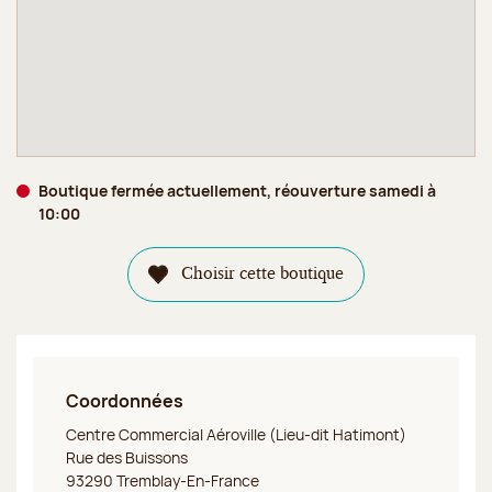
Boutique fermée actuellement, réouverture samedi à
10:00
Choisir cette boutique
Coordonnées
Jeff de Bruges Tremblay en France (Aéroville)
Centre Commercial Aéroville (Lieu-dit Hatimont)
Rue des Buissons
93290 Tremblay-En-France