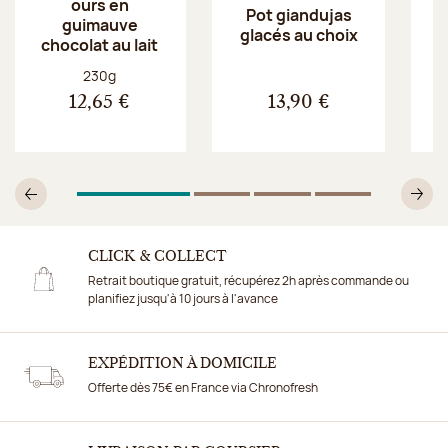
ours en
Pot giandujas
guimauve
glacés au choix
chocolat au lait
Poids net :
230g
12,65 €
13,90 €
1
Sur 4
2
Sur 4
3
Sur 4
4
Sur 4
Précédent
Su
CLICK & COLLECT
Retrait boutique gratuit, récupérez 2h après commande ou
planifiez jusqu'à 10 jours à l'avance
EXPÉDITION À DOMICILE
Offerte dès 75€ en France via Chronofresh