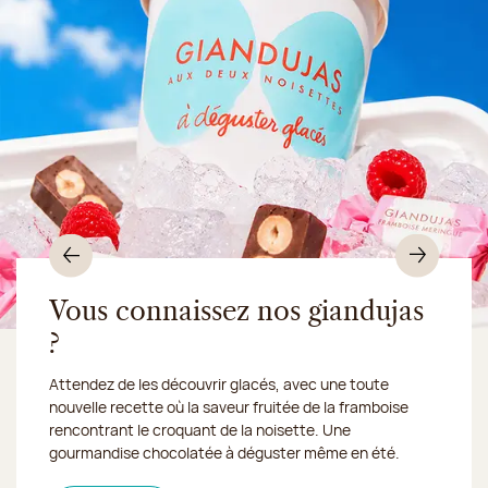
Précédent
Suiv
Vous connaissez nos giandujas
?
Du 10 au 16 août 2026, notre atelier sera fermé :
Attendez de les découvrir glacés, avec une toute
nous expédions vos
nouvelle recette où la saveur fruitée de la framboise
gourmandises en Chronofresh
rencontrant le croquant de la noisette. Une
gourmandise chocolatée à déguster même en été.
Découvrez notre collection de crèmes glacées et
Découvrir le produit
Je découvre la collection
Une envie gourmande ?
en
sorbets artisanaux, imaginée pour faire fondre tous les