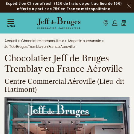
Expédition Chronofresh (12€ de frais de port au lieu de 16€)
Aller à la navigation
offerte à partir de 75€ en France métropolitaine
Fer
Aller au contenu principal
Aller au pied de page
Nos boutiques
S’identifie
Mon p
MENU
Accueil
Chocolatier cacaoculteur
Magasin succursale
Jeff de Bruges Tremblay en France Aéroville
Chocolatier Jeff de Bruges
Tremblay en France Aéroville
Centre Commercial Aéroville (Lieu-dit
Hatimont)