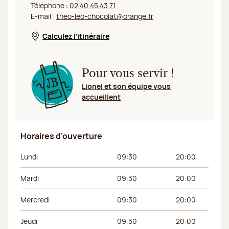
Téléphone :
02 40 45 43 71
E-mail :
theo-leo-chocolat@orange.fr
Calculez l’itinéraire
Nouvelle fenêtre
Pour vous servir !
Lionel et son équipe vous
accueillent
Horaires d'ouverture
Jour de la semaine
Horaires du matin
Horaires de l’apr
Lundi
09:30
20:00
Mardi
09:30
20:00
Mercredi
09:30
20:00
Jeudi
09:30
20:00