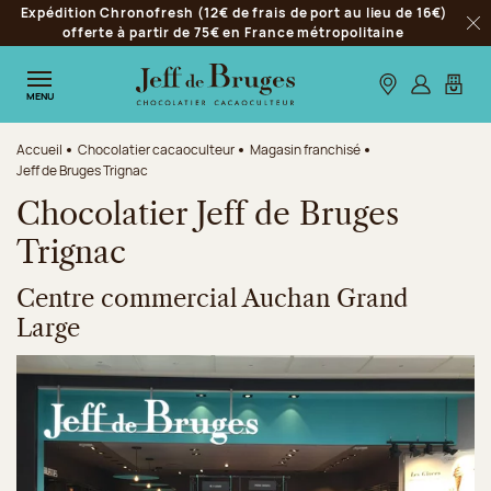
Expédition Chronofresh (12€ de frais de port au lieu de 16€)
Aller à la navigation
offerte à partir de 75€ en France métropolitaine
Fer
Aller au contenu principal
Aller au pied de page
Nos boutiques
S’identifie
Mon p
MENU
Accueil
Chocolatier cacaoculteur
Magasin franchisé
Jeff de Bruges Trignac
Chocolatier Jeff de Bruges
Trignac
Centre commercial Auchan Grand
Large