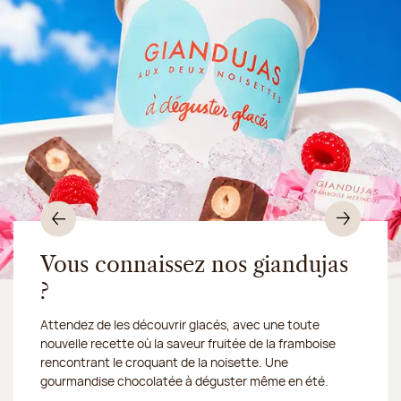
Précédent
Suiv
Vous connaissez nos giandujas
?
Du 10 au 16 août 2026, notre atelier sera fermé :
Attendez de les découvrir glacés, avec une toute
nous expédions vos
nouvelle recette où la saveur fruitée de la framboise
gourmandises en Chronofresh
rencontrant le croquant de la noisette. Une
gourmandise chocolatée à déguster même en été.
Découvrez notre collection de crèmes glacées et
Découvrir le produit
Je découvre la collection
Une envie gourmande ?
en
sorbets artisanaux, imaginée pour faire fondre tous les