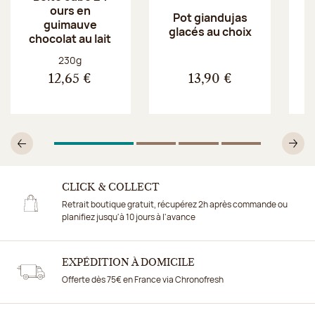
ours en
Pot giandujas
guimauve
glacés au choix
chocolat au lait
Poids net :
230g
12,65 €
13,90 €
1
Sur 4
2
Sur 4
3
Sur 4
4
Sur 4
Précédent
Su
CLICK & COLLECT
Retrait boutique gratuit, récupérez 2h après commande ou
planifiez jusqu'à 10 jours à l'avance
EXPÉDITION À DOMICILE
Offerte dès 75€ en France via Chronofresh