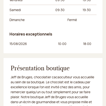
Samedi
09:30
19:30
Dimanche
Fermé
Horaires exceptionnels
Jour de la semaine
Horaires du matin
Horaires de l’apr
15/08/2026
10:00
18:00
Présentation boutique
Jeff de Bruges, chocolatier cacaoculteur vous accueille
au sein de sa boutique. Le chocolat est le cadeau par
excellence lorsque l'on est invité chez des amis, pour
remercier quelqu'un ou tout simplement pour se faire
plaisir. Notre boutique Jeff de Bruges vous accueille
dans un écrin de gourmandise et vous propose mille et