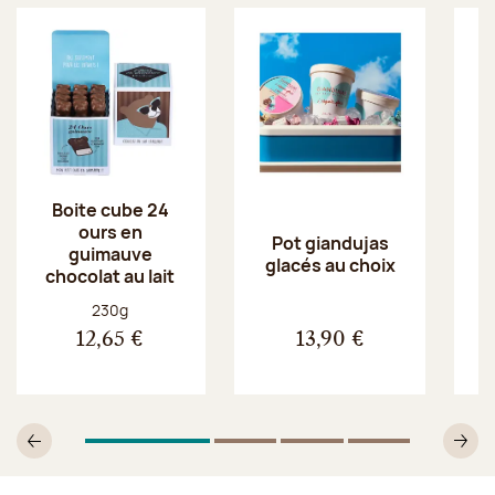
Boite cube 24
ours en
Pot giandujas
guimauve
glacés au choix
chocolat au lait
Poids net :
230g
12,65 €
13,90 €
1
Sur 4
2
Sur 4
3
Sur 4
4
Sur 4
Précédent
Su