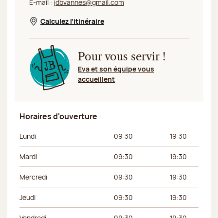
E-mail :
jdbvannes@gmail.com
Calculez l’itinéraire
Nouvelle fenêtre
Pour vous servir !
Eva et son équipe vous
accueillent
Horaires d'ouverture
Jour de la semaine
Horaires du matin
Horaires de l’apr
Lundi
09:30
19:30
Mardi
09:30
19:30
Mercredi
09:30
19:30
Jeudi
09:30
19:30
Vendredi
09:30
19:30