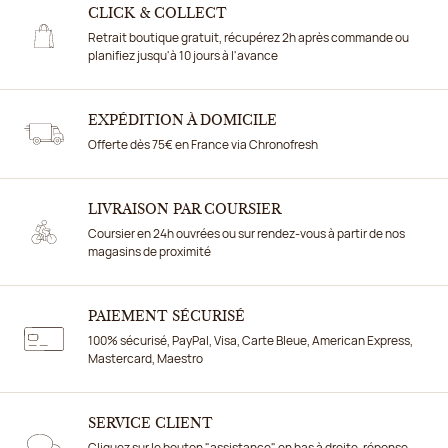
CLICK & COLLECT
Retrait boutique gratuit, récupérez 2h après commande ou
planifiez jusqu'à 10 jours à l'avance
EXPÉDITION À DOMICILE
Offerte dès 75€ en France via Chronofresh
LIVRAISON PAR COURSIER
Coursier en 24h ouvrées ou sur rendez-vous à partir de nos
magasins de proximité
PAIEMENT SÉCURISÉ
100% sécurisé, PayPal, Visa, Carte Bleue, American Express,
Mastercard, Maestro
SERVICE CLIENT
Cliquez sur le bouton "assistance" en bas à droite, réponse