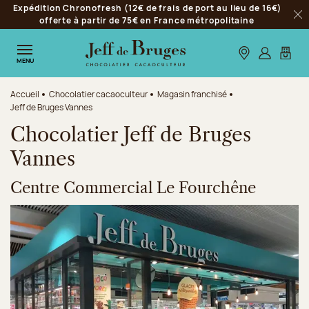
Expédition Chronofresh (12€ de frais de port au lieu de 16€)
Aller à la navigation
offerte à partir de 75€ en France métropolitaine
Fer
Aller au contenu principal
Aller au pied de page
Nos boutiques
S’identifie
Mon p
MENU
Accueil
Chocolatier cacaoculteur
Magasin franchisé
Jeff de Bruges Vannes
Chocolatier Jeff de Bruges
Vannes
Centre Commercial Le Fourchêne