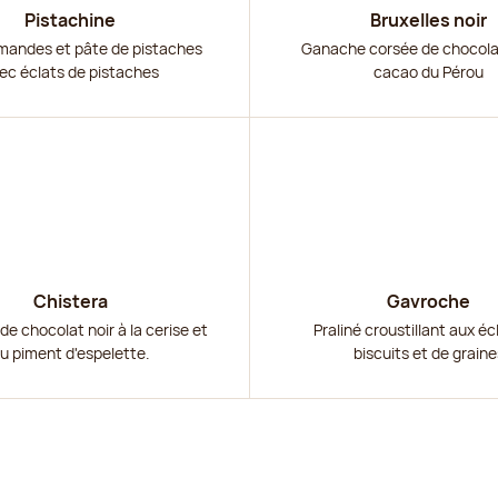
Pistachine
Bruxelles noir
mandes et pâte de pistaches
Ganache corsée de chocolat
ec éclats de pistaches
cacao du Pérou
r
Découvrir
Chistera
Gavroche
e chocolat noir à la cerise et
Praliné croustillant aux éc
u piment d'espelette.
biscuits et de graine
r