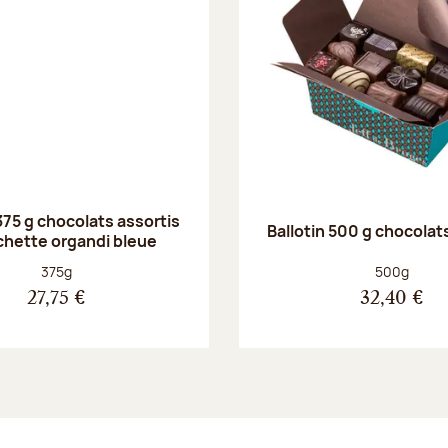
375 g chocolats assortis
Ballotin 500 g chocolat
chette organdi bleue
Poids net :
Poids net :
375g
500g
27,75 €
32,40 €