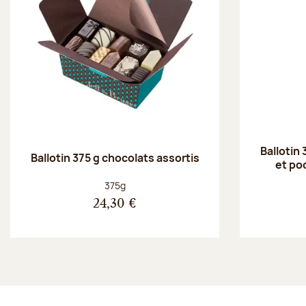
Ballotin 
Ballotin 375 g chocolats assortis
et po
Poids net :
375g
24,30 €