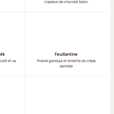
copeaux de chocolat blanc
Découvrir
afé
Feuillantine
café et sa
Praliné gianduja et émietté de crêpe
dentelle
Découvrir