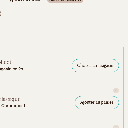
llect
Choisir un magasin
agasin en 2h
Consult
classique
Ajouter au panier
u Chronopost