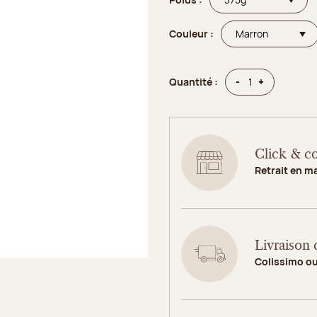
Couleur :
Quantité
Quantité
-
+
Quantité :
Click & co
Retrait en m
Livraison 
Colissimo o