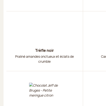
Découvrir
Découvri
Trèfle noir
Praliné amandes onctueux et éclats de
Car
crumble
Découvrir
Découvri