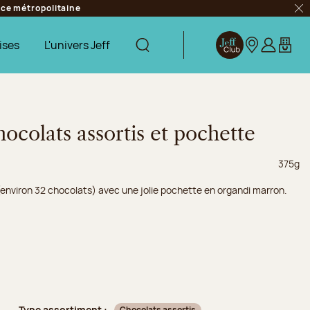
ance métropolitaine
Fer
ises
L'univers Jeff
Afficher la recherche
Jeff Club
Nos boutique
S’identifie
Mon pa
hocolats assortis et pochette
Poids n
375g
 (environ 32 chocolats) avec une jolie pochette en organdi marron.
Type assortiment :
Chocolats assortis