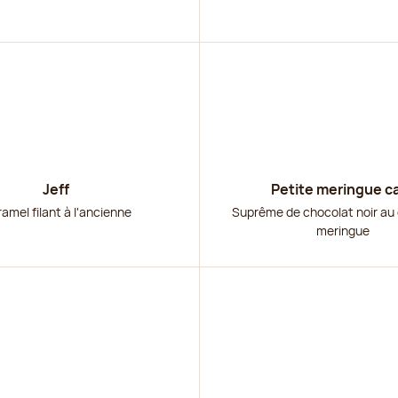
r
Découvrir
Jeff
Petite meringue c
amel filant à l'ancienne
Suprême de chocolat noir au 
meringue
r
Découvrir