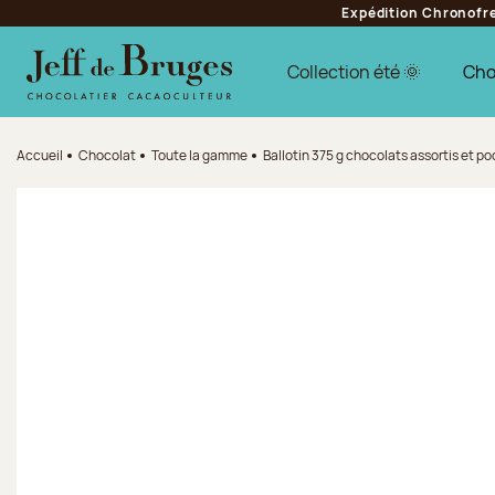
Expédition Chronofres
Aller à la navigation
Aller au contenu principal
Aller au pied de page
Collection été 🌞
Cho
Accueil
Chocolat
Toute la gamme
Ballotin 375 g chocolats assortis et p