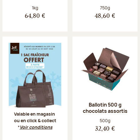
Poids net :
Poids net :
1kg
750g
64,80 €
48,60 €
Offre Jeff Club du 20 juillet au 23 aoû
Ballotin 500 g
chocolats assortis
Valable en magasin
Poids net :
500g
ou en click & collect
*
Voir conditions
32,40 €