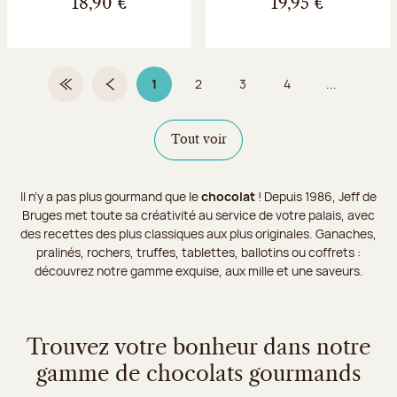
18,90 €
19,95 €
1
2
3
4
...
Première page
Page précédente
Page 1 sur 9
Page
Page
Page
Tout voir
Il n’y a pas plus gourmand que le
chocolat
! Depuis 1986, Jeff de
Bruges met toute sa créativité au service de votre palais, avec
des recettes des plus classiques aux plus originales. Ganaches,
pralinés, rochers, truffes, tablettes, ballotins ou coffrets :
découvrez notre gamme exquise, aux mille et une saveurs.
Trouvez votre bonheur dans notre
gamme de chocolats gourmands