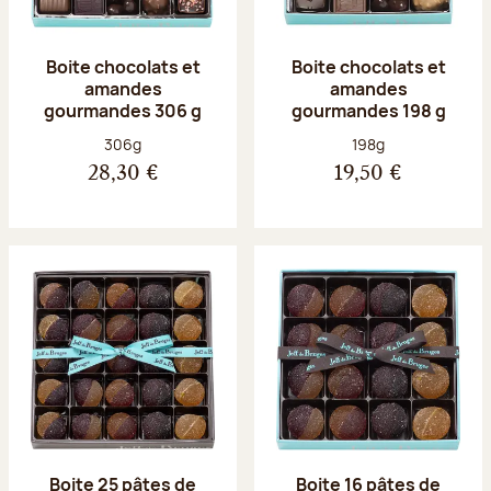
Boite chocolats et
Boite chocolats et
amandes
amandes
gourmandes 306 g
gourmandes 198 g
Poids net :
Poids net :
306g
198g
28,30 €
19,50 €
Boite 25 pâtes de
Boite 16 pâtes de