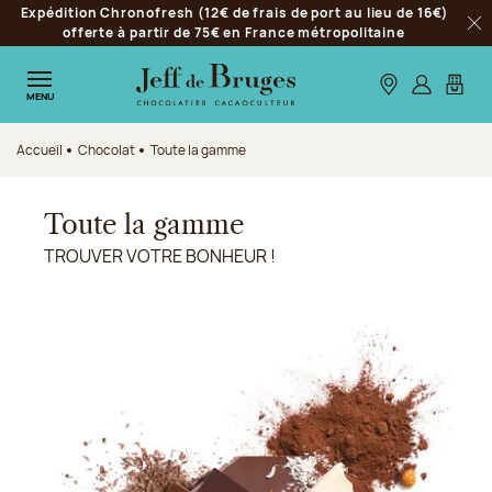
Expédition Chronofresh (12€ de frais de port au lieu de 16€)
Aller à la navigation
offerte à partir de 75€ en France métropolitaine
Fer
Aller au contenu principal
Aller au pied de page
Nos boutiques
S’identifie
Mon p
MENU
Accueil
Chocolat
Toute la gamme
Toute la gamme
TROUVER VOTRE BONHEUR !