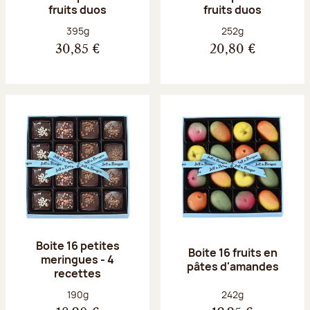
fruits duos
fruits duos
Poids net :
Poids net :
395g
252g
30,85 €
20,80 €
Boite 16 petites
Boite 16 fruits en
meringues - 4
pâtes d'amandes
recettes
Poids net :
Poids net :
190g
242g