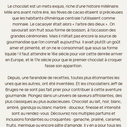
Le chocolat est un mets exquis, riche d’une histoire millénaire.
Mille ans avant notre ère, les fèves de cacao étaient si précieuses
que les habitants d’Amérique centrale l’utilisaient comme
monnaie. Le cacaoyer était alors « l’arbre des dieux ». On
savourait son fruit sous forme de boisson, à l’occasion des
grandes cérémonies. Mais il n’était pas encore la source de
gourmandise que l’on connaît aujourd’hui. Il avait plutôt un goût
amer et pimenté, et on ne le consommait que sous sa forme
liquide ! Il faut attendre le 16e siècle pour voir cette denrée arriver
en Europe, et le 17e siècle pour que le premier chocolat à croquer
fasse son apparition.
Depuis, une farandole de recettes, toutes plus étonnantes les
unes que les autres, ont été inventées. Et les chocolatiers Jeff de
Bruges ne se sont pas fait prier pour contribuer à cette aventure
gourmande. Plongez dans un univers de saveurs affriolantes, des
plus classiques au plus audacieuses. Chocolat au lait, noir, blanc,
ambré, gianduja ou blanc marbré : douceur, finesse et intensité
sont au rendez-vous. Découvrez nos multiples parfums et
inclusions fondantes ou croquantes : ganache, praliné, caramel,
fruits, meringue ou encore pâte d’amande. Il y en a pour tous les