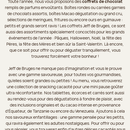
Toute l’année, nous vous proposons des
coffrets de chocolat
remplis de parfums envoûtants. Boîtes rondes ou carrées garnies
de chocolats assortis, boîtes Macao dégustation ou grand cru,
sélections de meringues, fritures ou encore ours en guimauve :
petits et grands seront ravis ! Les coffrets Jeff de Bruges, ce sont
aussi des assortiments spécialement concoctés pour les grands
événements de l’année : Pâques, Halloween, Noël, la fête des
Pères, la fête des Mères et bien sûr la Saint-Valentin. Là encore,
que ce soit pour offrir ou pour déguster tranquillement, vous
trouverez forcément votre bonheur !
Jeff de Bruges ne manque pas d’imagination et vous le prouve
avec une gamme savoureuse, pour toutes vos gourmandises,
qu’elles soient grandes ou petites ! Au menu, vous retrouverez
une collection de snacking cacaoté pour une mini pause goûter
ultra réconfortante. Nos tablettes, écorces et carrés sont aussi
au rendez-vous pour des dégustations à fondre de plaisir, avec
des inclusions originales et du cacao intense en provenance
d’Équateur, de Tanzanie ou encore du Venezuela. Ajoutons à cela
nos savoureux enfantillages : une gamme pensée pour les petits,
qui ravira également les adultes nostalgiques. Pour offrir ou pour
vous régaler, vous trouverez enfin d’autres délices cacaotés sous