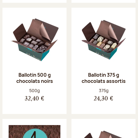
Ballotin 500 g
Ballotin 375 g
chocolats noirs
chocolats assortis
Poids net :
Poids net :
500g
375g
32,40 €
24,30 €