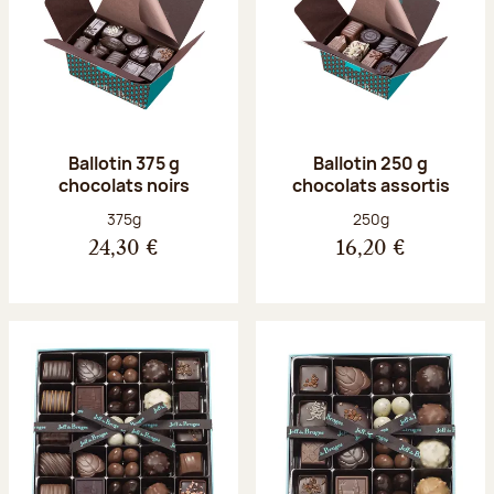
Ballotin 375 g
Ballotin 250 g
chocolats noirs
chocolats assortis
Poids net :
Poids net :
375g
250g
24,30 €
16,20 €