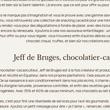
 et bien sûr la Saint-Valentin. Là encore, que ce soit pour offrir ou p
es ne manque pas d’imagination et vous le prouve avec une gamme savo
enu, vous retrouverez une collection de snacking cacaoté pour une mini
u rendez-vous pour des dégustations à fondre de plaisir, avec des incl
 encore du Venezuela. Ajoutons à cela nos savoureux enfantillages : un
Pour offrir ou pour vous régaler, vous trouverez enfin d’autres délices
chocolat chaud, truffes, et bien sûr nos créations excl
Jeff de Bruges, chocolatier-c
hocolatier-cacaoculteur, Jeff de Bruges est à la fois créateur et produ
vé et récolté en Équateur, dans nos propres plantations. Cela assure un
e sa naissance à son conditionnement dans nos jolis écrins, il charrie a
ts d’origine naturelle, provenance contrôlée, et enfin des recettes ga
rogénées. Avec 35% et 60% de cacao minimum, nos chocolats au lait e
es, c’est pour finir une ribambelle de services pour ravir les gourmand
sure. Ajoutez un petit message pour dire « je t’aime », remercier, célé