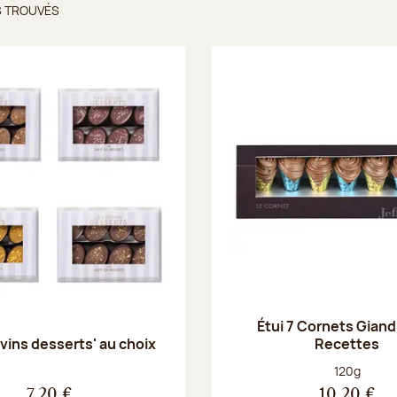
S TROUVÉS
ts trouvés
Étui 7 Cornets Giand
Recettes
Divins desserts' au choix
Poids net :
120g
7,20 €
10,20 €