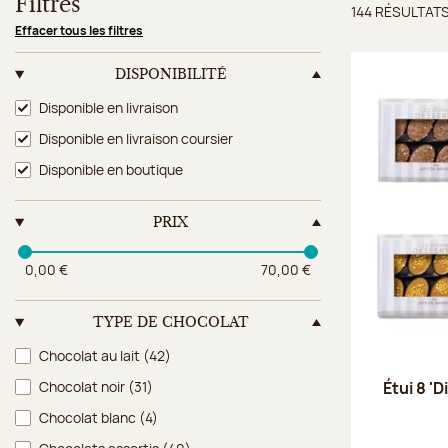
Filtres
144 RÉSULTAT
Résulta
Effacer tous les filtres
DISPONIBILITÉ
Disponibilité
Disponible en livraison
Disponible en livraison coursier
Disponible en boutique
PRIX
0,00 €
70,00 €
TYPE DE CHOCOLAT
Type de chocolat
Chocolat au lait
(42)
Chocolat noir
(31)
Étui 8 '
Chocolat blanc
(4)