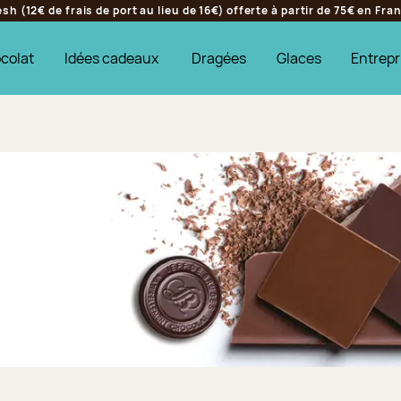
h (12€ de frais de port au lieu de 16€) offerte à partir de 75€ en Fr
colat
Idées cadeaux
Dragées
Glaces
Entrepr