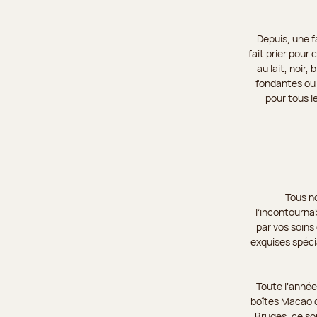
Depuis, une f
fait prier pour
au lait, noir
fondantes ou 
pour tous l
Tous n
l’incontourna
par vos soins 
exquises spécia
Toute l’anné
boîtes Macao d
Bruges, ce so