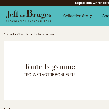
Expédition Chronofres
Aller à la navigation
Aller au contenu principal
Aller au pied de page
Collection été 🌞
Cho
Accueil
Chocolat
Toute la gamme
Toute la gamme
TROUVER VOTRE BONHEUR !