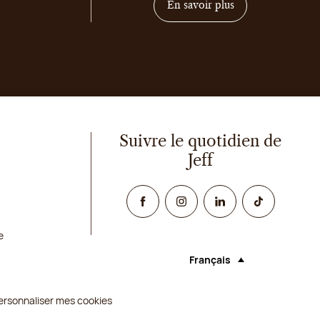
sur comment deven
En savoir plus
Suivre le quotidien de
Jeff
Facebook
Instagram
Linked In
TikTok
e
Français
Langue (sélectionner une o
ersonnaliser mes cookies