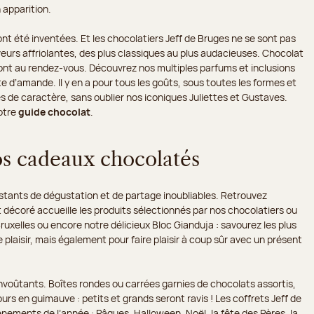
 apparition.
nt été inventées. Et les chocolatiers Jeff de Bruges ne se sont pas
eurs affriolantes, des plus classiques au plus audacieuses. Chocolat
é sont au rendez-vous. Découvrez nos multiples parfums et inclusions
 d’amande. Il y en a pour tous les goûts, sous toutes les formes et
 de caractère, sans oublier nos iconiques Juliettes et Gustaves.
otre
guide chocolat
.
os cadeaux chocolatés
stants de dégustation et de partage inoubliables. Retrouvez
t décoré accueille les produits sélectionnés par nos chocolatiers ou
Bruxelles ou encore notre délicieux Bloc Gianduja : savourez les plus
 plaisir, mais également pour faire plaisir à coup sûr avec un présent
voûtants. Boîtes rondes ou carrées garnies de chocolats assortis,
rs en guimauve : petits et grands seront ravis ! Les coffrets Jeff de
ements de l’année : Pâques, Halloween, Noël, la fête des Pères, la