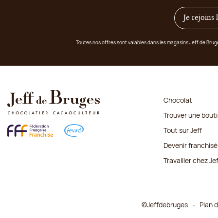
Je rejoins
Toutes nos offres sont valables dans les magasins Jeff de Bru
Chocolat
Trouver une bout
Tout sur Jeff
Devenir franchisé
Travailler chez Je
©Jeffdebruges
Plan d