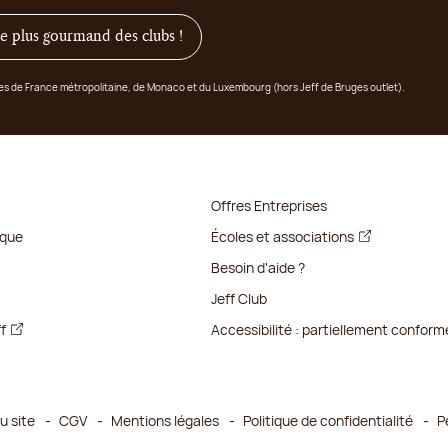
 le plus gourmand des clubs !
ges de France métropolitaine, de Monaco et du Luxembourg (hors Jeff de Bruges outlet).
Offres Entreprises
ique
Écoles et associations
Besoin d'aide ?
Jeff Club
ff
Accessibilité : partiellement conform
u site
CGV
Mentions légales
Politique de confidentialité
P