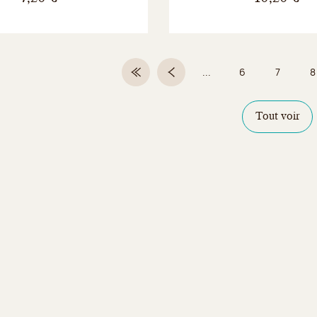
...
6
7
8
Première page
Page précédente
Page
Page
Tout voir