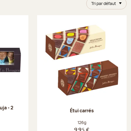
Tri par défaut
uja - 2
Étui carrés
Poids net :
126g
9,95 €