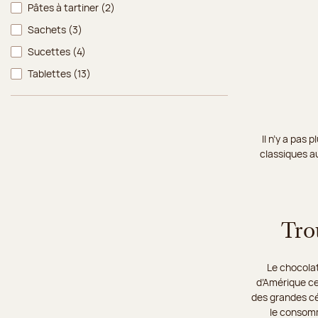
Pâtes à tartiner
(2)
Sachets
(3)
Sucettes
(4)
Tablettes
(13)
Il n’y a pas
classiques au
Tro
Le chocolat
d’Amérique cen
des grandes cér
le consomma