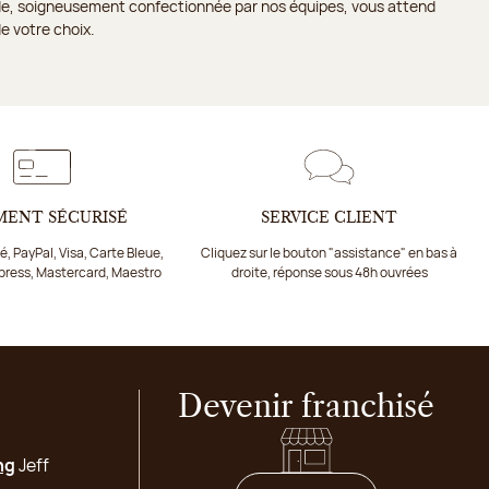
ande, soigneusement confectionnée par nos équipes, vous attend
e votre choix.
MENT SÉCURISÉ
SERVICE CLIENT
, PayPal, Visa, Carte Bleue,
Cliquez sur le bouton "assistance" en bas à
press, Mastercard, Maestro
droite, réponse sous 48h ouvrées
Devenir franchisé
ng
Jeff