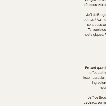
fête des Mères
Jeff de Brug
petites ! Au m
sont aussi a
Tanzanie ou
nostalgiques. 
En tant que c
effet culti
incomparable. D
ingrédien
hyd
Jeff de Brug
cadeaux sur me