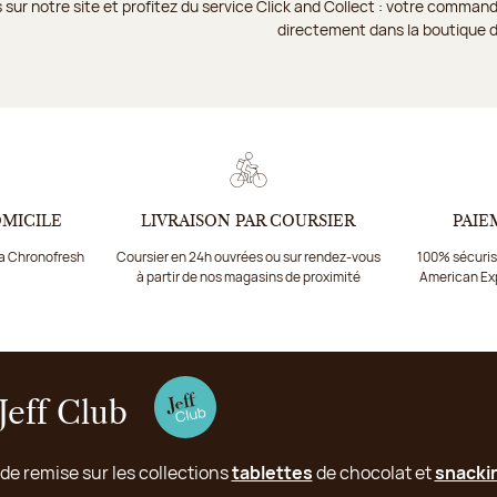
 sur notre site et profitez du service Click and Collect : votre comm
directement dans la boutique d
OMICILE
LIVRAISON PAR COURSIER
PAIE
ia Chronofresh
Coursier en 24h ouvrées ou sur rendez-vous
100% sécurisé
à partir de nos magasins de proximité
American Ex
Jeff Club
 de remise sur les collections
tablettes
de chocolat et
snacki