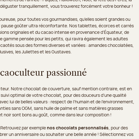
our déguster tranquillement, vous trouverez forcément votre bonheur !
ureuse, pour toutes vos gourmandises, qu’elles soient grandes ou
 pause goûter ultra réconfortante. Nos tablettes, écorces et carrés
usions originales et du cacao intense en provenance d’Équateur, de
e gamme pensée pour les petits, qui ravira également les adultes
 cacaotés sous des formes diverses et variées : amandes chocolatées,
usives, les Juliettes et les Gustaves.
acaoculteur passionné
cteur. Notre chocolat de couverture, sauf mention contraire, est en
 suivi optimal de votre chocolat, pour des douceurs d’une qualité
vec lui de belles valeurs : respect de l’humain et de l’environnement,
ranties sans OGM, sans huile de palme et sans matières grasses
t noir sont bons au goût, comme dans leur composition !
s. Retrouvez par exemple
nos chocolats personnalisés
, pour des
brer un anniversaire ou souhaiter une belle année ! Sélectionnez vos