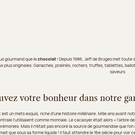
 plus gourmand que le
chocolat
! Depuis 1986, Jeff de Bruges met toute s
x plus originales. Ganaches, pralinés, rochers, truffes, tablettes, bal
saveurs.
uvez votre bonheur dans notre g
 est un mets exquis, riche d’une histoire millénaire. Mille ans avant not
trale l’utilisaient comme monnaie. Le cacaoyer était alors « l’arbre de
émonies. Mais il n’était pas encore la source de gourmandise que l’on c
it que sous sa forme liquide ! Il faut attendre le 16e siècle pour voir c