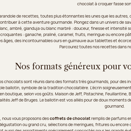
chocolat à croquer fasse son
arandole de recettes, toutes plus étonnantes les unes que les autres, o
 contribuer à cette aventure gourmande. Plongez dans un univers de sav
, blanc, ambré, gianduja ou blanc marbré : douceur, finesse et intensit
croquantes : ganache, praliné, caramel, fruits, meringue ou encore pâte
es âges, des incontournables ours en guimauve aux tablettes et écorces
Parcourez toutes nos recettes dans n
Nos formats généreux pour v
os chocolats sont réunis dans des formats très gourmands, pour des in
ble ballotin, symbole de la tradition chocolatière. L’écrin soigneusemen
en boutique, selon vos goûts. Maison de Jeff, Pistachine, Feuillantine, 
lités Jeff de Bruges. Le ballotin est vos alliés pour de doux moments de
gourmand.
e, nous vous proposons des
coffrets de chocolat
remplis de parfums en
égustation ou grand cru, sélections de meringues, fritures ou encore ou
nt aussi des assortiments spécialement concoctés pour les grands évén