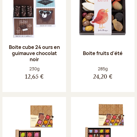
Boite cube 24 ours en
guimauve chocolat
Boite fruits d'été
noir
Poids net :
Poids net :
230g
285g
12,65 €
24,20 €