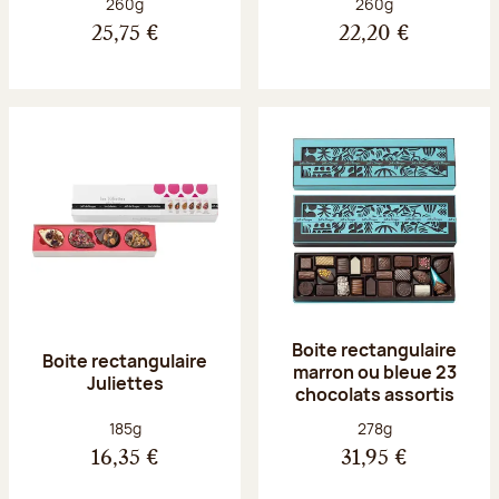
Poids net :
Poids net :
260g
260g
25,75 €
22,20 €
Boite rectangulaire
Boite rectangulaire
marron ou bleue 23
Juliettes
chocolats assortis
Poids net :
Poids net :
185g
278g
16,35 €
31,95 €