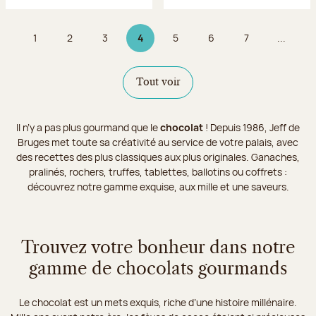
1
2
3
4
5
6
7
...
Page
Page
Page
Page 4 sur 9
Page
Page
Page
Tout voir
Il n’y a pas plus gourmand que le
chocolat
! Depuis 1986, Jeff de
Bruges met toute sa créativité au service de votre palais, avec
des recettes des plus classiques aux plus originales. Ganaches,
pralinés, rochers, truffes, tablettes, ballotins ou coffrets :
découvrez notre gamme exquise, aux mille et une saveurs.
Trouvez votre bonheur dans notre
gamme de chocolats gourmands
Le chocolat est un mets exquis, riche d’une histoire millénaire.