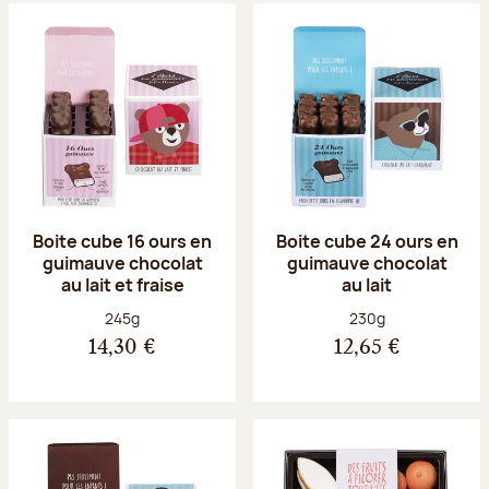
Boite cube 16 ours en
Boite cube 24 ours en
guimauve chocolat
guimauve chocolat
au lait et fraise
au lait
Poids net :
Poids net :
245g
230g
14,30 €
12,65 €