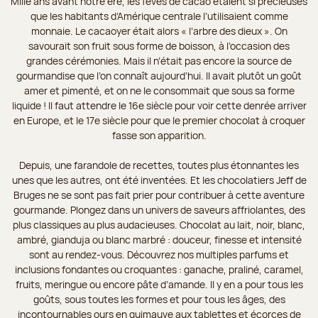
Mille ans avant notre ère, les fèves de cacao étaient si précieuses
que les habitants d’Amérique centrale l’utilisaient comme
monnaie. Le cacaoyer était alors « l’arbre des dieux ». On
savourait son fruit sous forme de boisson, à l’occasion des
grandes cérémonies. Mais il n’était pas encore la source de
gourmandise que l’on connaît aujourd’hui. Il avait plutôt un goût
amer et pimenté, et on ne le consommait que sous sa forme
liquide ! Il faut attendre le 16e siècle pour voir cette denrée arriver
en Europe, et le 17e siècle pour que le premier chocolat à croquer
fasse son apparition.
Depuis, une farandole de recettes, toutes plus étonnantes les
unes que les autres, ont été inventées. Et les chocolatiers Jeff de
Bruges ne se sont pas fait prier pour contribuer à cette aventure
gourmande. Plongez dans un univers de saveurs affriolantes, des
plus classiques au plus audacieuses. Chocolat au lait, noir, blanc,
ambré, gianduja ou blanc marbré : douceur, finesse et intensité
sont au rendez-vous. Découvrez nos multiples parfums et
inclusions fondantes ou croquantes : ganache, praliné, caramel,
fruits, meringue ou encore pâte d’amande. Il y en a pour tous les
goûts, sous toutes les formes et pour tous les âges, des
incontournables ours en guimauve aux tablettes et écorces de