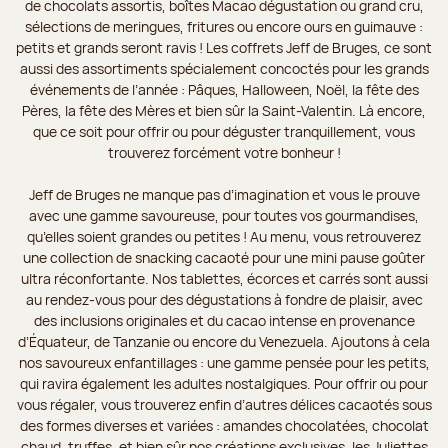
de chocolats assortis, boîtes Macao dégustation ou grand cru,
sélections de meringues, fritures ou encore ours en guimauve :
petits et grands seront ravis ! Les coffrets Jeff de Bruges, ce sont
aussi des assortiments spécialement concoctés pour les grands
événements de l’année : Pâques, Halloween, Noël, la fête des
Pères, la fête des Mères et bien sûr la Saint-Valentin. Là encore,
que ce soit pour offrir ou pour déguster tranquillement, vous
trouverez forcément votre bonheur !
Jeff de Bruges ne manque pas d’imagination et vous le prouve
avec une gamme savoureuse, pour toutes vos gourmandises,
qu’elles soient grandes ou petites ! Au menu, vous retrouverez
une collection de snacking cacaoté pour une mini pause goûter
ultra réconfortante. Nos tablettes, écorces et carrés sont aussi
au rendez-vous pour des dégustations à fondre de plaisir, avec
des inclusions originales et du cacao intense en provenance
d’Équateur, de Tanzanie ou encore du Venezuela. Ajoutons à cela
nos savoureux enfantillages : une gamme pensée pour les petits,
qui ravira également les adultes nostalgiques. Pour offrir ou pour
vous régaler, vous trouverez enfin d’autres délices cacaotés sous
des formes diverses et variées : amandes chocolatées, chocolat
chaud, truffes, et bien sûr nos créations exclusives, les Juliettes