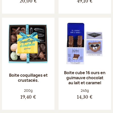
20,00 €
49,10 €
Boite cube 16 ours en
Boite coquillages et
guimauve chocolat
crustacés.
au lait et caramel
Poids net :
Poids net :
200g
245g
19,40 €
14,30 €