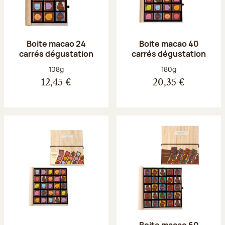
Boite macao 24
Boite macao 40
carrés dégustation
carrés dégustation
Poids net :
Poids net :
108g
180g
12,45 €
20,35 €
Boite macao 60