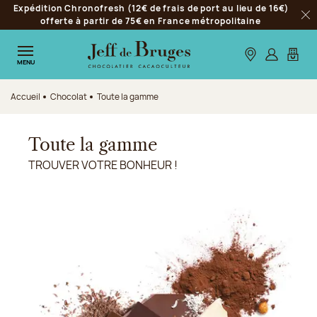
Expédition Chronofresh (12€ de frais de port au lieu de 16€)
Aller à la navigation
offerte à partir de 75€ en France métropolitaine
Fer
Aller au contenu principal
Aller au pied de page
Nos boutiques
S’identifie
Mon p
MENU
Accueil
Chocolat
Toute la gamme
Toute la gamme
TROUVER VOTRE BONHEUR !