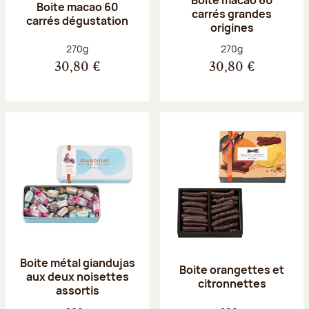
Boite macao 60
carrés grandes
carrés dégustation
origines
Poids net :
Poids net :
270g
270g
30,80 €
30,80 €
Boite métal giandujas
Boite orangettes et
aux deux noisettes
citronnettes
assortis