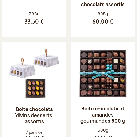
chocolats assortis
Poids net :
Poids net :
396g
605g
33,50 €
60,00 €
Boite chocolats et
Boite chocolats
amandes
'divins desserts'
gourmandes 600 g
assortis
Poids net :
600g
À partir de