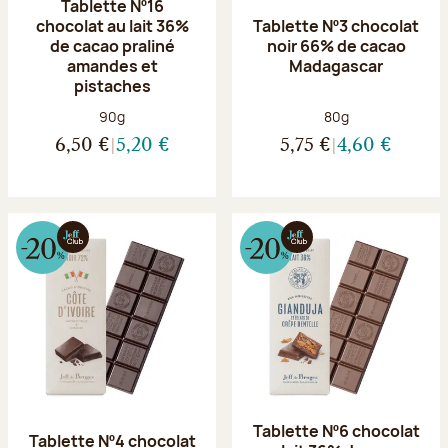
Tablette Nº16
chocolat au lait 36%
Tablette Nº3 chocolat
de cacao praliné
noir 66% de cacao
amandes et
Madagascar
pistaches
Poids net :
Poids net :
90g
80g
6,50 €
5,20 €
5,75 €
4,60 €
Tablette Nº6 chocolat
Tablette Nº4 chocolat