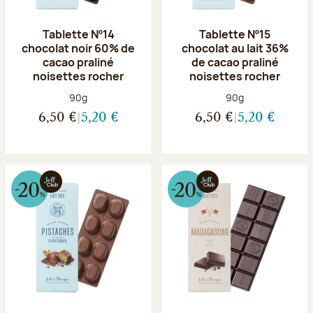
Tablette Nº14
Tablette Nº15
chocolat noir 60% de
chocolat au lait 36%
cacao praliné
de cacao praliné
noisettes rocher
noisettes rocher
Poids net :
Poids net :
90g
90g
6,50 €
5,20 €
6,50 €
5,20 €