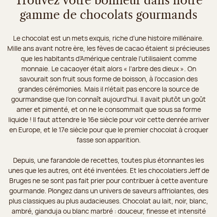
Trouvez votre bonheur dans notre
gamme de chocolats gourmands
Le chocolat est un mets exquis, riche d’une histoire millénaire.
Mille ans avant notre ère, les fèves de cacao étaient si précieuses
que les habitants d’Amérique centrale l’utilisaient comme
monnaie. Le cacaoyer était alors « l’arbre des dieux ». On
savourait son fruit sous forme de boisson, à l’occasion des
grandes cérémonies. Mais il n’était pas encore la source de
gourmandise que l’on connaît aujourd’hui. Il avait plutôt un goût
amer et pimenté, et on ne le consommait que sous sa forme
liquide ! Il faut attendre le 16e siècle pour voir cette denrée arriver
en Europe, et le 17e siècle pour que le premier chocolat à croquer
fasse son apparition.
Depuis, une farandole de recettes, toutes plus étonnantes les
unes que les autres, ont été inventées. Et les chocolatiers Jeff de
Bruges ne se sont pas fait prier pour contribuer à cette aventure
gourmande. Plongez dans un univers de saveurs affriolantes, des
plus classiques au plus audacieuses. Chocolat au lait, noir, blanc,
ambré, gianduja ou blanc marbré : douceur, finesse et intensité