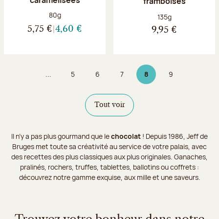
framboises
Poids net :
80g
Poids net :
135g
5,75 €
4,60 €
9,95 €
...
5
6
7
8
9
Page
Page
Page
Page 8 sur 9
Page
Tout voir
Il n’y a pas plus gourmand que le
chocolat
! Depuis 1986, Jeff de
Bruges met toute sa créativité au service de votre palais, avec
des recettes des plus classiques aux plus originales. Ganaches,
pralinés, rochers, truffes, tablettes, ballotins ou coffrets :
découvrez notre gamme exquise, aux mille et une saveurs.