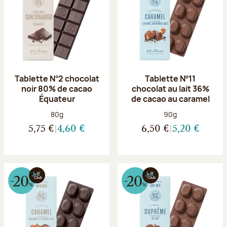
Tablette N°2 chocolat
Tablette Nº11
noir 80% de cacao
chocolat au lait 36%
Équateur
de cacao au caramel
Poids net :
Poids net :
80g
90g
5,75 €
4,60 €
6,50 €
5,20 €