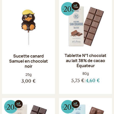
Tablette N°1 chocolat
Sucette canard
au lait 38% de cacao
Samuel en chocolat
Équateur
noir
Poids net :
80g
Poids net :
25g
5,75 €
4,60 €
3,00 €