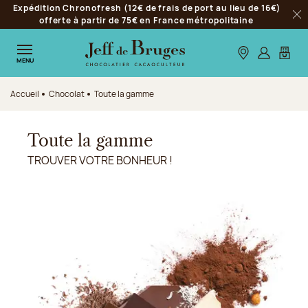
Expédition Chronofresh (12€ de frais de port au lieu de 16€)
Aller à la navigation
offerte à partir de 75€ en France métropolitaine
Fer
Aller au contenu principal
Aller au pied de page
Nos boutiques
S’identifie
Mon p
MENU
Accueil
Chocolat
Toute la gamme
Toute la gamme
TROUVER VOTRE BONHEUR !