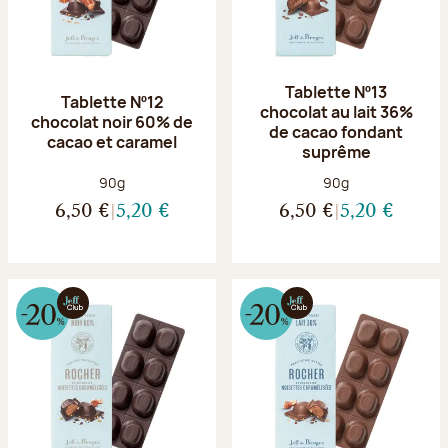
Tablette Nº13
Tablette Nº12
chocolat au lait 36%
chocolat noir 60% de
de cacao fondant
cacao et caramel
suprême
Poids net :
Poids net :
90g
90g
6,50 €
5,20 €
6,50 €
5,20 €