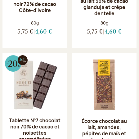
au lait 36% de cacao
noir 72% de cacao
gianduja et crêpe
Côte-d'Ivoire
dentelle
Poids net :
Poids net :
80g
80g
5,75 €
4,60 €
5,75 €
4,60 €
Tablette Nº7 chocolat
Écorce chocolat au
noir 70% de cacao et
lait, amandes,
noisettes
pépites de maïs et
caramélisées