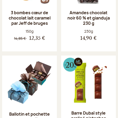
3 bombes cœur de
Amandes chocolat
chocolat lait caramel
noir 60 % et gianduja
par Jeff de bruges
230 g
Poids net :
Poids net :
150g
230g
14,85 €
12,35 €
14,90 €
Barre Dubaï style
Ballotin et pochette