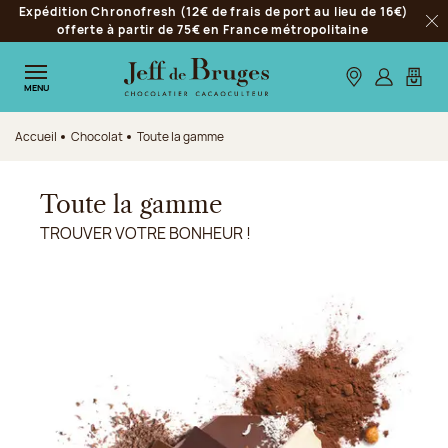
Expédition Chronofresh (12€ de frais de port au lieu de 16€)
Aller à la navigation
offerte à partir de 75€ en France métropolitaine
Fer
Aller au contenu principal
Aller au pied de page
Nos boutiques
S’identifie
Mon p
MENU
Accueil
Chocolat
Toute la gamme
Toute la gamme
TROUVER VOTRE BONHEUR !