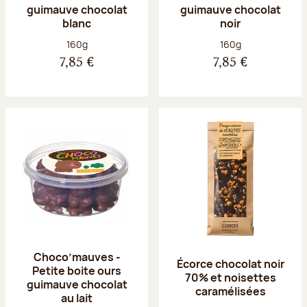
guimauve chocolat
guimauve chocolat
blanc
noir
Poids net :
Poids net :
160g
160g
7,85 €
7,85 €
Choco’mauves -
Écorce chocolat noir
Petite boite ours
70% et noisettes
guimauve chocolat
caramélisées
au lait