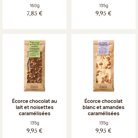
Poids net :
Poids net :
160g
135g
7,85 €
9,95 €
Écorce chocolat au
Écorce chocolat
lait et noisettes
blanc et amandes
caramélisées
caramélisées
Poids net :
Poids net :
135g
135g
9,95 €
9,95 €