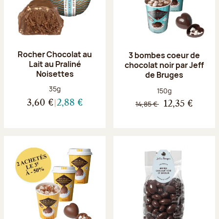
Rocher Chocolat au
3 bombes coeur de
Lait au Praliné
chocolat noir par Jeff
Noisettes
de Bruges
Poids net :
35g
Poids net :
150g
3,60 €
2,88 €
14,85 €
12,35 €