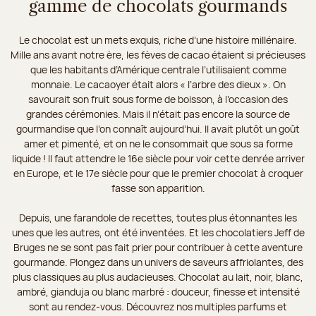
gamme de chocolats gourmands
Le chocolat est un mets exquis, riche d’une histoire millénaire.
Mille ans avant notre ère, les fèves de cacao étaient si précieuses
que les habitants d’Amérique centrale l’utilisaient comme
monnaie. Le cacaoyer était alors « l’arbre des dieux ». On
savourait son fruit sous forme de boisson, à l’occasion des
grandes cérémonies. Mais il n’était pas encore la source de
gourmandise que l’on connaît aujourd’hui. Il avait plutôt un goût
amer et pimenté, et on ne le consommait que sous sa forme
liquide ! Il faut attendre le 16e siècle pour voir cette denrée arriver
en Europe, et le 17e siècle pour que le premier chocolat à croquer
fasse son apparition.
Depuis, une farandole de recettes, toutes plus étonnantes les
unes que les autres, ont été inventées. Et les chocolatiers Jeff de
Bruges ne se sont pas fait prier pour contribuer à cette aventure
gourmande. Plongez dans un univers de saveurs affriolantes, des
plus classiques au plus audacieuses. Chocolat au lait, noir, blanc,
ambré, gianduja ou blanc marbré : douceur, finesse et intensité
sont au rendez-vous. Découvrez nos multiples parfums et