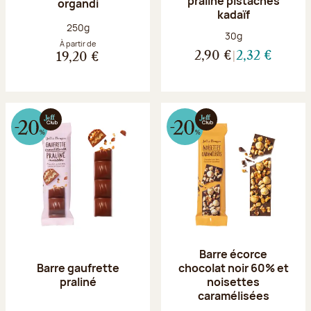
praliné pistaches
organdi
kadaïf
Poids net :
250g
Poids net :
30g
À partir de
2,90 €
2,32 €
19,20 €
Barre écorce
Barre gaufrette
chocolat noir 60% et
praliné
noisettes
caramélisées