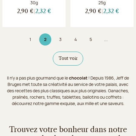
Poids net :
Poids net :
30g
25g
2,90 €
2,32 €
2,90 €
2,32 €
1
2
3
4
5
...
Page
Page 2 sur 9
Page
Page
Page
Tout voir
Il n’y a pas plus gourmand que le
chocolat
! Depuis 1986, Jeff de
Bruges met toute sa créativité au service de votre palais, avec
des recettes des plus classiques aux plus originales. Ganaches,
pralinés, rochers, truffes, tablettes, ballotins ou coffrets :
découvrez notre gamme exquise, aux mille et une saveurs.
Trouvez votre bonheur dans notre