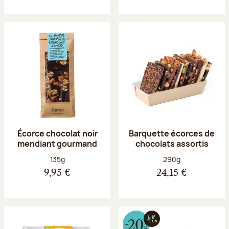
Écorce chocolat noir
Barquette écorces de
mendiant gourmand
chocolats assortis
Poids net :
Poids net :
135g
290g
9,95 €
24,15 €