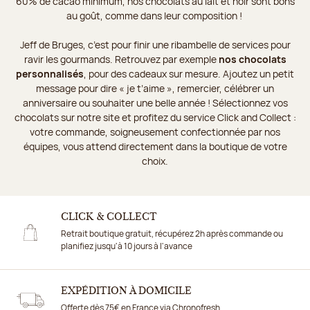
60% de cacao minimum, nos chocolats au lait et noir sont bons
au goût, comme dans leur composition !
Jeff de Bruges, c’est pour finir une ribambelle de services pour
ravir les gourmands. Retrouvez par exemple
nos chocolats
personnalisés
, pour des cadeaux sur mesure. Ajoutez un petit
message pour dire « je t’aime », remercier, célébrer un
anniversaire ou souhaiter une belle année ! Sélectionnez vos
chocolats sur notre site et profitez du service Click and Collect :
votre commande, soigneusement confectionnée par nos
équipes, vous attend directement dans la boutique de votre
choix.
CLICK & COLLECT
Retrait boutique gratuit, récupérez 2h après commande ou
planifiez jusqu'à 10 jours à l'avance
EXPÉDITION À DOMICILE
Offerte dès 75€ en France via Chronofresh