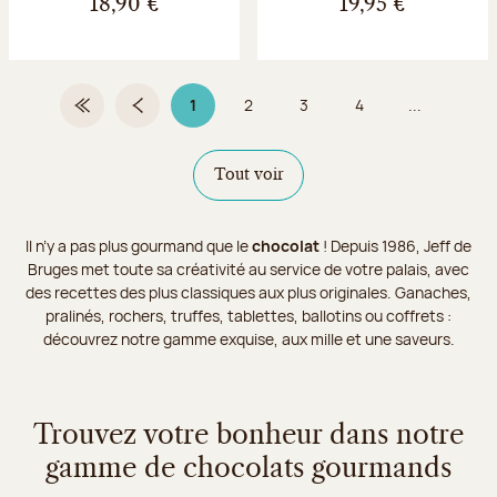
18,90 €
19,95 €
1
2
3
4
...
Première page
Page précédente
Page 1 sur 9
Page
Page
Page
Tout voir
Il n’y a pas plus gourmand que le
chocolat
! Depuis 1986, Jeff de
Bruges met toute sa créativité au service de votre palais, avec
des recettes des plus classiques aux plus originales. Ganaches,
pralinés, rochers, truffes, tablettes, ballotins ou coffrets :
découvrez notre gamme exquise, aux mille et une saveurs.
Trouvez votre bonheur dans notre
gamme de chocolats gourmands