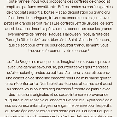
Toute l’année, nous vous proposons des
coffrets de chocolat
remplis de parfums envoûtants. Boîtes rondes ou carrées garnies
de chocolats assortis, boîtes Macao dégustation ou grand cru,
sélections de meringues, fritures ou encore ours en guimauve :
petits et grands seront ravis ! Les coffrets Jeff de Bruges, ce sont
aussi des assortiments spécialement concoctés pour les grands
événements de l’année : Pâques, Halloween, Noël, la fête des
Pères, la fête des Mères et bien sûr la Saint-Valentin. Là encore,
que ce soit pour offrir ou pour déguster tranquillement, vous
trouverez forcément votre bonheur !
Jeff de Bruges ne manque pas d’imagination et vous le prouve
avec une gamme savoureuse, pour toutes vos gourmandises,
qu’elles soient grandes ou petites ! Au menu, vous retrouverez
une collection de snacking cacaoté pour une mini pause goûter
ultra réconfortante. Nos tablettes, écorces et carrés sont aussi
au rendez-vous pour des dégustations à fondre de plaisir, avec
des inclusions originales et du cacao intense en provenance
d’Équateur, de Tanzanie ou encore du Venezuela. Ajoutons à cela
nos savoureux enfantillages : une gamme pensée pour les petits,
qui ravira également les adultes nostalgiques. Pour offrir ou pour
vous régaler, vous trouverez enfin d’autres délices cacaotés sous