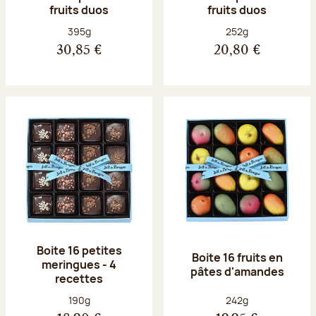
fruits duos
fruits duos
Poids net :
Poids net :
395g
252g
30,85 €
20,80 €
Boite 16 petites
Boite 16 fruits en
meringues - 4
pâtes d'amandes
recettes
Poids net :
Poids net :
190g
242g