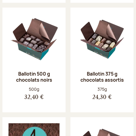
Ballotin 500 g
Ballotin 375 g
chocolats noirs
chocolats assortis
Poids net :
Poids net :
500g
375g
32,40 €
24,30 €