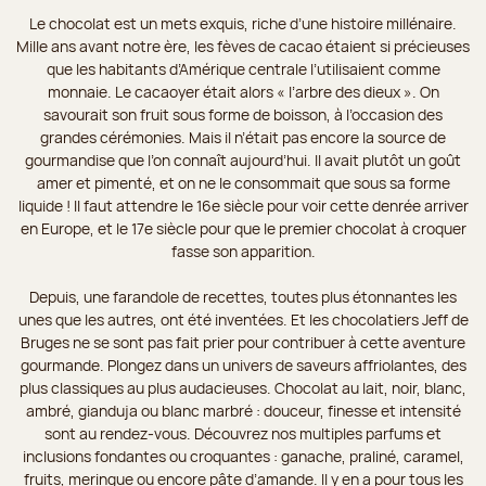
Le chocolat est un mets exquis, riche d’une histoire millénaire.
Mille ans avant notre ère, les fèves de cacao étaient si précieuses
que les habitants d’Amérique centrale l’utilisaient comme
monnaie. Le cacaoyer était alors « l’arbre des dieux ». On
savourait son fruit sous forme de boisson, à l’occasion des
grandes cérémonies. Mais il n’était pas encore la source de
gourmandise que l’on connaît aujourd’hui. Il avait plutôt un goût
amer et pimenté, et on ne le consommait que sous sa forme
liquide ! Il faut attendre le 16e siècle pour voir cette denrée arriver
en Europe, et le 17e siècle pour que le premier chocolat à croquer
fasse son apparition.
Depuis, une farandole de recettes, toutes plus étonnantes les
unes que les autres, ont été inventées. Et les chocolatiers Jeff de
Bruges ne se sont pas fait prier pour contribuer à cette aventure
gourmande. Plongez dans un univers de saveurs affriolantes, des
plus classiques au plus audacieuses. Chocolat au lait, noir, blanc,
ambré, gianduja ou blanc marbré : douceur, finesse et intensité
sont au rendez-vous. Découvrez nos multiples parfums et
inclusions fondantes ou croquantes : ganache, praliné, caramel,
fruits, meringue ou encore pâte d’amande. Il y en a pour tous les