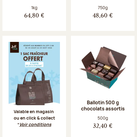
Poids net :
Poids net :
1kg
750g
64,80 €
48,60 €
Offre Jeff Club du 20 juillet au 23 aoû
Ballotin 500 g
chocolats assortis
Valable en magasin
Poids net :
500g
ou en click & collect
*
Voir conditions
32,40 €