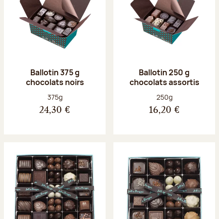
Ballotin 375 g
Ballotin 250 g
chocolats noirs
chocolats assortis
Poids net :
Poids net :
375g
250g
24,30 €
16,20 €