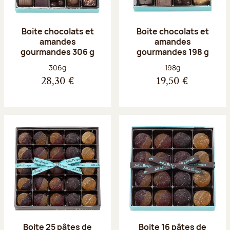
Boite chocolats et
Boite chocolats et
amandes
amandes
gourmandes 306 g
gourmandes 198 g
Poids net :
Poids net :
306g
198g
28,30 €
19,50 €
Boite 25 pâtes de
Boite 16 pâtes de