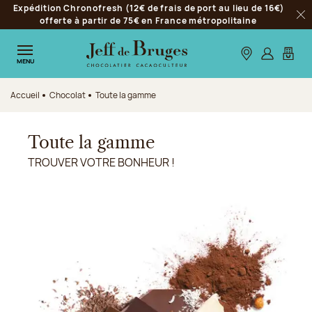
Expédition Chronofresh (12€ de frais de port au lieu de 16€)
Aller à la navigation
offerte à partir de 75€ en France métropolitaine
Fer
Aller au contenu principal
Aller au pied de page
Nos boutiques
S’identifie
Mon p
MENU
Accueil
Chocolat
Toute la gamme
Toute la gamme
TROUVER VOTRE BONHEUR !