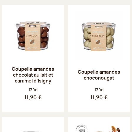
Coupelle amandes
Coupelle amandes
chocolat au lait et
choconougat
caramel d'Isigny
Poids net :
Poids net :
130g
130g
11,90 €
11,90 €