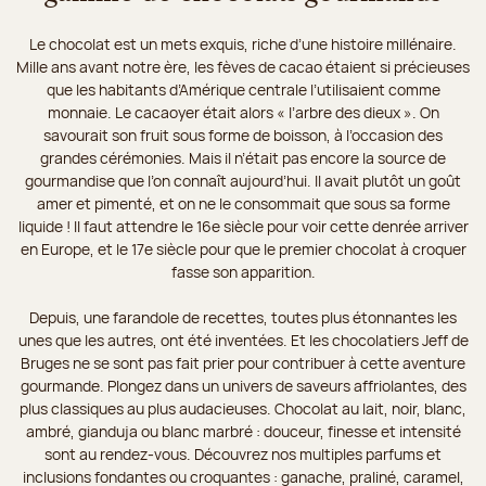
Le chocolat est un mets exquis, riche d’une histoire millénaire.
Mille ans avant notre ère, les fèves de cacao étaient si précieuses
que les habitants d’Amérique centrale l’utilisaient comme
monnaie. Le cacaoyer était alors « l’arbre des dieux ». On
savourait son fruit sous forme de boisson, à l’occasion des
grandes cérémonies. Mais il n’était pas encore la source de
gourmandise que l’on connaît aujourd’hui. Il avait plutôt un goût
amer et pimenté, et on ne le consommait que sous sa forme
liquide ! Il faut attendre le 16e siècle pour voir cette denrée arriver
en Europe, et le 17e siècle pour que le premier chocolat à croquer
fasse son apparition.
Depuis, une farandole de recettes, toutes plus étonnantes les
unes que les autres, ont été inventées. Et les chocolatiers Jeff de
Bruges ne se sont pas fait prier pour contribuer à cette aventure
gourmande. Plongez dans un univers de saveurs affriolantes, des
plus classiques au plus audacieuses. Chocolat au lait, noir, blanc,
ambré, gianduja ou blanc marbré : douceur, finesse et intensité
sont au rendez-vous. Découvrez nos multiples parfums et
inclusions fondantes ou croquantes : ganache, praliné, caramel,