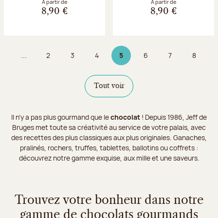
À partir de
À partir de
8,90 €
8,90 €
...
2
3
4
5
6
7
8
Page
Page
Page
Page 5 sur 9
Page
Page
Page
Tout voir
Il n’y a pas plus gourmand que le
chocolat
! Depuis 1986, Jeff de
Bruges met toute sa créativité au service de votre palais, avec
des recettes des plus classiques aux plus originales. Ganaches,
pralinés, rochers, truffes, tablettes, ballotins ou coffrets :
découvrez notre gamme exquise, aux mille et une saveurs.
Trouvez votre bonheur dans notre
gamme de chocolats gourmands