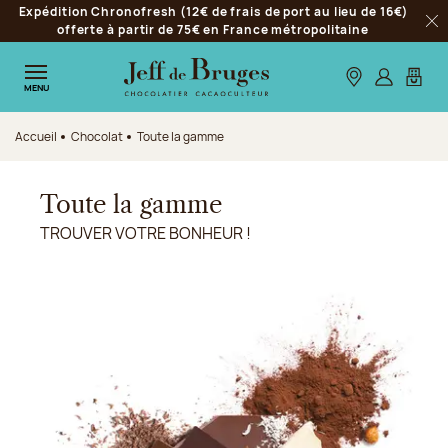
Expédition Chronofresh (12€ de frais de port au lieu de 16€)
Aller à la navigation
offerte à partir de 75€ en France métropolitaine
Fer
Aller au contenu principal
Aller au pied de page
Nos boutiques
S’identifie
Mon p
MENU
Accueil
Chocolat
Toute la gamme
Toute la gamme
TROUVER VOTRE BONHEUR !