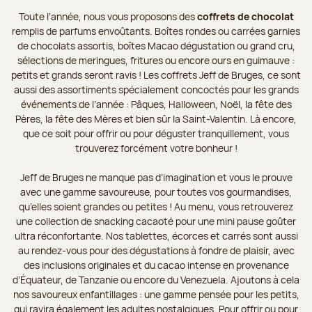
Toute l’année, nous vous proposons des
coffrets de chocolat
remplis de parfums envoûtants. Boîtes rondes ou carrées garnies
de chocolats assortis, boîtes Macao dégustation ou grand cru,
sélections de meringues, fritures ou encore ours en guimauve :
petits et grands seront ravis ! Les coffrets Jeff de Bruges, ce sont
aussi des assortiments spécialement concoctés pour les grands
événements de l’année : Pâques, Halloween, Noël, la fête des
Pères, la fête des Mères et bien sûr la Saint-Valentin. Là encore,
que ce soit pour offrir ou pour déguster tranquillement, vous
trouverez forcément votre bonheur !
Jeff de Bruges ne manque pas d’imagination et vous le prouve
avec une gamme savoureuse, pour toutes vos gourmandises,
qu’elles soient grandes ou petites ! Au menu, vous retrouverez
une collection de snacking cacaoté pour une mini pause goûter
ultra réconfortante. Nos tablettes, écorces et carrés sont aussi
au rendez-vous pour des dégustations à fondre de plaisir, avec
des inclusions originales et du cacao intense en provenance
d’Équateur, de Tanzanie ou encore du Venezuela. Ajoutons à cela
nos savoureux enfantillages : une gamme pensée pour les petits,
qui ravira également les adultes nostalgiques. Pour offrir ou pour