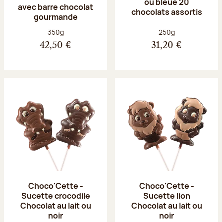
ou bleue 20
avec barre chocolat
chocolats assortis
gourmande
Poids net :
Poids net :
350g
250g
42,50 €
31,20 €
Choco'Cette -
Choco'Cette -
Sucette crocodile
Sucette lion
Chocolat au lait ou
Chocolat au lait ou
noir
noir