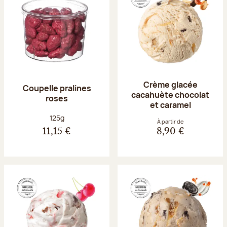
Crème glacée
Coupelle pralines
cacahuète chocolat
roses
et caramel
Poids net :
125g
À partir de
11,15 €
8,90 €