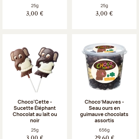
Poids net :
Poids net :
25g
25g
3,00 €
3,00 €
Choco'Cette -
Choco’Mauves -
Sucette Éléphant
Seau ours en
Chocolat au lait ou
guimauve chocolats
noir
assortis
Poids net :
Poids net :
25g
656g
3,00 €
29,60 €