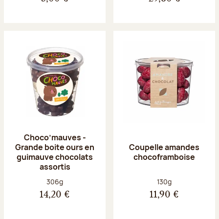
Choco’mauves -
Grande boite ours en
Coupelle amandes
guimauve chocolats
chocoframboise
assortis
Poids net :
Poids net :
306g
130g
14,20 €
11,90 €