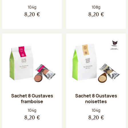
Poids net :
Poids net :
104g
108g
8,20 €
8,20 €
Sachet 8 Gustaves
Sachet 8 Gustaves
framboise
noisettes
Poids net :
Poids net :
104g
104g
8,20 €
8,20 €