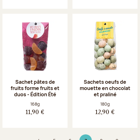
Sachet pâtes de
Sachets oeufs de
fruits forme fruits et
mouette en chocolat
duos - Édition Été
et praliné
Poids net :
Poids net :
168g
180g
11,90 €
12,90 €