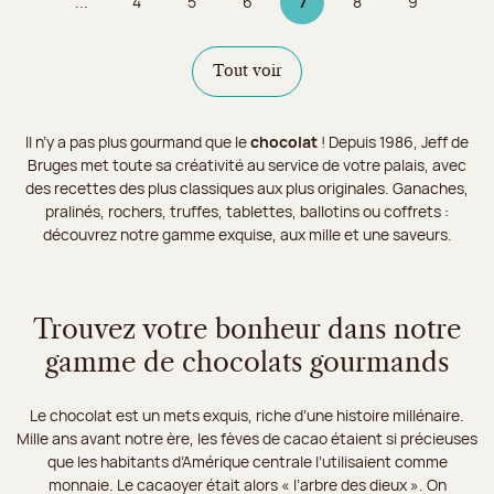
...
4
5
6
7
8
9
Page
Page
Page
Page 7 sur 9
Page
Page
Tout voir
Il n’y a pas plus gourmand que le
chocolat
! Depuis 1986, Jeff de
Bruges met toute sa créativité au service de votre palais, avec
des recettes des plus classiques aux plus originales. Ganaches,
pralinés, rochers, truffes, tablettes, ballotins ou coffrets :
découvrez notre gamme exquise, aux mille et une saveurs.
Trouvez votre bonheur dans notre
gamme de chocolats gourmands
Le chocolat est un mets exquis, riche d’une histoire millénaire.
Mille ans avant notre ère, les fèves de cacao étaient si précieuses
que les habitants d’Amérique centrale l’utilisaient comme
monnaie. Le cacaoyer était alors « l’arbre des dieux ». On