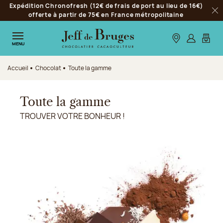
Expédition Chronofresh (12€ de frais de port au lieu de 16€)
Aller à la navigation
offerte à partir de 75€ en France métropolitaine
Fer
Aller au contenu principal
Aller au pied de page
Nos boutiques
S’identifie
Mon p
MENU
Accueil
Chocolat
Toute la gamme
Toute la gamme
TROUVER VOTRE BONHEUR !