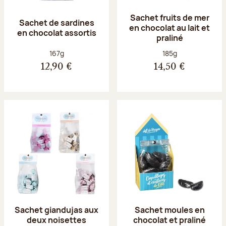
Sachet fruits de mer
Sachet de sardines
en chocolat au lait et
en chocolat assortis
praliné
Poids net :
Poids net :
167g
185g
12,90 €
14,50 €
Sachet giandujas aux
Sachet moules en
deux noisettes
chocolat et praliné