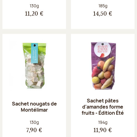
Poids net :
Poids net :
130g
185g
11,20 €
14,50 €
Sachet pâtes
Sachet nougats de
d'amandes forme
Montélimar
fruits - Édition Été
Poids net :
Poids net :
130g
194g
7,90 €
11,90 €