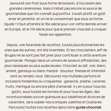
savourait son fruit sous forme de boisson, à l’occasion des
grandes cérémonies. Mais il n’était pas encore la source de
gourmandise que l’on connaît aujourd’hui. Il avait plutôt un goût
amer et pimenté, et on ne le consommait que sous sa forme
liquide ! Il faut attendre le 16e siècle pour voir cette denrée arriver
en Europe, et le 17e siècle pour que le premier chocolat à croquer
fasse son apparition.
Depuis, une farandole de recettes, toutes plus étonnantes les
unes que les autres, ont été inventées. Et les chocolatiers Jeff de
Bruges ne se sont pas fait prier pour contribuer à cette aventure
gourmande. Plongez dans un univers de saveurs affriolantes, des
plus classiques au plus audacieuses. Chocolat au lait, noir, blanc,
ambré, gianduja ou blanc marbré : douceur, finesse et intensité
sont au rendez-vous. Découvrez nos multiples parfums et
inclusions fondantes ou croquantes : ganache, praliné, caramel,
fruits, meringue ou encore pâte d’amande. Il y en a pour tous les
goûts, sous toutes les formes et pour tous les âges, des
incontournables ours en guimauve aux tablettes et écorces de
caractère, sans oublier nos iconiques Juliettes et Gustaves.
Parcourez toutes nos recettes dans notre
guide chocolat
.