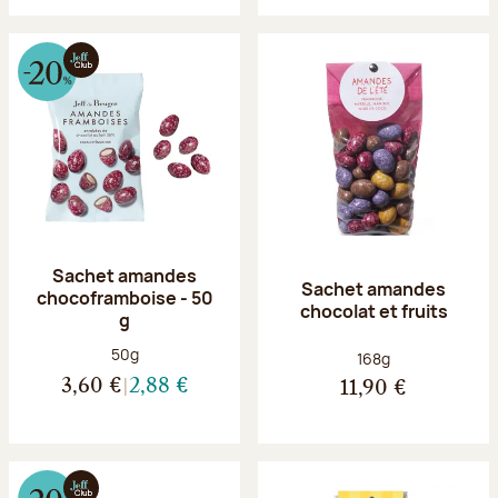
Sachet amandes
Sachet amandes
chocoframboise - 50
chocolat et fruits
g
Poids net :
50g
Poids net :
168g
3,60 €
2,88 €
11,90 €