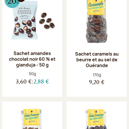
Sachet amandes
Sachet caramels au
chocolat noir 60 % et
beurre et au sel de
gianduja - 50 g
Guérande
Poids net :
50g
Poids net :
170g
3,60 €
2,88 €
9,20 €