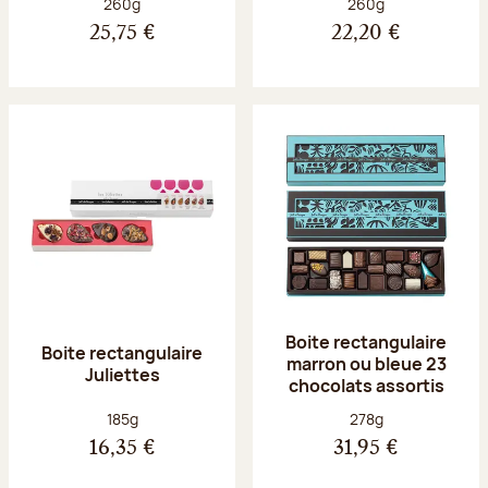
Poids net :
Poids net :
260g
260g
25,75 €
22,20 €
Boite rectangulaire
Boite rectangulaire
marron ou bleue 23
Juliettes
chocolats assortis
Poids net :
Poids net :
185g
278g
16,35 €
31,95 €