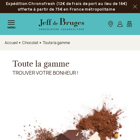
Expédition Chronofresh (12€ de frais de port au lieu de 16€)
Aller à la navigation
offerte à partir de 75€ en France métropolitaine
Fer
Aller au contenu principal
Aller au pied de page
Nos boutiques
S’identifie
Mon p
MENU
Accueil
Chocolat
Toute la gamme
Toute la gamme
TROUVER VOTRE BONHEUR !