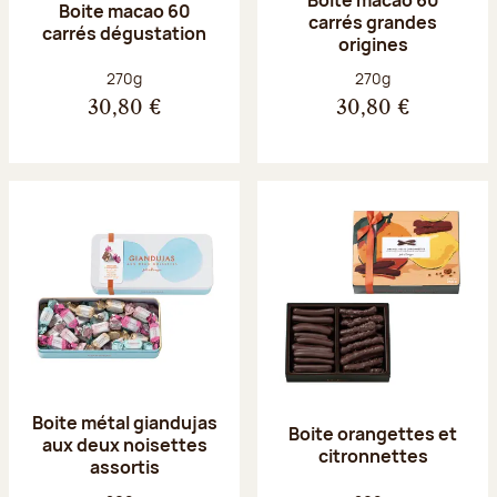
Boite macao 60
carrés grandes
carrés dégustation
origines
Poids net :
Poids net :
270g
270g
30,80 €
30,80 €
Boite métal giandujas
Boite orangettes et
aux deux noisettes
citronnettes
assortis