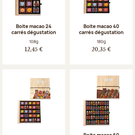
Boite macao 24
Boite macao 40
carrés dégustation
carrés dégustation
Poids net :
Poids net :
108g
180g
12,45 €
20,35 €
Boite macao 60