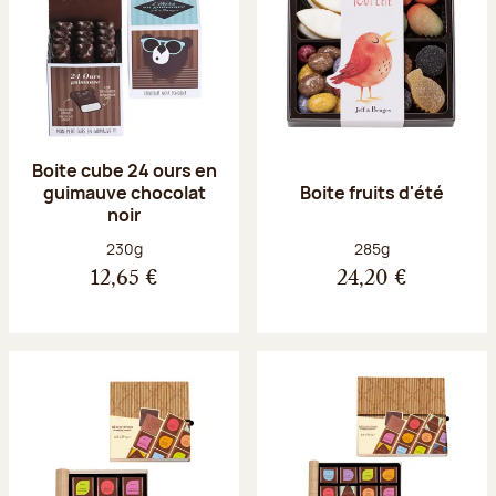
Boite cube 24 ours en
guimauve chocolat
Boite fruits d'été
noir
Poids net :
Poids net :
230g
285g
12,65 €
24,20 €