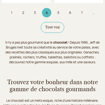
1
2
3
4
5
6
7
...
Page
Page
Page
Page 4 sur 9
Page
Page
Page
Tout voir
Il n’y a pas plus gourmand que le
chocolat
! Depuis 1986, Jeff de
Bruges met toute sa créativité au service de votre palais, avec
des recettes des plus classiques aux plus originales. Ganaches,
pralinés, rochers, truffes, tablettes, ballotins ou coffrets :
découvrez notre gamme exquise, aux mille et une saveurs.
Trouvez votre bonheur dans notre
gamme de chocolats gourmands
Le chocolat est un mets exquis, riche d’une histoire millénaire.