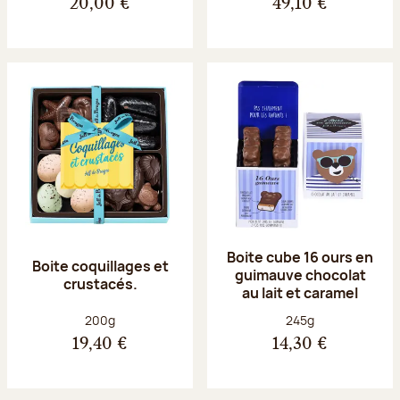
20,00 €
49,10 €
Boite cube 16 ours en
Boite coquillages et
guimauve chocolat
crustacés.
au lait et caramel
Poids net :
Poids net :
200g
245g
19,40 €
14,30 €