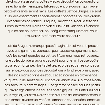
de chocolats assortis, boîtes Macao dégustation ou grand cru,
sélections de meringues, fritures ou encore ours en guimauve :
petits et grands seront ravis ! Les coffrets Jeff de Bruges, ce sont
aussi des assortiments spécialement concoctés pour les grands
événements de l’année : Pâques, Halloween, Noël, la fête des
Pères, la fête des Mères et bien sûr la Saint-Valentin. Là encore,
que ce soit pour offrir ou pour déguster tranquillement, vous
trouverez forcément votre bonheur !
Jeff de Bruges ne manque pas d’imagination et vous le prouve
avec une gamme savoureuse, pour toutes vos gourmandises,
qu’elles soient grandes ou petites ! Au menu, vous retrouverez
une collection de snacking cacaoté pour une mini pause goûter
ultra réconfortante. Nos tablettes, écorces et carrés sont aussi
au rendez-vous pour des dégustations à fondre de plaisir, avec
des inclusions originales et du cacao intense en provenance
d’Équateur, de Tanzanie ou encore du Venezuela. Ajoutons à cela
nos savoureux enfantillages : une gamme pensée pour les petits,
qui ravira également les adultes nostalgiques. Pour offrir ou pour
vous régaler, vous trouverez enfin d’autres délices cacaotés sous
des formes diverses et variées : amandes chocolatées, chocolat
chaud, truffes, et bien sûr nos créations exclusives, les Juliettes