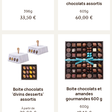
chocolats assortis
Poids net :
Poids net :
396g
605g
33,50 €
60,00 €
Boite chocolats et
Boite chocolats
amandes
'divins desserts'
gourmandes 600 g
assortis
Poids net :
600g
À partir de