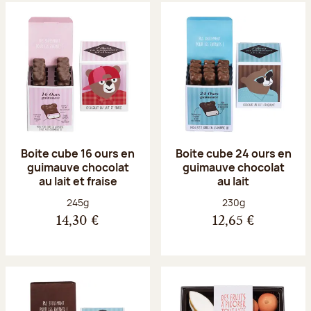
Boite cube 16 ours en
Boite cube 24 ours en
guimauve chocolat
guimauve chocolat
au lait et fraise
au lait
Poids net :
Poids net :
245g
230g
14,30 €
12,65 €