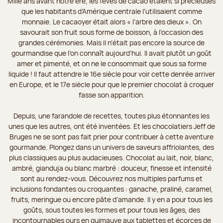
Mille ans avant notre ère, les fèves de cacao étaient si précieuses
que les habitants d’Amérique centrale l’utilisaient comme
monnaie. Le cacaoyer était alors « l’arbre des dieux ». On
savourait son fruit sous forme de boisson, à l’occasion des
grandes cérémonies. Mais il n’était pas encore la source de
gourmandise que l’on connaît aujourd’hui. Il avait plutôt un goût
amer et pimenté, et on ne le consommait que sous sa forme
liquide ! Il faut attendre le 16e siècle pour voir cette denrée arriver
en Europe, et le 17e siècle pour que le premier chocolat à croquer
fasse son apparition.
Depuis, une farandole de recettes, toutes plus étonnantes les
unes que les autres, ont été inventées. Et les chocolatiers Jeff de
Bruges ne se sont pas fait prier pour contribuer à cette aventure
gourmande. Plongez dans un univers de saveurs affriolantes, des
plus classiques au plus audacieuses. Chocolat au lait, noir, blanc,
ambré, gianduja ou blanc marbré : douceur, finesse et intensité
sont au rendez-vous. Découvrez nos multiples parfums et
inclusions fondantes ou croquantes : ganache, praliné, caramel,
fruits, meringue ou encore pâte d’amande. Il y en a pour tous les
goûts, sous toutes les formes et pour tous les âges, des
incontournables ours en guimauve aux tablettes et écorces de