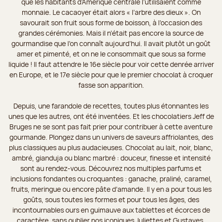
que les habitants d’Amérique centrale l’utilisaient comme
monnaie. Le cacaoyer était alors « l’arbre des dieux ». On
savourait son fruit sous forme de boisson, à l’occasion des
grandes cérémonies. Mais il n’était pas encore la source de
gourmandise que l’on connaît aujourd’hui. Il avait plutôt un goût
amer et pimenté, et on ne le consommait que sous sa forme
liquide ! Il faut attendre le 16e siècle pour voir cette denrée arriver
en Europe, et le 17e siècle pour que le premier chocolat à croquer
fasse son apparition.
Depuis, une farandole de recettes, toutes plus étonnantes les
unes que les autres, ont été inventées. Et les chocolatiers Jeff de
Bruges ne se sont pas fait prier pour contribuer à cette aventure
gourmande. Plongez dans un univers de saveurs affriolantes, des
plus classiques au plus audacieuses. Chocolat au lait, noir, blanc,
ambré, gianduja ou blanc marbré : douceur, finesse et intensité
sont au rendez-vous. Découvrez nos multiples parfums et
inclusions fondantes ou croquantes : ganache, praliné, caramel,
fruits, meringue ou encore pâte d’amande. Il y en a pour tous les
goûts, sous toutes les formes et pour tous les âges, des
incontournables ours en guimauve aux tablettes et écorces de
caractère, sans oublier nos iconiques Juliettes et Gustaves.