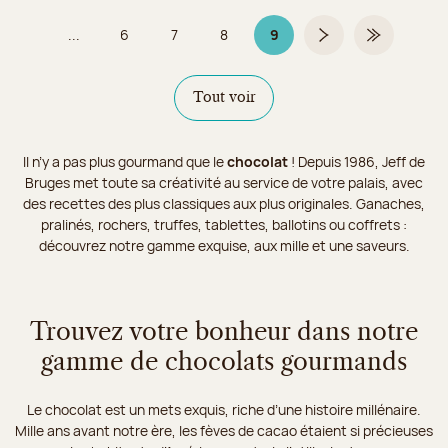
...
6
7
8
9
Page
Page
Page
Page 9 sur 9
Page suivante
Dernière pa
Tout voir
Il n’y a pas plus gourmand que le
chocolat
! Depuis 1986, Jeff de
Bruges met toute sa créativité au service de votre palais, avec
des recettes des plus classiques aux plus originales. Ganaches,
pralinés, rochers, truffes, tablettes, ballotins ou coffrets :
découvrez notre gamme exquise, aux mille et une saveurs.
Trouvez votre bonheur dans notre
gamme de chocolats gourmands
Le chocolat est un mets exquis, riche d’une histoire millénaire.
Mille ans avant notre ère, les fèves de cacao étaient si précieuses