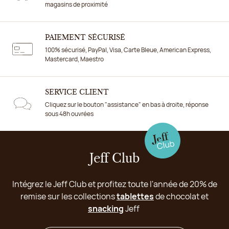
magasins de proximité
PAIEMENT SÉCURISÉ
100% sécurisé, PayPal, Visa, Carte Bleue, American Express,
Mastercard, Maestro
SERVICE CLIENT
Cliquez sur le bouton "assistance" en bas à droite, réponse
sous 48h ouvrées
Jeff Club
Intégrez le Jeff Club et profitez toute l'année de 20% de
remise sur les collections
tablettes
de chocolat et
snacking
Jeff