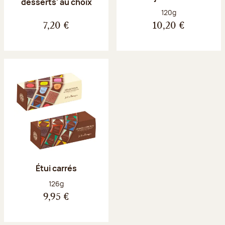
desserts' au choix
Poids net :
120g
7,20 €
10,20 €
Étui carrés
Poids net :
126g
9,95 €