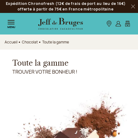
Expédition Chronofresh (12€ de frais de port au lieu de 16€)
Aller à la navigation
offerte à partir de 75€ en France métropolitaine
Fer
Aller au contenu principal
Aller au pied de page
Nos boutiques
S’identifie
Mon p
MENU
Accueil
Chocolat
Toute la gamme
Toute la gamme
TROUVER VOTRE BONHEUR !