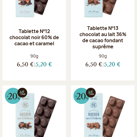
Tablette Nº13
Tablette Nº12
chocolat au lait 36%
chocolat noir 60% de
de cacao fondant
cacao et caramel
suprême
Poids net :
Poids net :
90g
90g
6,50 €
5,20 €
6,50 €
5,20 €