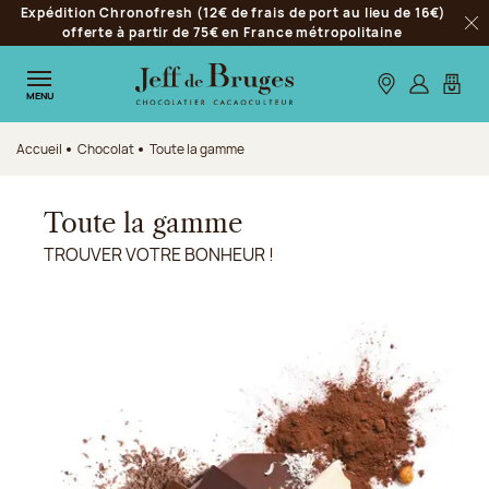
Expédition Chronofresh (12€ de frais de port au lieu de 16€)
Aller à la navigation
offerte à partir de 75€ en France métropolitaine
Fer
Aller au contenu principal
Aller au pied de page
Nos boutiques
S’identifie
Mon p
MENU
Accueil
Chocolat
Toute la gamme
Toute la gamme
TROUVER VOTRE BONHEUR !