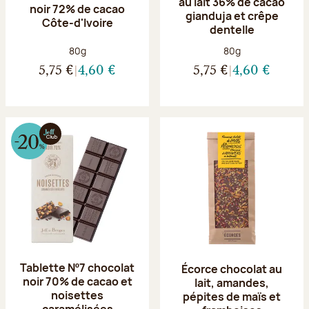
au lait 36% de cacao
noir 72% de cacao
gianduja et crêpe
Côte-d'Ivoire
dentelle
Poids net :
Poids net :
80g
80g
5,75 €
4,60 €
5,75 €
4,60 €
Tablette Nº7 chocolat
Écorce chocolat au
noir 70% de cacao et
lait, amandes,
noisettes
pépites de maïs et
caramélisées