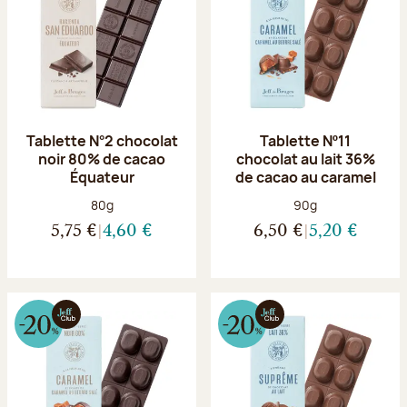
Tablette N°2 chocolat
Tablette Nº11
noir 80% de cacao
chocolat au lait 36%
Équateur
de cacao au caramel
Poids net :
Poids net :
80g
90g
5,75 €
4,60 €
6,50 €
5,20 €