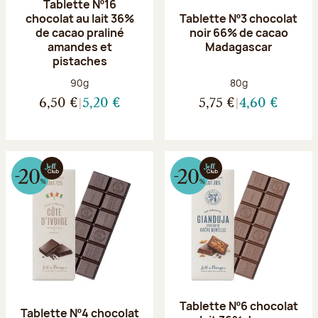
Tablette Nº16
chocolat au lait 36%
Tablette Nº3 chocolat
de cacao praliné
noir 66% de cacao
amandes et
Madagascar
pistaches
Poids net :
Poids net :
90g
80g
6,50 €
5,20 €
5,75 €
4,60 €
Tablette Nº6 chocolat
Tablette Nº4 chocolat