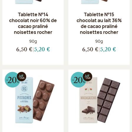
Tablette Nº14
Tablette Nº15
chocolat noir 60% de
chocolat au lait 36%
cacao praliné
de cacao praliné
noisettes rocher
noisettes rocher
Poids net :
Poids net :
90g
90g
6,50 €
5,20 €
6,50 €
5,20 €