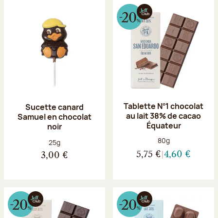
Tablette N°1 chocolat
Sucette canard
au lait 38% de cacao
Samuel en chocolat
Équateur
noir
Poids net :
80g
Poids net :
25g
5,75 €
4,60 €
3,00 €