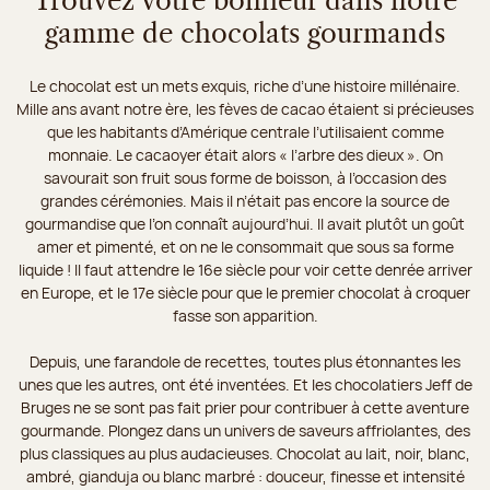
Trouvez votre bonheur dans notre
gamme de chocolats gourmands
Le chocolat est un mets exquis, riche d’une histoire millénaire.
Mille ans avant notre ère, les fèves de cacao étaient si précieuses
que les habitants d’Amérique centrale l’utilisaient comme
monnaie. Le cacaoyer était alors « l’arbre des dieux ». On
savourait son fruit sous forme de boisson, à l’occasion des
grandes cérémonies. Mais il n’était pas encore la source de
gourmandise que l’on connaît aujourd’hui. Il avait plutôt un goût
amer et pimenté, et on ne le consommait que sous sa forme
liquide ! Il faut attendre le 16e siècle pour voir cette denrée arriver
en Europe, et le 17e siècle pour que le premier chocolat à croquer
fasse son apparition.
Depuis, une farandole de recettes, toutes plus étonnantes les
unes que les autres, ont été inventées. Et les chocolatiers Jeff de
Bruges ne se sont pas fait prier pour contribuer à cette aventure
gourmande. Plongez dans un univers de saveurs affriolantes, des
plus classiques au plus audacieuses. Chocolat au lait, noir, blanc,
ambré, gianduja ou blanc marbré : douceur, finesse et intensité