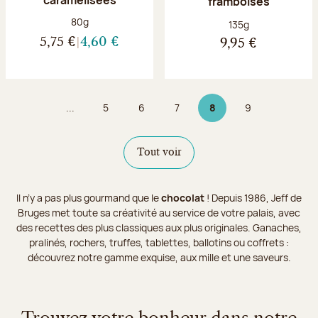
framboises
Poids net :
80g
Poids net :
135g
5,75 €
4,60 €
9,95 €
...
5
6
7
8
9
Page
Page
Page
Page 8 sur 9
Page
Tout voir
Il n’y a pas plus gourmand que le
chocolat
! Depuis 1986, Jeff de
Bruges met toute sa créativité au service de votre palais, avec
des recettes des plus classiques aux plus originales. Ganaches,
pralinés, rochers, truffes, tablettes, ballotins ou coffrets :
découvrez notre gamme exquise, aux mille et une saveurs.