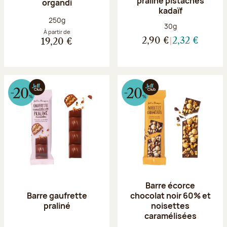
praliné pistaches
organdi
kadaïf
Poids net :
250g
Poids net :
30g
À partir de
2,90 €
2,32 €
19,20 €
Barre écorce
Barre gaufrette
chocolat noir 60% et
praliné
noisettes
caramélisées