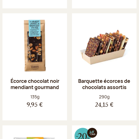
Écorce chocolat noir
Barquette écorces de
mendiant gourmand
chocolats assortis
Poids net :
Poids net :
135g
290g
9,95 €
24,15 €