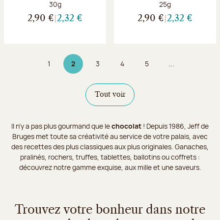
Poids net :
Poids net :
30g
25g
2,90 €
2,32 €
2,90 €
2,32 €
1
2
3
4
5
...
Page
Page 2 sur 9
Page
Page
Page
Tout voir
Il n’y a pas plus gourmand que le
chocolat
! Depuis 1986, Jeff de
Bruges met toute sa créativité au service de votre palais, avec
des recettes des plus classiques aux plus originales. Ganaches,
pralinés, rochers, truffes, tablettes, ballotins ou coffrets :
découvrez notre gamme exquise, aux mille et une saveurs.
Trouvez votre bonheur dans notre