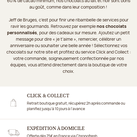
60% de cacao minimum, nos chocolats au lait et noir sont bons
au goût, comme dans leur composition !
Jeff de Bruges, c’est pour finir une ribambelle de services pour
ravir les gourmands. Retrouvez par exemple
nos chocolats
personnalisés
, pour des cadeaux sur mesure. Ajoutez un petit
message pour dire « je t’aime », remercier, célébrer un
anniversaire ou souhaiter une belle année ! Sélectionnez vos
chocolats sur notre site et profitez du service Click and Collect :
votre commande, soigneusement confectionnée par nos
équipes, vous attend directement dans la boutique de votre
choix.
CLICK & COLLECT
Retrait boutique gratuit, récupérez 2h après commande ou
planifiez jusqu'à 10 jours à l'avance
EXPÉDITION À DOMICILE
Offerte dès 75€ en France via Chronofresh