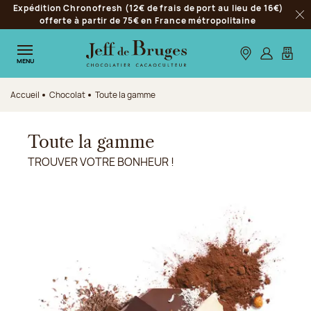
Expédition Chronofresh (12€ de frais de port au lieu de 16€)
Aller à la navigation
offerte à partir de 75€ en France métropolitaine
Fer
Aller au contenu principal
Aller au pied de page
Nos boutiques
S’identifie
Mon p
MENU
Accueil
Chocolat
Toute la gamme
Toute la gamme
TROUVER VOTRE BONHEUR !