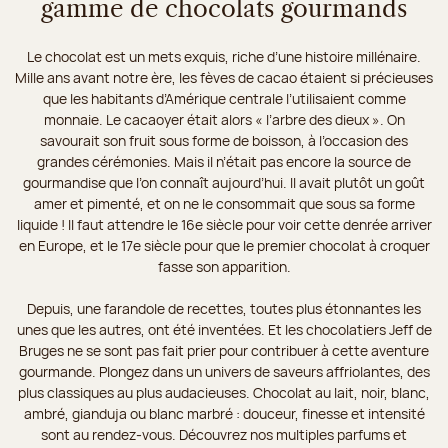
gamme de chocolats gourmands
Le chocolat est un mets exquis, riche d’une histoire millénaire.
Mille ans avant notre ère, les fèves de cacao étaient si précieuses
que les habitants d’Amérique centrale l’utilisaient comme
monnaie. Le cacaoyer était alors « l’arbre des dieux ». On
savourait son fruit sous forme de boisson, à l’occasion des
grandes cérémonies. Mais il n’était pas encore la source de
gourmandise que l’on connaît aujourd’hui. Il avait plutôt un goût
amer et pimenté, et on ne le consommait que sous sa forme
liquide ! Il faut attendre le 16e siècle pour voir cette denrée arriver
en Europe, et le 17e siècle pour que le premier chocolat à croquer
fasse son apparition.
Depuis, une farandole de recettes, toutes plus étonnantes les
unes que les autres, ont été inventées. Et les chocolatiers Jeff de
Bruges ne se sont pas fait prier pour contribuer à cette aventure
gourmande. Plongez dans un univers de saveurs affriolantes, des
plus classiques au plus audacieuses. Chocolat au lait, noir, blanc,
ambré, gianduja ou blanc marbré : douceur, finesse et intensité
sont au rendez-vous. Découvrez nos multiples parfums et