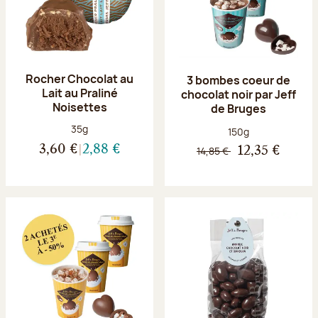
Rocher Chocolat au
3 bombes coeur de
Lait au Praliné
chocolat noir par Jeff
Noisettes
de Bruges
Poids net :
35g
Poids net :
150g
3,60 €
2,88 €
14,85 €
12,35 €