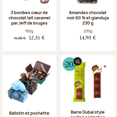
3 bombes cœur de
Amandes chocolat
chocolat lait caramel
noir 60 % et gianduja
par Jeff de bruges
230 g
Poids net :
Poids net :
150g
230g
14,85 €
12,35 €
14,90 €
Barre Dubaï style
Ballotin et pochette