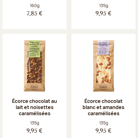
Poids net :
Poids net :
160g
135g
7,85 €
9,95 €
Écorce chocolat au
Écorce chocolat
lait et noisettes
blanc et amandes
caramélisées
caramélisées
Poids net :
Poids net :
135g
135g
9,95 €
9,95 €