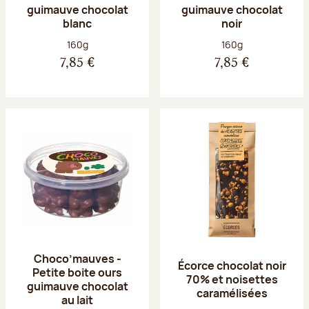
guimauve chocolat
guimauve chocolat
blanc
noir
Poids net :
Poids net :
160g
160g
7,85 €
7,85 €
Choco’mauves -
Écorce chocolat noir
Petite boite ours
70% et noisettes
guimauve chocolat
caramélisées
au lait