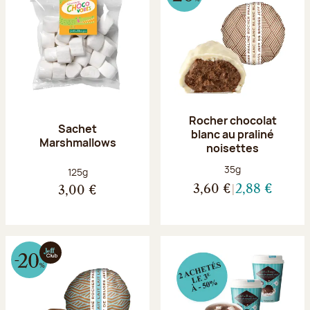
Rocher chocolat
Sachet
blanc au praliné
Marshmallows
noisettes
Poids net :
35g
Poids net :
125g
3,60 €
2,88 €
3,00 €