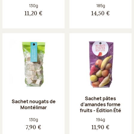
Poids net :
Poids net :
130g
185g
11,20 €
14,50 €
Sachet pâtes
Sachet nougats de
d'amandes forme
Montélimar
fruits - Édition Été
Poids net :
Poids net :
130g
194g
7,90 €
11,90 €