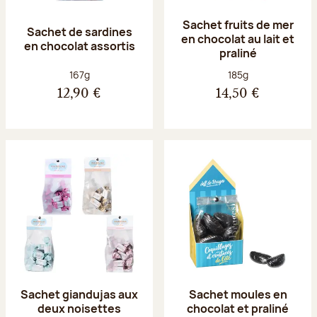
Sachet fruits de mer
Sachet de sardines
en chocolat au lait et
en chocolat assortis
praliné
Poids net :
Poids net :
167g
185g
12,90 €
14,50 €
Sachet giandujas aux
Sachet moules en
deux noisettes
chocolat et praliné