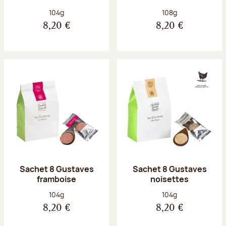
Poids net :
Poids net :
104g
108g
8,20 €
8,20 €
Sachet 8 Gustaves
Sachet 8 Gustaves
framboise
noisettes
Poids net :
Poids net :
104g
104g
8,20 €
8,20 €