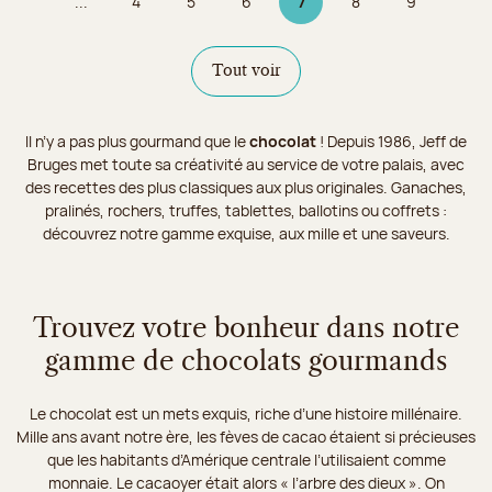
...
4
5
6
7
8
9
Page
Page
Page
Page 7 sur 9
Page
Page
Tout voir
Il n’y a pas plus gourmand que le
chocolat
! Depuis 1986, Jeff de
Bruges met toute sa créativité au service de votre palais, avec
des recettes des plus classiques aux plus originales. Ganaches,
pralinés, rochers, truffes, tablettes, ballotins ou coffrets :
découvrez notre gamme exquise, aux mille et une saveurs.
Trouvez votre bonheur dans notre
gamme de chocolats gourmands
Le chocolat est un mets exquis, riche d’une histoire millénaire.
Mille ans avant notre ère, les fèves de cacao étaient si précieuses
que les habitants d’Amérique centrale l’utilisaient comme
monnaie. Le cacaoyer était alors « l’arbre des dieux ». On