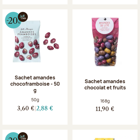
Sachet amandes
Sachet amandes
chocoframboise - 50
chocolat et fruits
g
Poids net :
50g
Poids net :
168g
3,60 €
2,88 €
11,90 €