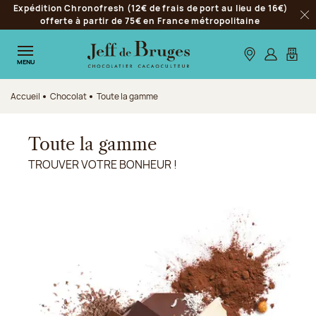
Expédition Chronofresh (12€ de frais de port au lieu de 16€)
Aller à la navigation
offerte à partir de 75€ en France métropolitaine
Fer
Aller au contenu principal
Aller au pied de page
Nos boutiques
S’identifie
Mon p
MENU
Accueil
Chocolat
Toute la gamme
Toute la gamme
TROUVER VOTRE BONHEUR !