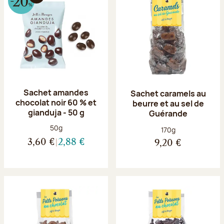
Sachet amandes
Sachet caramels au
chocolat noir 60 % et
beurre et au sel de
gianduja - 50 g
Guérande
Poids net :
50g
Poids net :
170g
3,60 €
2,88 €
9,20 €