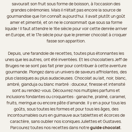
savourait son fruit sous forme de boisson, à l’occasion des
grandes cérémonies. Mais il n’était pas encore la source de
gourmandise que l’on connaît aujourd’hui. Il avait plutôt un goût
amer et pimenté, et on ne le consommait que sous sa forme
liquide ! Il faut attendre le 16e siècle pour voir cette denrée arriver
en Europe, et le 17e siècle pour que le premier chocolat à croquer
fasse son apparition.
Depuis, une farandole de recettes, toutes plus étonnantes les
unes que les autres, ont été inventées. Et les chocolatiers Jeff de
Bruges ne se sont pas fait prier pour contribuer à cette aventure
gourmande. Plongez dans un univers de saveurs affriolantes, des
plus classiques au plus audacieuses. Chocolat au lait, noir, blanc,
ambré, gianduja ou blanc marbré : douceur, finesse et intensité
sont au rendez-vous. Découvrez nos multiples parfums et
inclusions fondantes ou croquantes : ganache, praliné, caramel,
fruits, meringue ou encore pâte d’amande. Il y en a pour tous les
goûts, sous toutes les formes et pour tous les âges, des
incontournables ours en guimauve aux tablettes et écorces de
caractère, sans oublier nos iconiques Juliettes et Gustaves.
Parcourez toutes nos recettes dans notre
guide chocolat
.