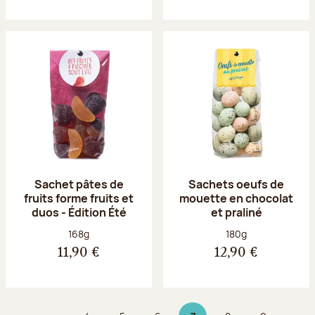
Sachet pâtes de
Sachets oeufs de
fruits forme fruits et
mouette en chocolat
duos - Édition Été
et praliné
Poids net :
Poids net :
168g
180g
11,90 €
12,90 €