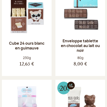
Enveloppe tablette
Cube 24 ours blanc
en chocolat au lait ou
en guimauve
noir
Poids net :
Poids net :
230g
80g
12,65 €
8,00 €