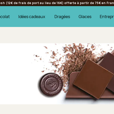
h (12€ de frais de port au lieu de 16€) offerte à partir de 75€ en Fr
colat
Idées cadeaux
Dragées
Glaces
Entrepr