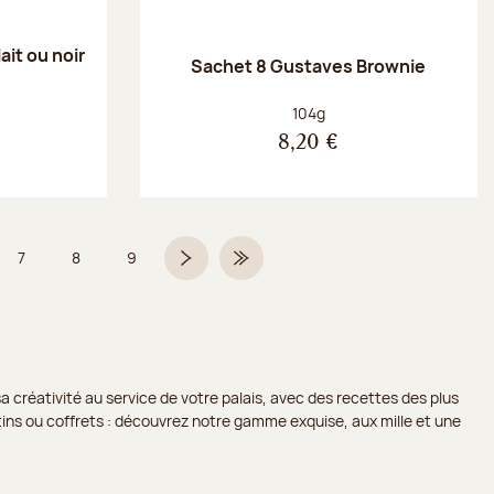
ait ou noir
Sachet 8 Gustaves Brownie
Poids net :
104g
8,20 €
7
8
9
 6 sur 9
Page
Page
Page
Page suivante
Dernière page
a créativité au service de votre palais, avec des recettes des plus
lotins ou coffrets : découvrez notre gamme exquise, aux mille et une