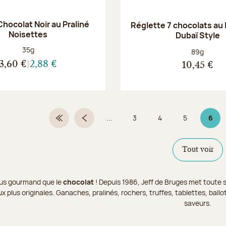
hocolat Noir au Praliné
Réglette 7 chocolats au l
Noisettes
Dubaï Style
Poids net :
35g
Poids net :
89g
3,60 €
2,88 €
10,45 €
...
3
4
5
6
Première page
Page précédente
Page
Page
Page
Page
Tout voir
 plus gourmand que le
chocolat
! Depuis 1986, Jeff de Bruges met toute s
x plus originales. Ganaches, pralinés, rochers, truffes, tablettes, bal
saveurs.