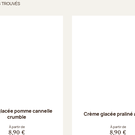
S TROUVÉS
ts trouvés
lacée pomme cannelle
Crème glacée praliné
crumble
À partir de
À partir de
8,90 €
8,90 €