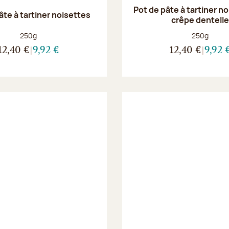
Pot de pâte à tartiner n
âte à tartiner noisettes
crêpe dentell
Poids net :
Poids net :
250g
250g
12,40 €
9,92 €
12,40 €
9,92 