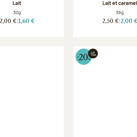
Lait
Lait et carame
Poids net :
Poids net :
30g
36g
2,00 €
1,60 €
2,50 €
2,00 