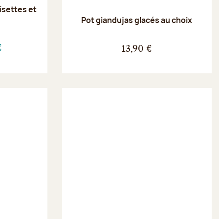
oisettes et
e
Pot giandujas glacés au choix
€
13,90 €