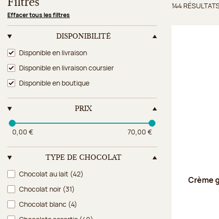
Filtres
144 RÉSULTAT
Résulta
Effacer tous les filtres
DISPONIBILITÉ
Disponibilité
Disponible en livraison
Disponible en livraison coursier
Disponible en boutique
PRIX
0,00 €
70,00 €
TYPE DE CHOCOLAT
Type de chocolat
Chocolat au lait
(42)
Crème g
Chocolat noir
(31)
Chocolat blanc
(4)