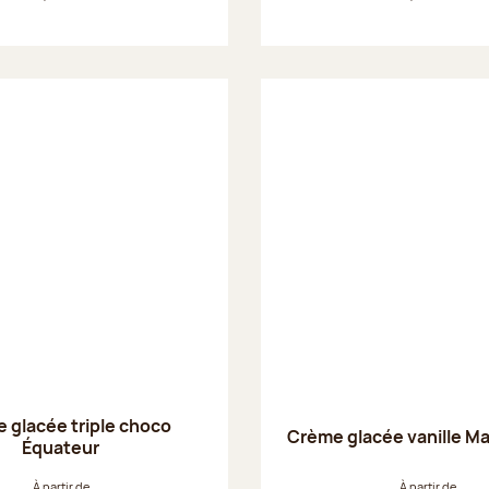
 glacée triple choco
Crème glacée vanille M
Équateur
À partir de
À partir de