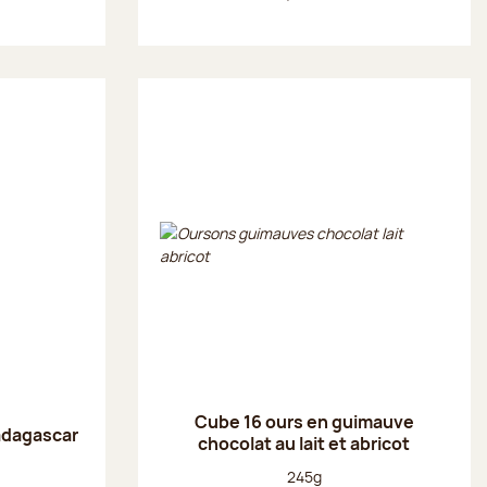
Cube 16 ours en guimauve
adagascar
chocolat au lait et abricot
Poids net :
245g