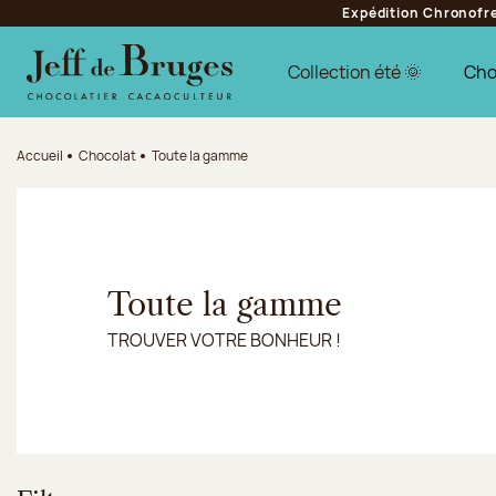
Expédition Chronofres
Aller à la navigation
Aller au contenu principal
Aller au pied de page
Collection été 🌞
Cho
Accueil
Chocolat
Toute la gamme
Toute la gamme
TROUVER VOTRE BONHEUR !