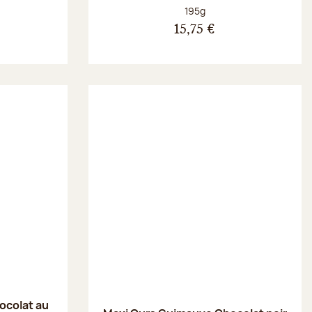
Poids net :
195g
15,75 €
ocolat au