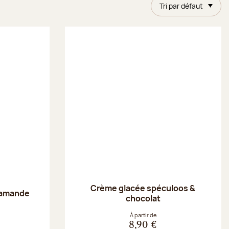
Tri par défaut
Crème glacée spéculoos &
 amande
chocolat
À partir de
8,90 €