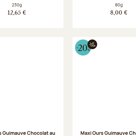
Poids net :
Poids net :
230g
80g
12,65 €
8,00 €
s Guimauve Chocolat au
Maxi Ours Guimauve Ch