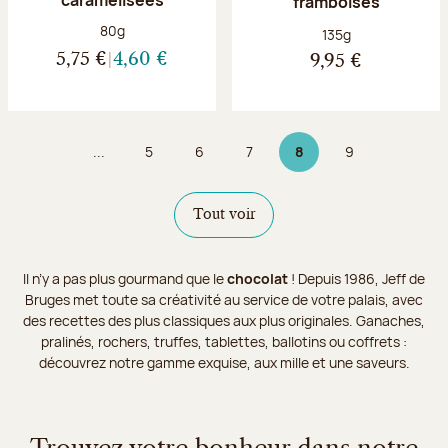
framboises
Poids net :
80g
Poids net :
135g
5,75 €
4,60 €
9,95 €
...
5
6
7
8
9
Page
Page
Page
Page 8 sur 9
Page
Tout voir
Il n’y a pas plus gourmand que le
chocolat
! Depuis 1986, Jeff de
Bruges met toute sa créativité au service de votre palais, avec
des recettes des plus classiques aux plus originales. Ganaches,
pralinés, rochers, truffes, tablettes, ballotins ou coffrets :
découvrez notre gamme exquise, aux mille et une saveurs.