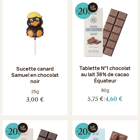
Tablette N°1 chocolat
Sucette canard
au lait 38% de cacao
Samuel en chocolat
Équateur
noir
Poids net :
80g
Poids net :
25g
5,75 €
4,60 €
3,00 €