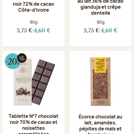
au lait 36% de cacao
noir 72% de cacao
gianduja et crêpe
Côte-d'Ivoire
dentelle
Poids net :
Poids net :
80g
80g
5,75 €
4,60 €
5,75 €
4,60 €
Tablette Nº7 chocolat
Écorce chocolat au
noir 70% de cacao et
lait, amandes,
noisettes
pépites de maïs et
caramélisées