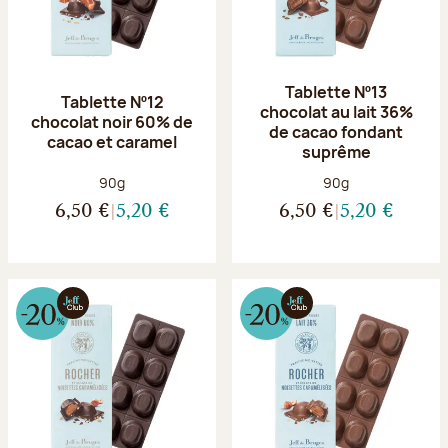
Tablette Nº13
Tablette Nº12
chocolat au lait 36%
chocolat noir 60% de
de cacao fondant
cacao et caramel
suprême
Poids net :
Poids net :
90g
90g
6,50 €
5,20 €
6,50 €
5,20 €