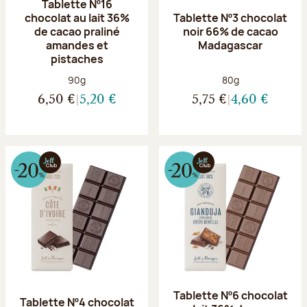
Tablette Nº16
chocolat au lait 36%
Tablette Nº3 chocolat
de cacao praliné
noir 66% de cacao
amandes et
Madagascar
pistaches
Poids net :
Poids net :
90g
80g
6,50 €
5,20 €
5,75 €
4,60 €
Tablette Nº6 chocolat
Tablette Nº4 chocolat