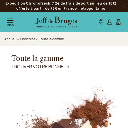
Expédition Chronofresh (12€ de frais de port au lieu de 16€)
Aller à la navigation
offerte à partir de 75€ en France métropolitaine
Fer
Aller au contenu principal
Aller au pied de page
Nos boutiques
S’identifie
Mon p
MENU
Accueil
Chocolat
Toute la gamme
Toute la gamme
TROUVER VOTRE BONHEUR !