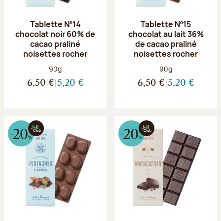
Tablette Nº14
Tablette Nº15
chocolat noir 60% de
chocolat au lait 36%
cacao praliné
de cacao praliné
noisettes rocher
noisettes rocher
Poids net :
Poids net :
90g
90g
6,50 €
5,20 €
6,50 €
5,20 €