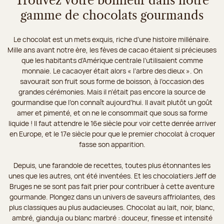
Trouvez votre bonheur dans notre
gamme de chocolats gourmands
Le chocolat est un mets exquis, riche d’une histoire millénaire.
Mille ans avant notre ère, les fèves de cacao étaient si précieuses
que les habitants d’Amérique centrale l’utilisaient comme
monnaie. Le cacaoyer était alors « l’arbre des dieux ». On
savourait son fruit sous forme de boisson, à l’occasion des
grandes cérémonies. Mais il n’était pas encore la source de
gourmandise que l’on connaît aujourd’hui. Il avait plutôt un goût
amer et pimenté, et on ne le consommait que sous sa forme
liquide ! Il faut attendre le 16e siècle pour voir cette denrée arriver
en Europe, et le 17e siècle pour que le premier chocolat à croquer
fasse son apparition.
Depuis, une farandole de recettes, toutes plus étonnantes les
unes que les autres, ont été inventées. Et les chocolatiers Jeff de
Bruges ne se sont pas fait prier pour contribuer à cette aventure
gourmande. Plongez dans un univers de saveurs affriolantes, des
plus classiques au plus audacieuses. Chocolat au lait, noir, blanc,
ambré, gianduja ou blanc marbré : douceur, finesse et intensité