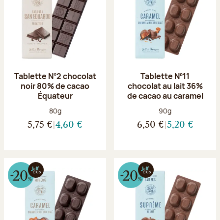
Tablette N°2 chocolat
Tablette Nº11
noir 80% de cacao
chocolat au lait 36%
Équateur
de cacao au caramel
Poids net :
Poids net :
80g
90g
5,75 €
4,60 €
6,50 €
5,20 €