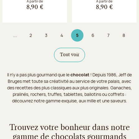
À partir de
À partir de
8,90 €
8,90 €
...
2
3
4
5
6
7
8
Page
Page
Page
Page 5 sur 9
Page
Page
Page
Tout voir
Il n’y a pas plus gourmand que le
chocolat
! Depuis 1986, Jeff de
Bruges met toute sa créativité au service de votre palais, avec
des recettes des plus classiques aux plus originales. Ganaches,
pralinés, rochers, truffes, tablettes, ballotins ou coffrets :
découvrez notre gamme exquise, aux mille et une saveurs.
Trouvez votre bonheur dans notre
gamme de chocolats gourmands