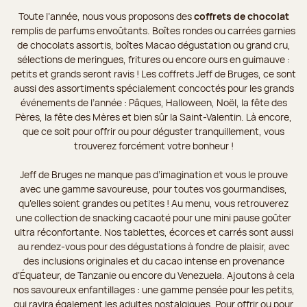
Toute l’année, nous vous proposons des
coffrets de chocolat
remplis de parfums envoûtants. Boîtes rondes ou carrées garnies
de chocolats assortis, boîtes Macao dégustation ou grand cru,
sélections de meringues, fritures ou encore ours en guimauve :
petits et grands seront ravis ! Les coffrets Jeff de Bruges, ce sont
aussi des assortiments spécialement concoctés pour les grands
événements de l’année : Pâques, Halloween, Noël, la fête des
Pères, la fête des Mères et bien sûr la Saint-Valentin. Là encore,
que ce soit pour offrir ou pour déguster tranquillement, vous
trouverez forcément votre bonheur !
Jeff de Bruges ne manque pas d’imagination et vous le prouve
avec une gamme savoureuse, pour toutes vos gourmandises,
qu’elles soient grandes ou petites ! Au menu, vous retrouverez
une collection de snacking cacaoté pour une mini pause goûter
ultra réconfortante. Nos tablettes, écorces et carrés sont aussi
au rendez-vous pour des dégustations à fondre de plaisir, avec
des inclusions originales et du cacao intense en provenance
d’Équateur, de Tanzanie ou encore du Venezuela. Ajoutons à cela
nos savoureux enfantillages : une gamme pensée pour les petits,
qui ravira également les adultes nostalgiques. Pour offrir ou pour