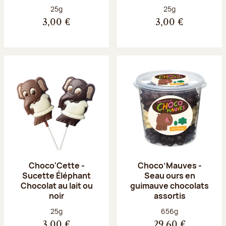
Poids net :
Poids net :
25g
25g
3,00 €
3,00 €
Choco'Cette -
Choco’Mauves -
Sucette Éléphant
Seau ours en
Chocolat au lait ou
guimauve chocolats
noir
assortis
Poids net :
Poids net :
25g
656g
3,00 €
29,60 €