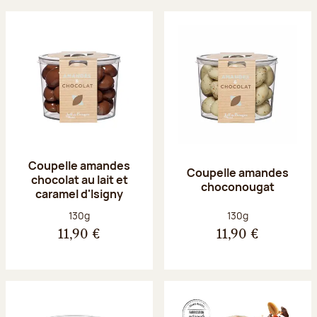
Coupelle amandes
Coupelle amandes
chocolat au lait et
choconougat
caramel d'Isigny
Poids net :
Poids net :
130g
130g
11,90 €
11,90 €