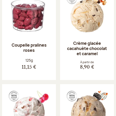
Crème glacée
Coupelle pralines
cacahuète chocolat
roses
et caramel
Poids net :
125g
À partir de
11,15 €
8,90 €