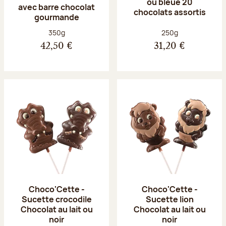
ou bleue 20
avec barre chocolat
chocolats assortis
gourmande
Poids net :
Poids net :
350g
250g
42,50 €
31,20 €
Choco'Cette -
Choco'Cette -
Sucette crocodile
Sucette lion
Chocolat au lait ou
Chocolat au lait ou
noir
noir