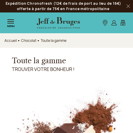
Expédition Chronofresh (12€ de frais de port au lieu de 16€)
Aller à la navigation
offerte à partir de 75€ en France métropolitaine
Fer
Aller au contenu principal
Aller au pied de page
Nos boutiques
S’identifie
Mon p
MENU
Accueil
Chocolat
Toute la gamme
Toute la gamme
TROUVER VOTRE BONHEUR !