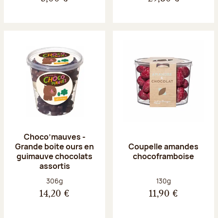
Choco’mauves -
Grande boite ours en
Coupelle amandes
guimauve chocolats
chocoframboise
assortis
Poids net :
Poids net :
306g
130g
14,20 €
11,90 €