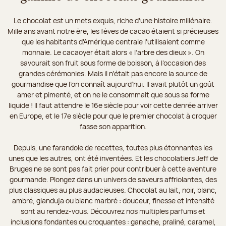
Le chocolat est un mets exquis, riche d’une histoire millénaire.
Mille ans avant notre ère, les fèves de cacao étaient si précieuses
que les habitants d’Amérique centrale l’utilisaient comme
monnaie. Le cacaoyer était alors « l’arbre des dieux ». On
savourait son fruit sous forme de boisson, à l’occasion des
grandes cérémonies. Mais il n’était pas encore la source de
gourmandise que l’on connaît aujourd’hui. Il avait plutôt un goût
amer et pimenté, et on ne le consommait que sous sa forme
liquide ! Il faut attendre le 16e siècle pour voir cette denrée arriver
en Europe, et le 17e siècle pour que le premier chocolat à croquer
fasse son apparition.
Depuis, une farandole de recettes, toutes plus étonnantes les
unes que les autres, ont été inventées. Et les chocolatiers Jeff de
Bruges ne se sont pas fait prier pour contribuer à cette aventure
gourmande. Plongez dans un univers de saveurs affriolantes, des
plus classiques au plus audacieuses. Chocolat au lait, noir, blanc,
ambré, gianduja ou blanc marbré : douceur, finesse et intensité
sont au rendez-vous. Découvrez nos multiples parfums et
inclusions fondantes ou croquantes : ganache, praliné, caramel,