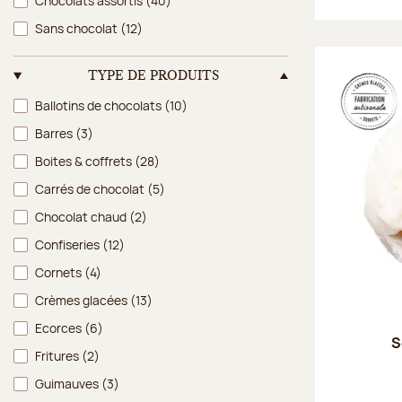
Chocolats assortis
(40)
Sans chocolat
(12)
TYPE DE PRODUITS
Type de produits
Ballotins de chocolats
(10)
Barres
(3)
Boites & coffrets
(28)
Carrés de chocolat
(5)
Chocolat chaud
(2)
Confiseries
(12)
Cornets
(4)
Crèmes glacées
(13)
Ecorces
(6)
S
Fritures
(2)
Guimauves
(3)