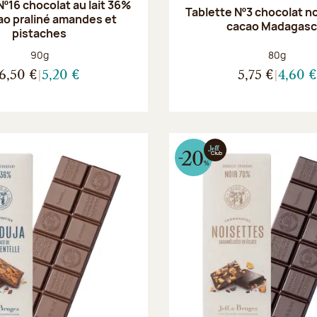
Nº16 chocolat au lait 36%
Tablette Nº3 chocolat n
ao praliné amandes et
cacao Madagasc
pistaches
Poids net :
Poids net :
90g
80g
6,50 €
5,20 €
5,75 €
4,60 €