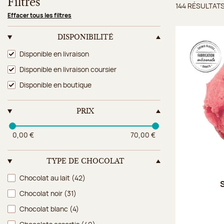
Filtres
144 RÉSULTAT
Résulta
Effacer tous les filtres
DISPONIBILITÉ
Disponibilité
Disponible en livraison
Disponible en livraison coursier
Disponible en boutique
PRIX
0,00 €
70,00 €
TYPE DE CHOCOLAT
Type de chocolat
Chocolat au lait
(42)
S
Chocolat noir
(31)
Chocolat blanc
(4)