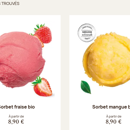
S TROUVÉS
ts trouvés
orbet fraise bio
Sorbet mangue 
À partir de
À partir de
8,90 €
8,90 €