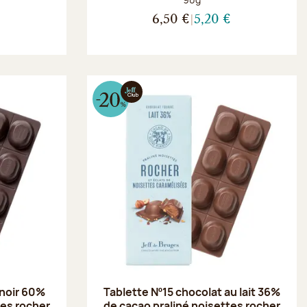
€
6,50 €
5,20 €
 noir 60%
Tablette Nº15 chocolat au lait 36%
tes rocher
de cacao praliné noisettes rocher