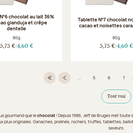
Nº6 chocolat au lait 36%
Tablette Nº7 chocolat n
cao gianduja et crêpe
cacao et noisettes car
dentelle
Poids net :
Poids net :
80g
80g
5,75 €
4,60 €
5,75 €
4,60 €
...
5
6
7
Première page
Page précédente
Page
Page
Page
Tout voir
 plus gourmand que le
chocolat
! Depuis 1986, Jeff de Bruges met toute s
x plus originales. Ganaches, pralinés, rochers, truffes, tablettes, bal
saveurs.