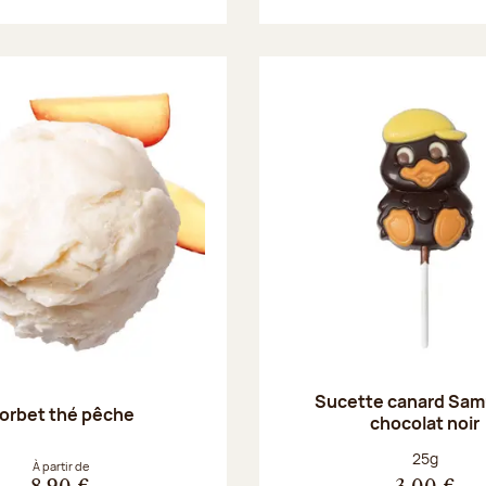
Sucette canard Sam
orbet thé pêche
chocolat noir
Poids net :
25g
À partir de