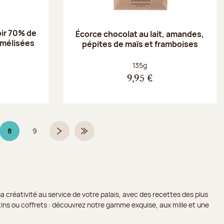
oir 70% de
Écorce chocolat au lait, amandes,
amélisées
pépites de maïs et framboises
Poids net :
135g
9,95 €
8
9
Page 8 sur 9
Page
Page suivante
Dernière page
a créativité au service de votre palais, avec des recettes des plus
lotins ou coffrets : découvrez notre gamme exquise, aux mille et une