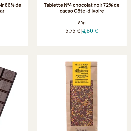
oir 66% de
Tablette Nº4 chocolat noir 72% de
ar
cacao Côte-d'Ivoire
Poids net :
80g
5,75 €
4,60 €