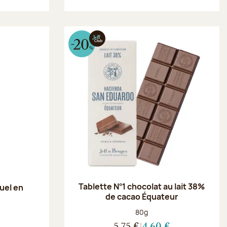
Tablette N°1 chocolat au lait 38%
uel en
de cacao Équateur
Poids net :
80g
5,75 €
4,60 €