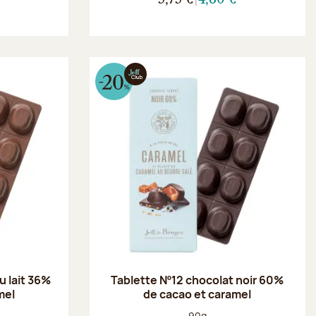
u lait 36%
Tablette Nº12 chocolat noir 60%
mel
de cacao et caramel
Poids net :
90g