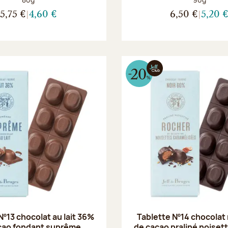
5,75 €
4,60 €
6,50 €
5,20 
Nº13 chocolat au lait 36%
Tablette Nº14 chocolat
cao fondant suprême
de cacao praliné noiset