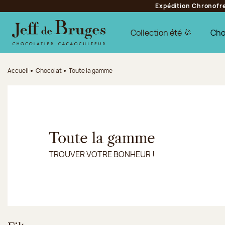
Expédition Chronofres
Aller à la navigation
Aller au contenu principal
Aller au pied de page
Collection été 🌞
Cho
Accueil
Chocolat
Toute la gamme
Toute la gamme
TROUVER VOTRE BONHEUR !