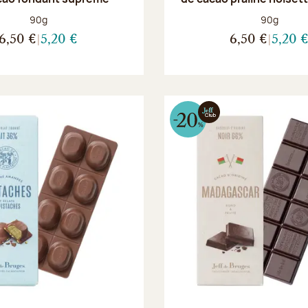
Poids net :
Poids net :
90g
90g
6,50 €
5,20 €
6,50 €
5,20 