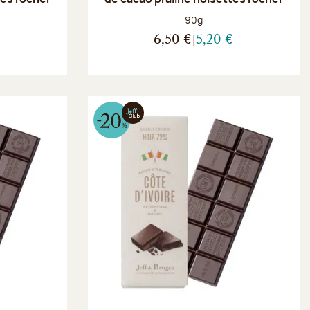
Poids net :
90g
€
6,50 €
5,20 €