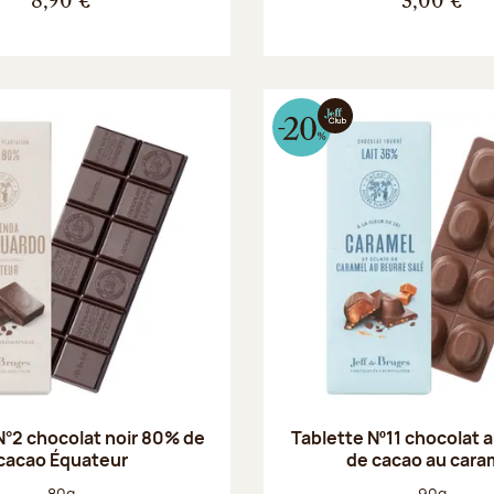
8,90 €
3,00 €
N°2 chocolat noir 80% de
Tablette Nº11 chocolat a
cacao Équateur
de cacao au cara
Poids net :
Poids net :
80g
90g