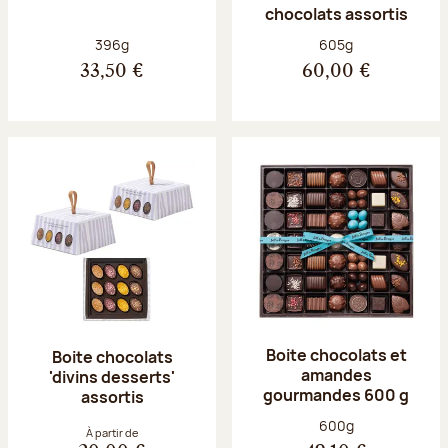
chocolats assortis
Poids net :
Poids net :
396g
605g
33,50 €
60,00 €
Boite chocolats et
Boite chocolats
amandes
'divins desserts'
gourmandes 600 g
assortis
Poids net :
600g
À partir de