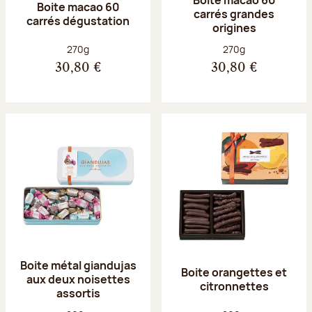
Boite macao 60
carrés grandes
carrés dégustation
origines
Poids net :
Poids net :
270g
270g
30,80 €
30,80 €
Boite métal giandujas
Boite orangettes et
aux deux noisettes
citronnettes
assortis