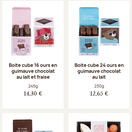
Boite cube 16 ours en
Boite cube 24 ours en
guimauve chocolat
guimauve chocolat
au lait et fraise
au lait
Poids net :
Poids net :
245g
230g
14,30 €
12,65 €