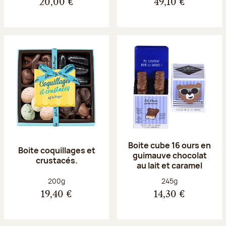
20,00 €
49,10 €
Boite cube 16 ours en
Boite coquillages et
guimauve chocolat
crustacés.
au lait et caramel
Poids net :
Poids net :
200g
245g
19,40 €
14,30 €