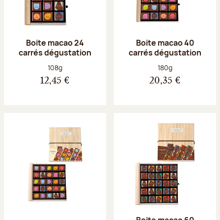
Boite macao 24
Boite macao 40
carrés dégustation
carrés dégustation
Poids net :
Poids net :
108g
180g
12,45 €
20,35 €
Boite macao 60