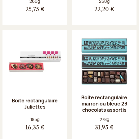
Poids net :
Poids net :
260g
260g
25,75 €
22,20 €
Boite rectangulaire
Boite rectangulaire
marron ou bleue 23
Juliettes
chocolats assortis
Poids net :
Poids net :
185g
278g
16,35 €
31,95 €