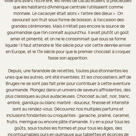
Mille ans avant notre ère, les fèves de cacao étaient si précieuses
que les habitants d’Amérique centrale l’utilisaient comme
monnaie. Le cacaoyer était alors « l’arbre des dieux ». On
savourait son fruit sous forme de boisson, à l’occasion des
grandes cérémonies. Mais il n’était pas encore la source de
gourmandise que l’on connaît aujourd’hui. Il avait plutôt un goût
amer et pimenté, et on ne le consommait que sous sa forme
liquide ! Il faut attendre le 16e siècle pour voir cette denrée arriver
en Europe, et le 17e siècle pour que le premier chocolat à croquer
fasse son apparition.
Depuis, une farandole de recettes, toutes plus étonnantes les
unes que les autres, ont été inventées. Et les chocolatiers Jeff de
Bruges ne se sont pas fait prier pour contribuer à cette aventure
gourmande. Plongez dans un univers de saveurs affriolantes, des
plus classiques au plus audacieuses. Chocolat au lait, noir, blanc,
ambré, gianduja ou blanc marbré : douceur, finesse et intensité
sont au rendez-vous. Découvrez nos multiples parfums et
inclusions fondantes ou croquantes : ganache, praliné, caramel,
fruits, meringue ou encore pâte d’amande. Il y en a pour tous les
goûts, sous toutes les formes et pour tous les âges, des
incontournables ours en guimauve aux tablettes et écorces de