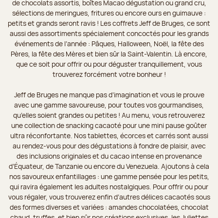
de chocolats assortis, boîtes Macao dégustation ou grand cru,
sélections de meringues, fritures ou encore ours en guimauve :
petits et grands seront ravis ! Les coffrets Jeff de Bruges, ce sont
aussi des assortiments spécialement concoctés pour les grands
événements de l’année : Pâques, Halloween, Noël, la fête des
Pères, la fête des Mères et bien sûr la Saint-Valentin. Là encore,
que ce soit pour offrir ou pour déguster tranquillement, vous
trouverez forcément votre bonheur !
Jeff de Bruges ne manque pas d’imagination et vous le prouve
avec une gamme savoureuse, pour toutes vos gourmandises,
qu’elles soient grandes ou petites ! Au menu, vous retrouverez
une collection de snacking cacaoté pour une mini pause goûter
ultra réconfortante. Nos tablettes, écorces et carrés sont aussi
au rendez-vous pour des dégustations à fondre de plaisir, avec
des inclusions originales et du cacao intense en provenance
d’Équateur, de Tanzanie ou encore du Venezuela. Ajoutons à cela
nos savoureux enfantillages : une gamme pensée pour les petits,
qui ravira également les adultes nostalgiques. Pour offrir ou pour
vous régaler, vous trouverez enfin d’autres délices cacaotés sous
des formes diverses et variées : amandes chocolatées, chocolat
chaud, truffes, et bien sûr nos créations exclusives, les Juliettes