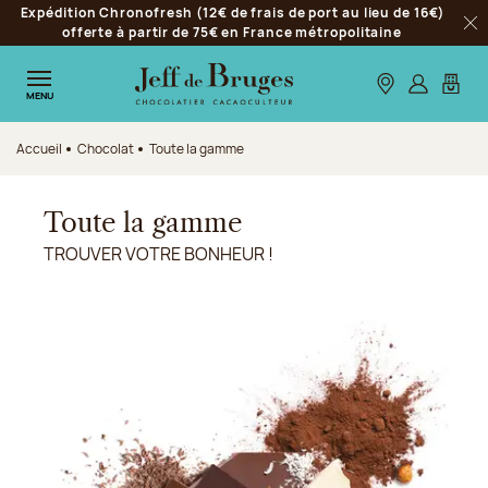
Expédition Chronofresh (12€ de frais de port au lieu de 16€)
Aller à la navigation
offerte à partir de 75€ en France métropolitaine
Fer
Aller au contenu principal
Aller au pied de page
Nos boutiques
S’identifie
Mon p
MENU
Accueil
Chocolat
Toute la gamme
Toute la gamme
TROUVER VOTRE BONHEUR !