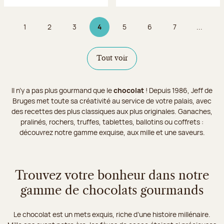
1
2
3
4
5
6
7
...
Page
Page
Page
Page 4 sur 9
Page
Page
Page
Tout voir
Il n’y a pas plus gourmand que le
chocolat
! Depuis 1986, Jeff de
Bruges met toute sa créativité au service de votre palais, avec
des recettes des plus classiques aux plus originales. Ganaches,
pralinés, rochers, truffes, tablettes, ballotins ou coffrets :
découvrez notre gamme exquise, aux mille et une saveurs.
Trouvez votre bonheur dans notre
gamme de chocolats gourmands
Le chocolat est un mets exquis, riche d’une histoire millénaire.