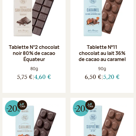
Tablette N°2 chocolat
Tablette Nº11
noir 80% de cacao
chocolat au lait 36%
Équateur
de cacao au caramel
Poids net :
Poids net :
80g
90g
5,75 €
4,60 €
6,50 €
5,20 €