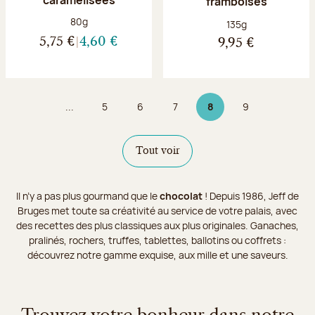
framboises
Poids net :
80g
Poids net :
135g
5,75 €
4,60 €
9,95 €
...
5
6
7
8
9
Page
Page
Page
Page 8 sur 9
Page
Tout voir
Il n’y a pas plus gourmand que le
chocolat
! Depuis 1986, Jeff de
Bruges met toute sa créativité au service de votre palais, avec
des recettes des plus classiques aux plus originales. Ganaches,
pralinés, rochers, truffes, tablettes, ballotins ou coffrets :
découvrez notre gamme exquise, aux mille et une saveurs.