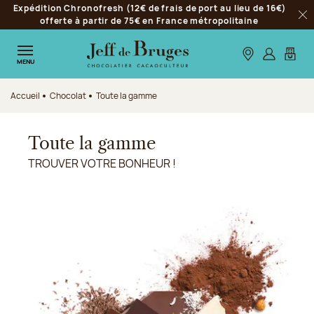
Expédition Chronofresh (12€ de frais de port au lieu de 16€)
Aller à la navigation
offerte à partir de 75€ en France métropolitaine
Fer
Aller au contenu principal
Aller au pied de page
Nos boutiques
S’identifie
Mon p
MENU
Accueil
Chocolat
Toute la gamme
Toute la gamme
TROUVER VOTRE BONHEUR !