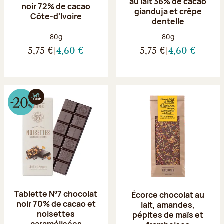
au lait 36% de cacao
noir 72% de cacao
gianduja et crêpe
Côte-d'Ivoire
dentelle
Poids net :
Poids net :
80g
80g
5,75 €
4,60 €
5,75 €
4,60 €
Tablette Nº7 chocolat
Écorce chocolat au
noir 70% de cacao et
lait, amandes,
noisettes
pépites de maïs et
caramélisées