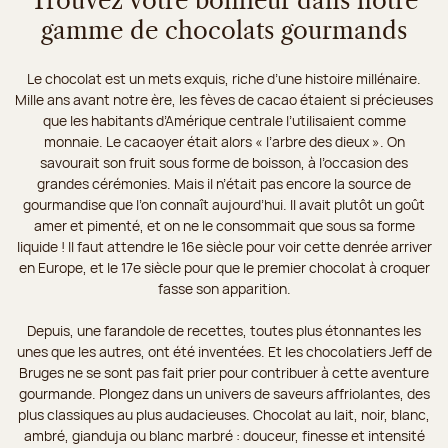
Trouvez votre bonheur dans notre
gamme de chocolats gourmands
Le chocolat est un mets exquis, riche d’une histoire millénaire.
Mille ans avant notre ère, les fèves de cacao étaient si précieuses
que les habitants d’Amérique centrale l’utilisaient comme
monnaie. Le cacaoyer était alors « l’arbre des dieux ». On
savourait son fruit sous forme de boisson, à l’occasion des
grandes cérémonies. Mais il n’était pas encore la source de
gourmandise que l’on connaît aujourd’hui. Il avait plutôt un goût
amer et pimenté, et on ne le consommait que sous sa forme
liquide ! Il faut attendre le 16e siècle pour voir cette denrée arriver
en Europe, et le 17e siècle pour que le premier chocolat à croquer
fasse son apparition.
Depuis, une farandole de recettes, toutes plus étonnantes les
unes que les autres, ont été inventées. Et les chocolatiers Jeff de
Bruges ne se sont pas fait prier pour contribuer à cette aventure
gourmande. Plongez dans un univers de saveurs affriolantes, des
plus classiques au plus audacieuses. Chocolat au lait, noir, blanc,
ambré, gianduja ou blanc marbré : douceur, finesse et intensité