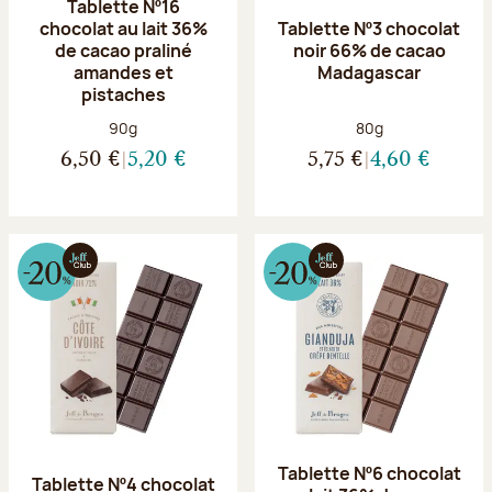
Tablette Nº16
chocolat au lait 36%
Tablette Nº3 chocolat
de cacao praliné
noir 66% de cacao
amandes et
Madagascar
pistaches
Poids net :
Poids net :
90g
80g
6,50 €
5,20 €
5,75 €
4,60 €
Tablette Nº6 chocolat
Tablette Nº4 chocolat