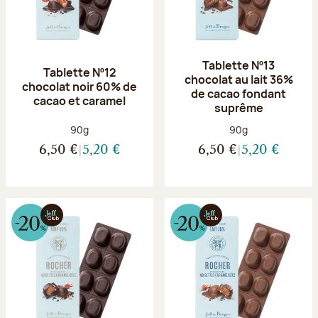
Tablette Nº13
Tablette Nº12
chocolat au lait 36%
chocolat noir 60% de
de cacao fondant
cacao et caramel
suprême
Poids net :
Poids net :
90g
90g
6,50 €
5,20 €
6,50 €
5,20 €