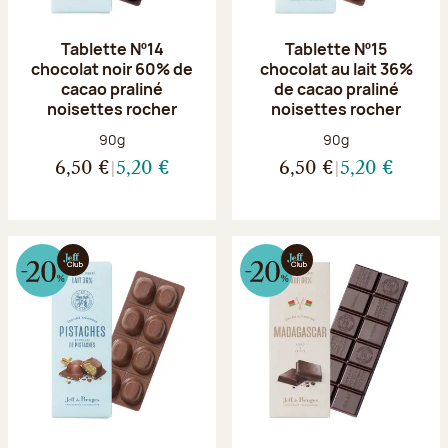
Tablette Nº14
Tablette Nº15
chocolat noir 60% de
chocolat au lait 36%
cacao praliné
de cacao praliné
noisettes rocher
noisettes rocher
Poids net :
Poids net :
90g
90g
6,50 €
5,20 €
6,50 €
5,20 €