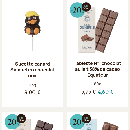
Tablette N°1 chocolat
Sucette canard
au lait 38% de cacao
Samuel en chocolat
Équateur
noir
Poids net :
80g
Poids net :
25g
5,75 €
4,60 €
3,00 €